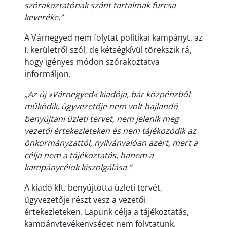
szórakoztatónak szánt tartalmak furcsa
keveréke.”
A Várnegyed nem folytat politikai kampányt, az
I. kerületről szól, de kétségkívül törekszik rá,
hogy igényes módon szórakoztatva
informáljon.
„Az új »Várnegyed« kiadója, bár közpénzből
működik, ügyvezetője nem volt hajlandó
benyújtani üzleti tervet, nem jelenik meg
vezetői értekezleteken és nem tájékozódik az
önkormányzattól, nyilvánvalóan azért, mert a
célja nem a tájékoztatás, hanem a
kampánycélok kiszolgálása.”
A kiadó kft. benyújtotta üzleti tervét,
ügyvezetője részt vesz a vezetői
értekezleteken. Lapunk célja a tájékoztatás,
kampánytevékenységet nem folytatunk.