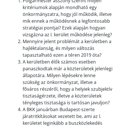
Polgármester asszony szerint milyen
kritériumok alapján mondható egy
önkormányzatra, hogy jól működik, illetve
mik ennek a működésnek a legfontosabb
stratégiai pontjai? Ezek alapján hogyan
vizsgázna az I. kerület működése jelenleg?
Mennyire jelent problémát a kerületben a
hajléktalanság, és milyen változás
tapasztalható ezen a téren 2019 óta?
A kerületben élők számos esetben
panaszkodtak már a közterületek jelenlegi
állapotára. Milyen lépésekre lenne
szükség az önkormányzat, illetve a
főváros részéről, hogy a helyiek szubjektív
tisztaságérzete, illetve a közterületek
tényleges tisztasága is tartósan javuljon?
A BKK januárban Budapest-szerte
járatritkításokat vezetett be, ami az I.
kerületet leginkább a buszközlekedés