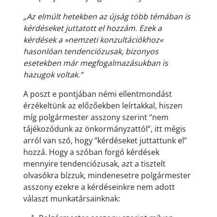
„Az elmúlt hetekben az újság több témában is
kérdéseket juttatott el hozzám. Ezek a
kérdések a »nemzeti konzultációkhoz«
hasonlóan tendenciózusak, bizonyos
esetekben már megfogalmazásukban is
hazugok voltak.”
A poszt e pontjában némi ellentmondást
érzékeltünk az előzőekben leírtakkal, hiszen
míg polgármester asszony szerint “nem
tájékozódunk az önkormányzattól”, itt mégis
arról van szó, hogy “kérdéseket juttattunk el”
hozzá. Hogy a szóban forgó kérdések
mennyire tendenciózusak, azt a tisztelt
olvasókra bízzuk, mindenesetre polgármester
asszony ezekre a kérdéseinkre nem adott
választ munkatársainknak: