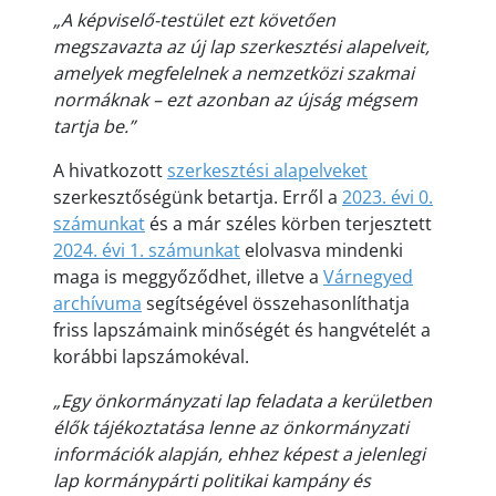
„A képviselő-testület ezt követően
megszavazta az új lap szerkesztési alapelveit,
amelyek megfelelnek a nemzetközi szakmai
normáknak – ezt azonban az újság mégsem
tartja be.”
A hivatkozott
szerkesztési alapelveket
szerkesztőségünk betartja. Erről a
2023. évi 0.
számunkat
és a már széles körben terjesztett
2024. évi 1. számunkat
elolvasva mindenki
maga is meggyőződhet, illetve a
Várnegyed
archívuma
segítségével összehasonlíthatja
friss lapszámaink minőségét és hangvételét a
korábbi lapszámokéval.
„Egy önkormányzati lap feladata a kerületben
élők tájékoztatása lenne az önkormányzati
információk alapján, ehhez képest a jelenlegi
lap kormánypárti politikai kampány és