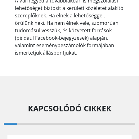
A Várnegyed a továbbiakban is megszólalási
lehetőséget biztosít a kerületi közéletet alakító
szereplőknek. Ha élnek a lehetőséggel,
örülünk neki. Ha nem élnek vele, szomorúan
tudomásul vesszük, és közvetett források
(például Facebook-bejegyzések) alapján,
valamint eseménybeszámolók formájában
ismertetjük álláspontjukat.
KAPCSOLÓDÓ CIKKEK