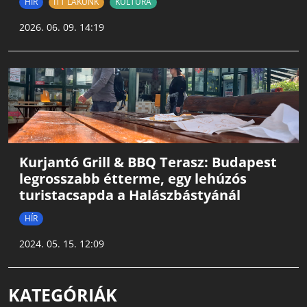
HÍR
ITT LAKUNK
KULTÚRA
2026. 06. 09. 14:19
Kurjantó Grill & BBQ Terasz: Budapest
legrosszabb étterme, egy lehúzós
turistacsapda a Halászbástyánál
HÍR
2024. 05. 15. 12:09
KATEGÓRIÁK