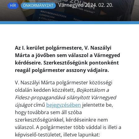
Várnegyed 2024. 02. 20.
HÍR
ÖNKORMÁNYZAT
Az I. kerület polgármestere, V. Naszályi
Márta a jövőben sem válaszol a Várnegyed
kérdéseire. Szerkesztőségünk pontonként
reagál polgármester asszony vádjaira.
V. Naszályi Márta polgármester közösségi
oldalán kedden közzétett,
Bojkottálom a
Fidesz-propagandává silányított Várnegyed
újságot
című
bejegyzésében
jelentette be,
hogy továbbra sem áll szóba
szerkesztőségünkkel, kérdéseinkre nem
válaszol. A polgármester több váddal is illeti a
képviselő-testületet, illetve lapunkat: