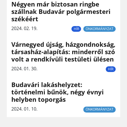
Négyen már biztosan ringbe
szállnak Budavár polgármesteri
székéért
2024. 02. 19.
HÍR
ÖNKORMÁNYZAT
Várnegyed újság, házgondnokság,
társasház-alapítás: minderről szó
volt a rendkívüli testületi ülésen
2024. 01. 30.
HÍR
Budavári lakáshelyzet:
történelmi bűnök, négy évnyi
helyben toporgás
2024. 01. 10.
ÖNKORMÁNYZAT