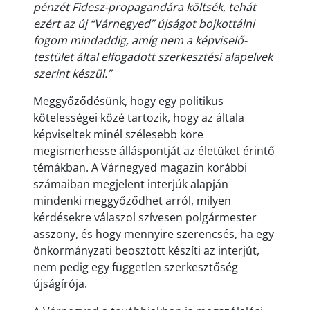
pénzét Fidesz-propagandára költsék, tehát
ezért az új “Várnegyed” újságot bojkottálni
fogom mindaddig, amíg nem a képviselő-
testület által elfogadott szerkesztési alapelvek
szerint készül.”
Meggyőződésünk, hogy egy politikus
kötelességei közé tartozik, hogy az általa
képviseltek minél szélesebb köre
megismerhesse álláspontját az életüket érintő
témákban. A Várnegyed magazin korábbi
számaiban megjelent interjúk alapján
mindenki meggyőződhet arról, milyen
kérdésekre válaszol szívesen polgármester
asszony, és hogy mennyire szerencsés, ha egy
önkormányzati beosztott készíti az interjút,
nem pedig egy független szerkesztőség
újságírója.