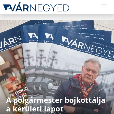
A polgármester bojkottálja
a kerületi lapot