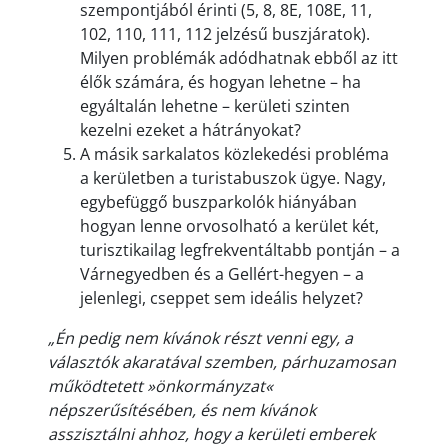
szempontjából érinti (5, 8, 8E, 108E, 11,
102, 110, 111, 112 jelzésű buszjáratok).
Milyen problémák adódhatnak ebből az itt
élők számára, és hogyan lehetne – ha
egyáltalán lehetne – kerületi szinten
kezelni ezeket a hátrányokat?
A másik sarkalatos közlekedési probléma
a kerületben a turistabuszok ügye. Nagy,
egybefüggő buszparkolók hiányában
hogyan lenne orvosolható a kerület két,
turisztikailag legfrekventáltabb pontján – a
Várnegyedben és a Gellért-hegyen – a
jelenlegi, cseppet sem ideális helyzet?
„Én pedig nem kívánok részt venni egy, a
választók akaratával szemben, párhuzamosan
működtetett »önkormányzat«
népszerűsítésében, és nem kívánok
asszisztálni ahhoz, hogy a kerületi emberek