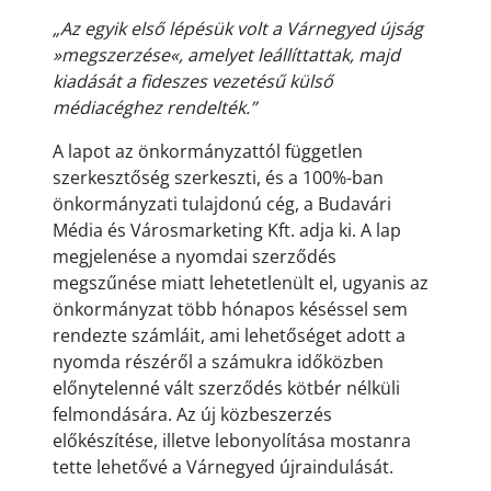
„Az egyik első lépésük volt a Várnegyed újság
»megszerzése«, amelyet leállíttattak, majd
kiadását a fideszes vezetésű külső
médiacéghez rendelték.”
A lapot az önkormányzattól független
szerkesztőség szerkeszti, és a 100%-ban
önkormányzati tulajdonú cég, a Budavári
Média és Városmarketing Kft. adja ki. A lap
megjelenése a nyomdai szerződés
megszűnése miatt lehetetlenült el, ugyanis az
önkormányzat több hónapos késéssel sem
rendezte számláit, ami lehetőséget adott a
nyomda részéről a számukra időközben
előnytelenné vált szerződés kötbér nélküli
felmondására. Az új közbeszerzés
előkészítése, illetve lebonyolítása mostanra
tette lehetővé a Várnegyed újraindulását.