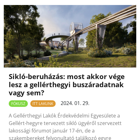
Sikló-beruházás: most akkor vége
lesz a gellérthegyi buszáradatnak
vagy sem?
2024. 01. 29.
FÓKUSZ
ITT LAKUNK
A Gellérthegyi Lakók Érdekvédelmi Egyesülete a
Gellért-hegyre tervezett sikló ügyéről szervezett
lakossági fórumot január 17-én, de a
szakembereket felvonultató találkozó egyre