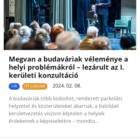
Megvan a budaváriak véleménye a
helyi problémákról – lezárult az I.
kerületi konzultáció
2024. 02. 08.
HÍR
ITT LAKUNK
A budaváriak több kisboltot, rendezett parkolási
helyzetet és közterületeket akarnak, a baloldali
kerületvezetés viszont képtelen a helyiek
érdekeinek a képviseletére – mondta…