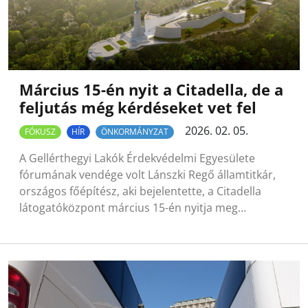
Március 15-én nyit a Citadella, de a
feljutás még kérdéseket vet fel
2026. 02. 05.
FÓKUSZ
HÍR
ÖNKORMÁNYZAT
A Gellérthegyi Lakók Érdekvédelmi Egyesülete
fórumának vendége volt Lánszki Regő államtitkár,
országos főépítész, aki bejelentette, a Citadella
látogatóközpont március 15-én nyitja meg…