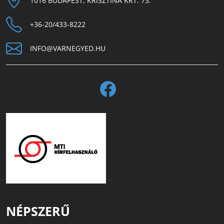
1016 BUDAPEST, KRISZTINA KRT. 73.
+36-20/433-8222
INFO@VARNEGYED.HU
NÉPSZERŰ