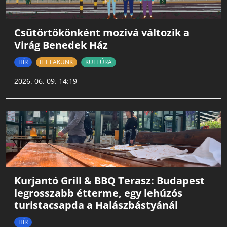
Csütörtökönként mozivá változik a
Virág Benedek Ház
HÍR
ITT LAKUNK
KULTÚRA
2026. 06. 09. 14:19
Kurjantó Grill & BBQ Terasz: Budapest
legrosszabb étterme, egy lehúzós
turistacsapda a Halászbástyánál
HÍR