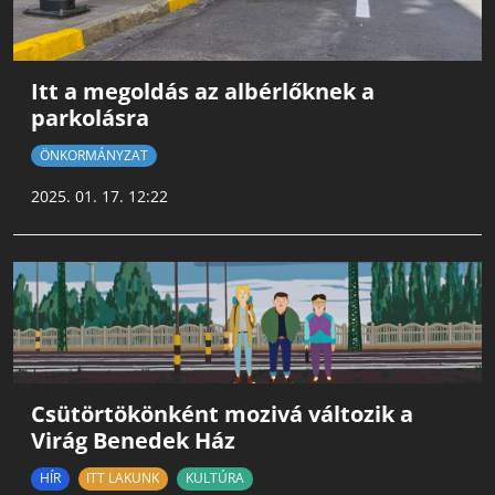
Itt a megoldás az albérlőknek a
parkolásra
ÖNKORMÁNYZAT
2025. 01. 17. 12:22
Csütörtökönként mozivá változik a
Virág Benedek Ház
HÍR
ITT LAKUNK
KULTÚRA