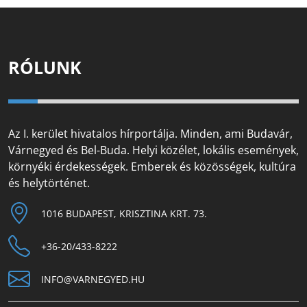
RÓLUNK
Az I. kerület hivatalos hírportálja. Minden, ami Budavár,
Várnegyed és Bel-Buda. Helyi közélet, lokális események,
környéki érdekességek. Emberek és közösségek, kultúra
és helytörténet.
1016 BUDAPEST, KRISZTINA KRT. 73.
+36-20/433-8222
INFO@VARNEGYED.HU