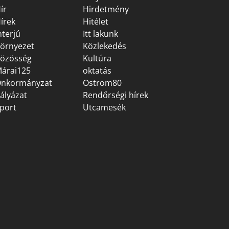
ír
Hirdetmény
írek
Hitélet
nterjú
Itt lakunk
örnyezet
Közlekedés
özösség
Kultúra
árai125
oktatás
nkormányzat
Ostrom80
ályázat
Rendőrségi hírek
port
Utcamesék