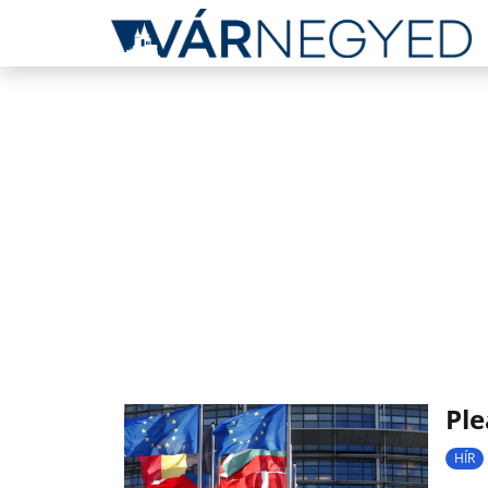
Ple
HÍR