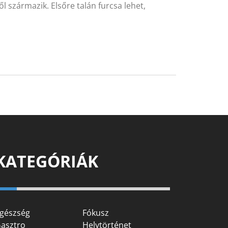
l származik. Elsőre talán furcsa lehet,
KATEGÓRIÁK
gészség
Fókusz
asztro
Helytörténet