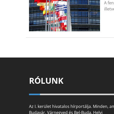
A fen
illet
RÓLUNK
Az I. kerület hivatalos hírportálja. Minden, a
Budavár, Várnegyed és Bel-Buda. Helyi