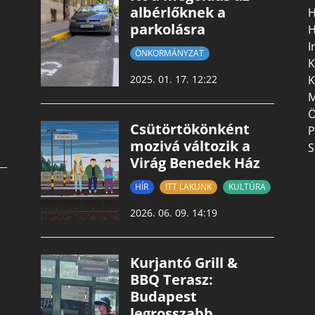
albérlőknek a
H
parkolásra
H
I
ÖNKORMÁNYZAT
K
K
2025. 01. 17. 12:22
M
Ö
Csütörtökönként
P
mozivá változik a
S
Virág Benedek Ház
HÍR
ITT LAKUNK
KULTÚRA
2026. 06. 09. 14:19
Kurjantó Grill &
BBQ Terasz:
Budapest
legrosszabb