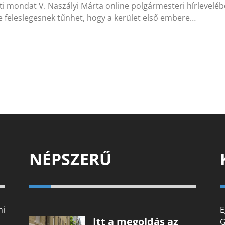
ti mondat V. Naszályi Márta online polgármesteri hírlevelébő
ve feleslegesnek tűnhet, hogy a kerület első embere…
NÉPSZERŰ
mi
E
Itt a megoldás az
G