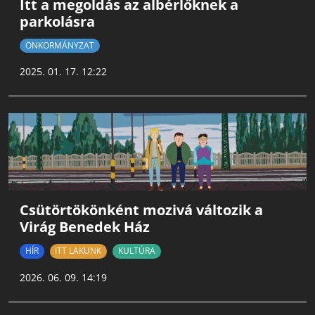
Itt a megoldás az albérlőknek a
parkolásra
ÖNKORMÁNYZAT
2025. 01. 17. 12:22
Csütörtökönként mozivá változik a
Virág Benedek Ház
HÍR
ITT LAKUNK
KULTÚRA
2026. 06. 09. 14:19