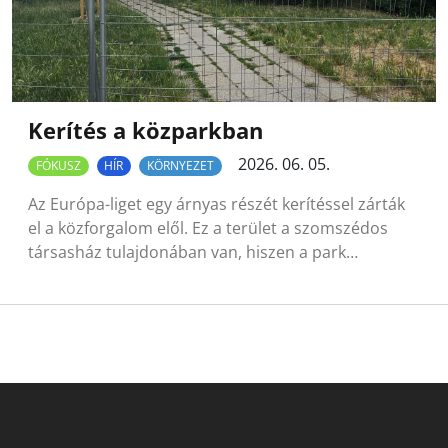
Kerítés a közparkban
2026. 06. 05.
FÓKUSZ
HÍR
KÖRNYEZET
Az Európa-liget egy árnyas részét kerítéssel zárták
el a közforgalom elől. Ez a terület a szomszédos
társasház tulajdonában van, hiszen a park…