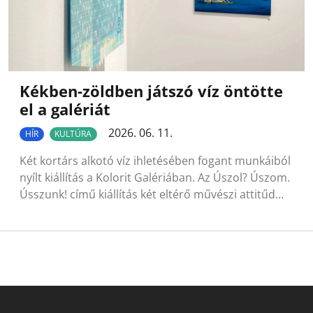
Kékben-zöldben játszó víz öntötte
el a galériát
2026. 06. 11.
HÍR
KULTÚRA
Két kortárs alkotó víz ihletésében fogant munkáiból
nyílt kiállítás a Kolorit Galériában. Az Úszol? Úszom.
Ússzunk! című kiállítás két eltérő művészi attitűd…