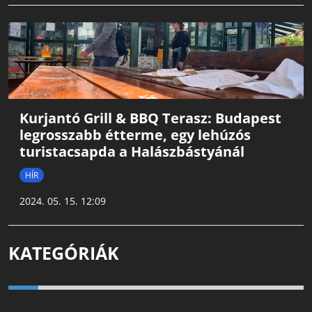
Kurjantó Grill & BBQ Terasz: Budapest
legrosszabb étterme, egy lehúzós
turistacsapda a Halászbástyánál
HÍR
2024. 05. 15. 12:09
KATEGÓRIÁK