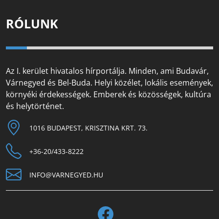
RÓLUNK
Az I. kerület hivatalos hírportálja. Minden, ami Budavár,
Várnegyed és Bel-Buda. Helyi közélet, lokális események,
környéki érdekességek. Emberek és közösségek, kultúra
és helytörténet.
1016 BUDAPEST, KRISZTINA KRT. 73.
+36-20/433-8222
INFO@VARNEGYED.HU