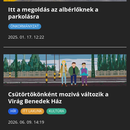
Itt a megoldás az albérlőknek a
parkolásra
ÖNKORMÁNYZAT
2025. 01. 17. 12:22
Csütörtökönként mozivá változik a
Virág Benedek Ház
HÍR
ITT LAKUNK
KULTÚRA
2026. 06. 09. 14:19