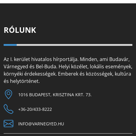
RÓLUNK
Az I. kerület hivatalos hírportálja. Minden, ami Budavár,
Várnegyed és Bel-Buda. Helyi közélet, lokális események,
környéki érdekességek. Emberek és közösségek, kultúra
és helytörténet.
1016 BUDAPEST, KRISZTINA KRT. 73.
+36-20/433-8222
INFO@VARNEGYED.HU