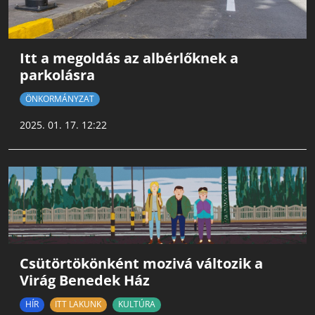
Itt a megoldás az albérlőknek a
parkolásra
ÖNKORMÁNYZAT
2025. 01. 17. 12:22
Csütörtökönként mozivá változik a
Virág Benedek Ház
HÍR
ITT LAKUNK
KULTÚRA