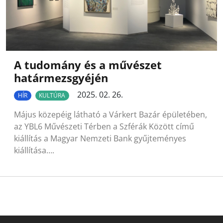
A tudomány és a művészet
határmezsgyéjén
2025. 02. 26.
HÍR
KULTÚRA
Május közepéig látható a Várkert Bazár épületében,
az YBL6 Művészeti Térben a Szférák Között című
kiállítás a Magyar Nemzeti Bank gyűjteményes
kiállítása….