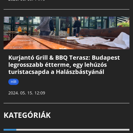
Kurjantó Grill & BBQ Terasz: Budapest
legrosszabb étterme, egy lehúzós
turistacsapda a Halászbástyánál
HÍR
2024. 05. 15. 12:09
KATEGÓRIÁK