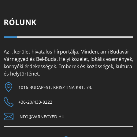
RÓLUNK
Az I. kerület hivatalos hírportálja. Minden, ami Budavár,
Várnegyed és Bel-Buda. Helyi közélet, lokális események,
környéki érdekességek. Emberek és közösségek, kultúra
és helytörténet.
1016 BUDAPEST, KRISZTINA KRT. 73.
+36-20/433-8222
INFO@VARNEGYED.HU