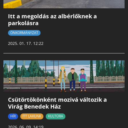
Itt a megoldás az albérlőknek a
parkolásra
ÖNKORMÁNYZAT
2025. 01. 17. 12:22
Csütörtökönként mozivá változik a
Virág Benedek Ház
HÍR
ITT LAKUNK
KULTÚRA
2026. 06. 09. 14:19