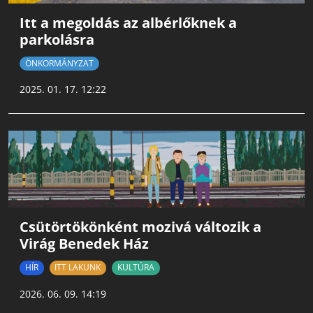
Itt a megoldás az albérlőknek a
parkolásra
ÖNKORMÁNYZAT
2025. 01. 17. 12:22
Csütörtökönként mozivá változik a
Virág Benedek Ház
HÍR
ITT LAKUNK
KULTÚRA
2026. 06. 09. 14:19