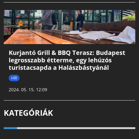
Kurjantó Grill & BBQ Terasz: Budapest
legrosszabb étterme, egy lehúzós
turistacsapda a Halászbástyánál
HÍR
2024. 05. 15. 12:09
KATEGÓRIÁK