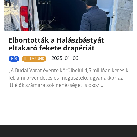
Elbontották a Halászbástyát
eltakaró fekete drapériát
2025. 01. 06.
HÍR
ITT LAKUNK
„A Budai Várat évente körülbelül 4,5 millióan keresik
fel, ami örvendetes és megtisztelő, ugyanakkor az
itt élők számára sok nehézséget is okoz…