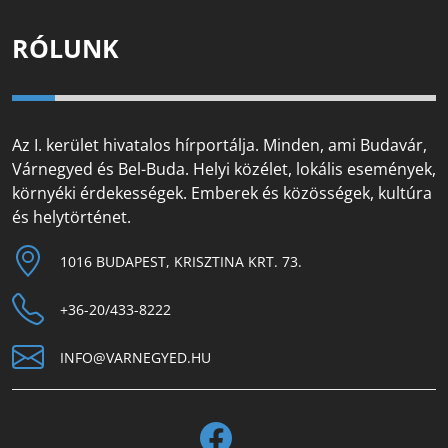
RÓLUNK
Az I. kerület hivatalos hírportálja. Minden, ami Budavár,
Várnegyed és Bel-Buda. Helyi közélet, lokális események,
környéki érdekességek. Emberek és közösségek, kultúra
és helytörténet.
1016 BUDAPEST, KRISZTINA KRT. 73.
+36-20/433-8222
INFO@VARNEGYED.HU