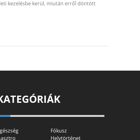
eti kezelésbe kerül, miután erről döntött
KATEGÓRIÁK
gészség
Fókusz
asztro
Helytörténet