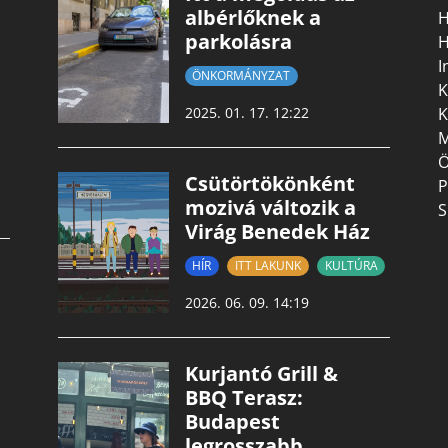
albérlőknek a
H
parkolásra
H
I
ÖNKORMÁNYZAT
K
K
2025. 01. 17. 12:22
M
Ö
Csütörtökönként
P
mozivá változik a
S
Virág Benedek Ház
HÍR
ITT LAKUNK
KULTÚRA
2026. 06. 09. 14:19
Kurjantó Grill &
BBQ Terasz:
Budapest
legrosszabb