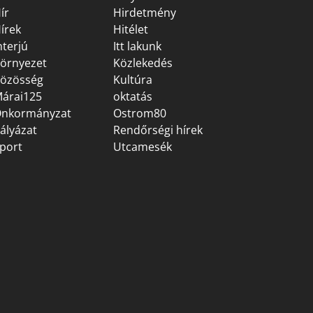
ír
Hirdetmény
írek
Hitélet
nterjú
Itt lakunk
örnyezet
Közlekedés
özösség
Kultúra
árai125
oktatás
nkormányzat
Ostrom80
ályázat
Rendőrségi hírek
port
Utcamesék