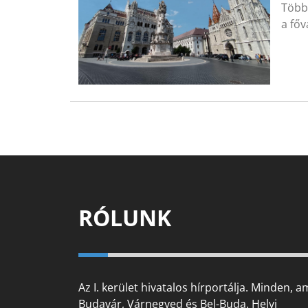
Több 
a főv
RÓLUNK
Az I. kerület hivatalos hírportálja. Minden, a
Budavár, Várnegyed és Bel-Buda. Helyi