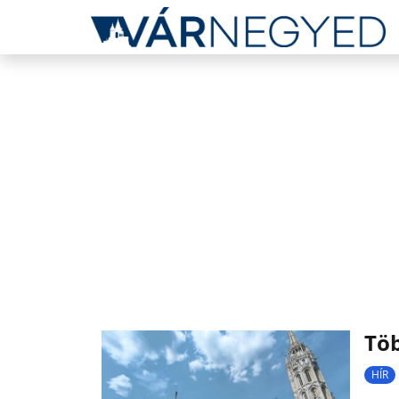
Töb
HÍR