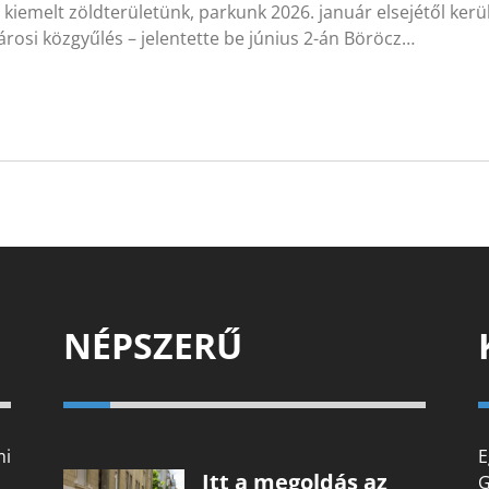
kiemelt zöldterületünk, parkunk 2026. január elsejétől kerül
árosi közgyűlés – jelentette be június 2-án Böröcz…
NÉPSZERŰ
mi
E
Itt a megoldás az
G