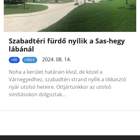
Szabadtéri fürdő nyílik a Sas-hegy
lábánál
2024. 08. 14.
HÍR
HÍREK
Noha a kerület határain kívül, de közel a
Várnegyedhez, szabadtéri strand nyílik a tikkasztó
nyár utolsó heteire. Ottjártunkkor az utolsó
simításokon dolgoztak…