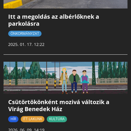
Itt a megoldás az albérlőknek a
parkolásra
ÖNKORMÁNYZAT
2025. 01. 17. 12:22
Csütörtökönként mozivá változik a
Virág Benedek Ház
HÍR
ITT LAKUNK
KULTÚRA
2026. 06. 09. 14:19