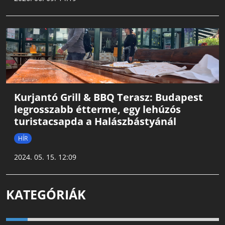
Kurjantó Grill & BBQ Terasz: Budapest
legrosszabb étterme, egy lehúzós
turistacsapda a Halászbástyánál
HÍR
2024. 05. 15. 12:09
KATEGÓRIÁK