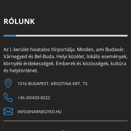
RÓLUNK
Az I. kerület hivatalos hírportálja. Minden, ami Budavár,
Várnegyed és Bel-Buda. Helyi közélet, lokális események,
környéki érdekességek. Emberek és közösségek, kultúra
és helytörténet.
1016 BUDAPEST, KRISZTINA KRT. 73.
+36-20/433-8222
INFO@VARNEGYED.HU