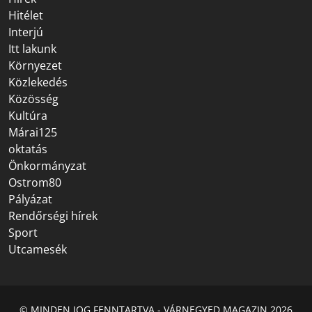
Hitélet
Interjú
Itt lakunk
Környezet
Közlekedés
Közösség
Kultúra
Márai125
oktatás
Önkormányzat
Ostrom80
Pályázat
Rendőrségi hírek
Sport
Utcamesék
© MINDEN JOG FENNTARTVA - VÁRNEGYED MAGAZIN 2026