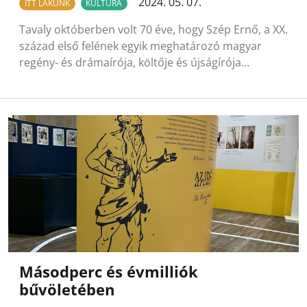
2024. 05. 07.
ITT LAKUNK
KULTÚRA
Tavaly októberben volt 70 éve, hogy Szép Ernő, a XX.
század első felének egyik meghatározó magyar
regény- és drámaírója, költője és újságírója…
Másodperc és évmilliók
bűvöletében