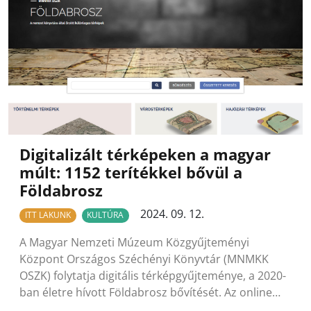
Digitalizált térképeken a magyar
múlt: 1152 terítékkel bővül a
Földabrosz
2024. 09. 12.
ITT LAKUNK
KULTÚRA
A Magyar Nemzeti Múzeum Közgyűjteményi
Központ Országos Széchényi Könyvtár (MNMKK
OSZK) folytatja digitális térképgyűjteménye, a 2020-
ban életre hívott Földabrosz bővítését. Az online…