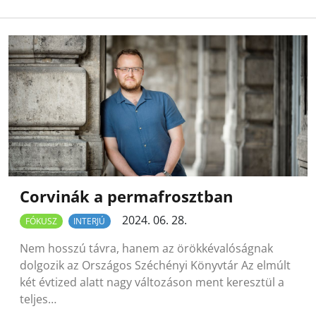
Corvinák a permafrosztban
2024. 06. 28.
FÓKUSZ
INTERJÚ
Nem hosszú távra, hanem az örökkévalóságnak
dolgozik az Országos Széchényi Könyvtár Az elmúlt
két évtized alatt nagy változáson ment keresztül a
teljes…