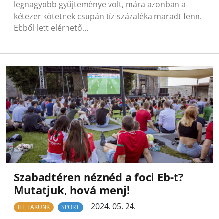
legnagyobb gyűjteménye volt, mára azonban a
kétezer kötetnek csupán tíz százaléka maradt fenn.
Ebből lett elérhető…
Szabadtéren néznéd a foci Eb-t?
Mutatjuk, hová menj!
2024. 05. 24.
ITT LAKUNK
SPORT