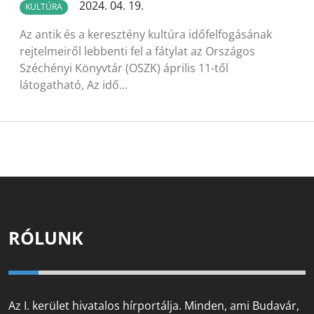
2024. 04. 19.
KULTÚRA
Az antik és a keresztény kultúra időfelfogásának
rejtelmeiről lebbenti fel a fátylat az Országos
Széchényi Könyvtár (OSZK) április 11-től
látogatható, Az idő…
RÓLUNK
Az I. kerület hivatalos hírportálja. Minden, ami Budavár,