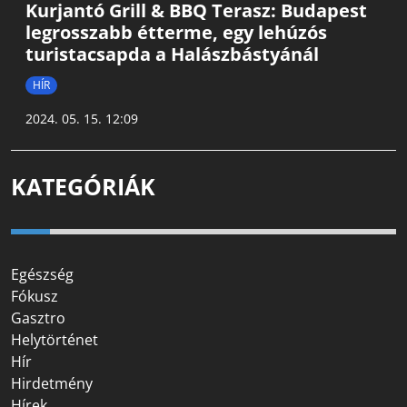
Kurjantó Grill & BBQ Terasz: Budapest
legrosszabb étterme, egy lehúzós
turistacsapda a Halászbástyánál
HÍR
2024. 05. 15. 12:09
KATEGÓRIÁK
Egészség
Fókusz
Gasztro
Helytörténet
Hír
Hirdetmény
Hírek