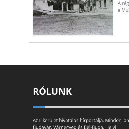
A rég
a Mú
RÓLUNK
Az I. kerület hivatalos hírportálja. Minden, a
Budavár, Várnegyed és Bel-Buda. Helyi