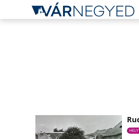
Rud
HELY