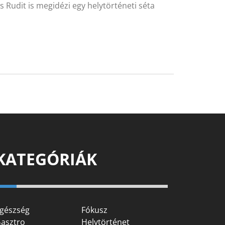
s Rudit is megidézi egy helytörténeti séta
KATEGÓRIÁK
gészség
Fókusz
asztro
Helytörténet