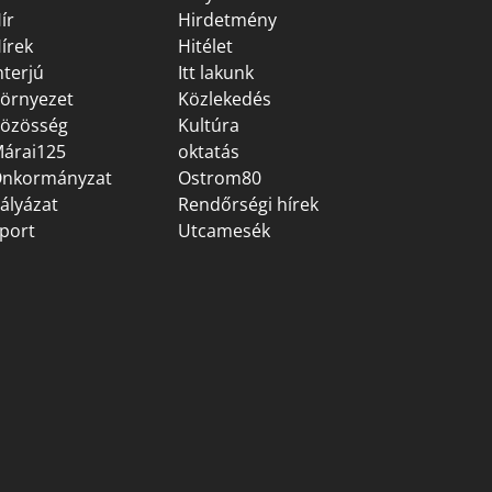
ír
Hirdetmény
írek
Hitélet
nterjú
Itt lakunk
örnyezet
Közlekedés
özösség
Kultúra
árai125
oktatás
nkormányzat
Ostrom80
ályázat
Rendőrségi hírek
port
Utcamesék