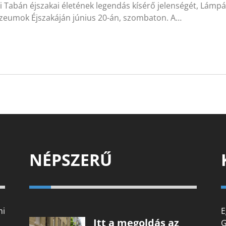
i Tabán éjszakai életének legendás kísérő jelenségét, Lámpá
zeumok Éjszakáján június 20-án, szombaton. A…
NÉPSZERŰ
mi
E
Itt a megoldás az
G