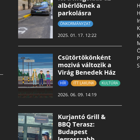
albérlőknek a
H
parkolásra
H
I
ÖNKORMÁNYZAT
K
K
2025. 01. 17. 12:22
M
Ö
Csütörtökönként
P
mozivá változik a
S
Virág Benedek Ház
HÍR
ITT LAKUNK
KULTÚRA
2026. 06. 09. 14:19
Kurjantó Grill &
BBQ Terasz:
Budapest
legrosszabb