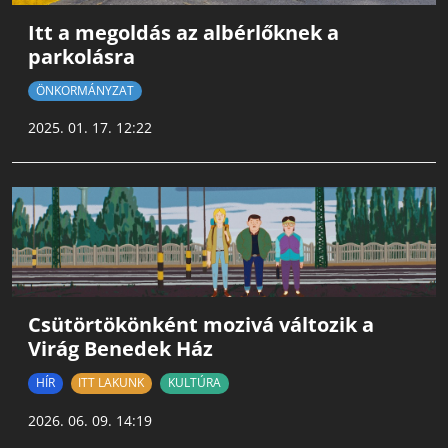
Itt a megoldás az albérlőknek a
parkolásra
ÖNKORMÁNYZAT
2025. 01. 17. 12:22
Csütörtökönként mozivá változik a
Virág Benedek Ház
HÍR
ITT LAKUNK
KULTÚRA
2026. 06. 09. 14:19