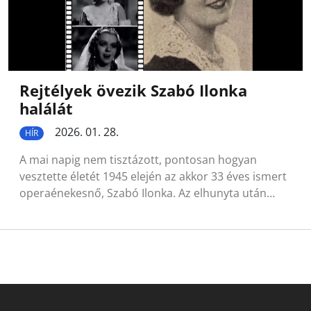
Rejtélyek övezik Szabó Ilonka
halálát
2026. 01. 28.
HÍR
A mai napig nem tisztázott, pontosan hogyan
vesztette életét 1945 elején az akkor 33 éves ismert
operaénekesnő, Szabó Ilonka. Az elhunyta után…