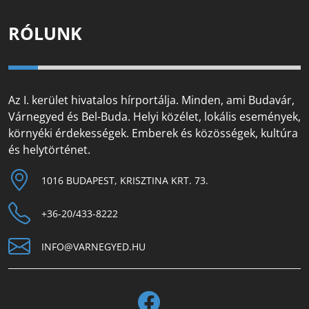
RÓLUNK
Az I. kerület hivatalos hírportálja. Minden, ami Budavár,
Várnegyed és Bel-Buda. Helyi közélet, lokális események,
környéki érdekességek. Emberek és közösségek, kultúra
és helytörténet.
1016 BUDAPEST, KRISZTINA KRT. 73.
+36-20/433-8222
INFO@VARNEGYED.HU