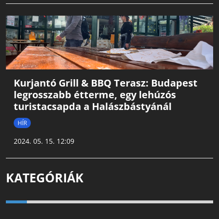
Kurjantó Grill & BBQ Terasz: Budapest
legrosszabb étterme, egy lehúzós
turistacsapda a Halászbástyánál
HÍR
2024. 05. 15. 12:09
KATEGÓRIÁK