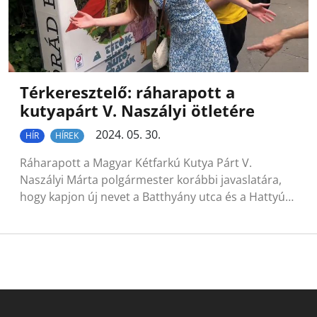
Térkeresztelő: ráharapott a
kutyapárt V. Naszályi ötletére
2024. 05. 30.
HÍR
HÍREK
Ráharapott a Magyar Kétfarkú Kutya Párt V.
Naszályi Márta polgármester korábbi javaslatára,
hogy kapjon új nevet a Batthyány utca és a Hattyú…