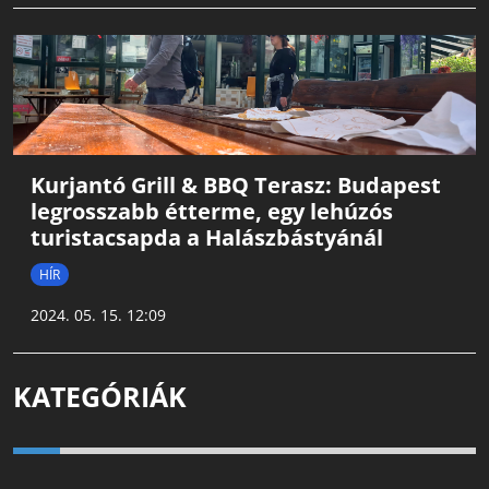
Kurjantó Grill & BBQ Terasz: Budapest
legrosszabb étterme, egy lehúzós
turistacsapda a Halászbástyánál
HÍR
2024. 05. 15. 12:09
KATEGÓRIÁK