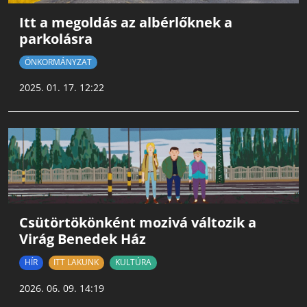
Itt a megoldás az albérlőknek a
parkolásra
ÖNKORMÁNYZAT
2025. 01. 17. 12:22
Csütörtökönként mozivá változik a
Virág Benedek Ház
HÍR
ITT LAKUNK
KULTÚRA
2026. 06. 09. 14:19