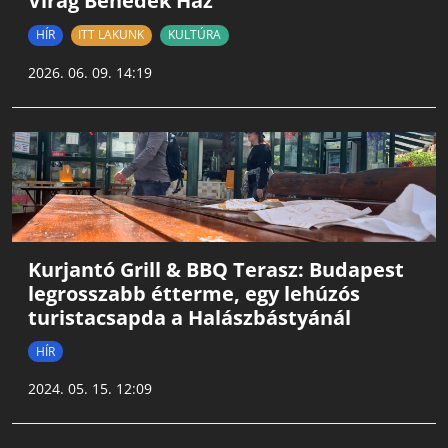
Virág Benedek Ház
HÍR
ITT LAKUNK
KULTÚRA
2026. 06. 09. 14:19
Kurjantó Grill & BBQ Terasz: Budapest
legrosszabb étterme, egy lehúzós
turistacsapda a Halászbástyánál
HÍR
2024. 05. 15. 12:09