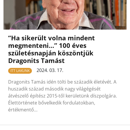
“Ha sikerült volna mindent
megmenteni…” 100 éves
születésnapján köszöntjük
Dragonits Tamást
2024. 03. 17.
ITT LAKUNK
Dragonits Tamás idén tölti be századik életévét. A
huszadik század második nagy világégését
átvészelő építész 2015-től kerületünk díszpolgára.
Élettörténete bővelkedik fordulatokban,
értékmentő…