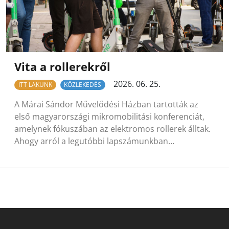
Vita a rollerekről
2026. 06. 25.
ITT LAKUNK
KÖZLEKEDÉS
A Márai Sándor Művelődési Házban tartották az
első magyarországi mikromobilitási konferenciát,
amelynek fókuszában az elektromos rollerek álltak.
Ahogy arról a legutóbbi lapszámunkban…