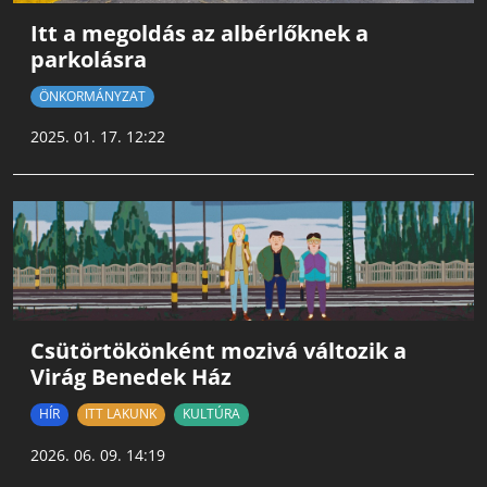
Itt a megoldás az albérlőknek a
parkolásra
ÖNKORMÁNYZAT
2025. 01. 17. 12:22
Csütörtökönként mozivá változik a
Virág Benedek Ház
HÍR
ITT LAKUNK
KULTÚRA
2026. 06. 09. 14:19