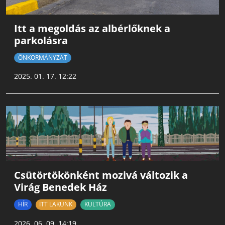
Itt a megoldás az albérlőknek a
parkolásra
ÖNKORMÁNYZAT
2025. 01. 17. 12:22
Csütörtökönként mozivá változik a
Virág Benedek Ház
HÍR
ITT LAKUNK
KULTÚRA
2026. 06. 09. 14:19