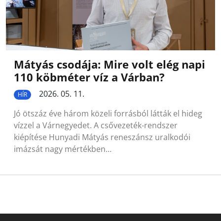
Mátyás csodája: Mire volt elég napi
110 köbméter víz a Várban?
2026. 05. 11.
HÍR
Jó ötszáz éve három közeli forrásból látták el hideg
vízzel a Várnegyedet. A csővezeték-rendszer
kiépítése Hunyadi Mátyás reneszánsz uralkodói
imázsát nagy mértékben…