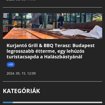
Kurjantó Grill & BBQ Terasz: Budapest
legrosszabb étterme, egy lehúzós
turistacsapda a Halászbástyánál
HÍR
2024. 05. 15. 12:09
KATEGÓRIÁK