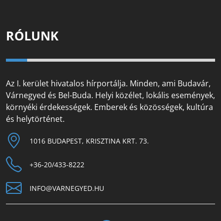
RÓLUNK
Az I. kerület hivatalos hírportálja. Minden, ami Budavár,
Várnegyed és Bel-Buda. Helyi közélet, lokális események,
környéki érdekességek. Emberek és közösségek, kultúra
és helytörténet.
1016 BUDAPEST, KRISZTINA KRT. 73.
+36-20/433-8222
INFO@VARNEGYED.HU