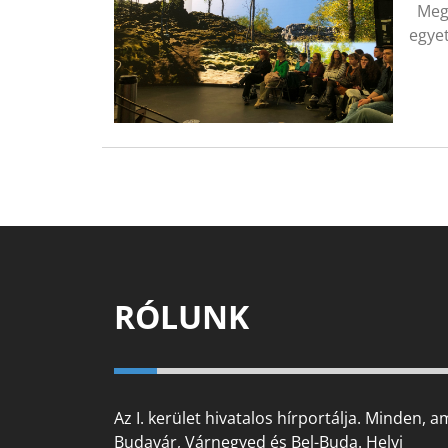
Megt
egyet
RÓLUNK
Az I. kerület hivatalos hírportálja. Minden, a
Budavár, Várnegyed és Bel-Buda. Helyi