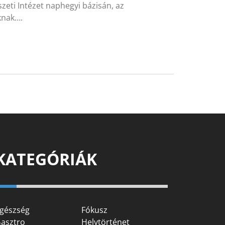
ti Intézet naphegyi bázisán, az
knak….
KATEGÓRIÁK
gészség
Fókusz
asztro
Helytörténet