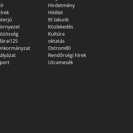
ír
Hirdetmény
írek
Hitélet
nterjú
Itt lakunk
örnyezet
Közlekedés
özösség
Kultúra
árai125
oktatás
nkormányzat
Ostrom80
ályázat
Rendőrségi hírek
port
Utcamesék