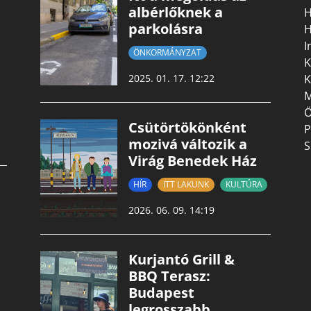
albérlőknek a
H
parkolásra
H
I
ÖNKORMÁNYZAT
K
K
2025. 01. 17. 12:22
M
Ö
Csütörtökönként
P
mozivá változik a
S
Virág Benedek Ház
HÍR
ITT LAKUNK
KULTÚRA
2026. 06. 09. 14:19
Kurjantó Grill &
BBQ Terasz:
Budapest
legrosszabb