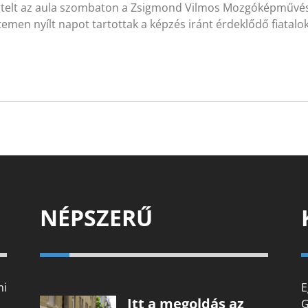
elt az aula szombaton a Zsigmond Vilmos Mozgóképművésze
emen nyílt napot tartottak a képzés iránt érdeklődő fiatalo
NÉPSZERŰ
mi
E
Itt a megoldás az
G