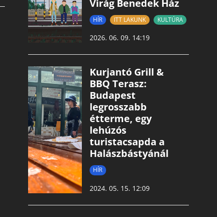
Virág Benedek Ház
HÍR
ITT LAKUNK
KULTÚRA
2026. 06. 09. 14:19
Kurjantó Grill &
BBQ Terasz:
Budapest
legrosszabb
étterme, egy
lehúzós
turistacsapda a
Halászbástyánál
HÍR
2024. 05. 15. 12:09