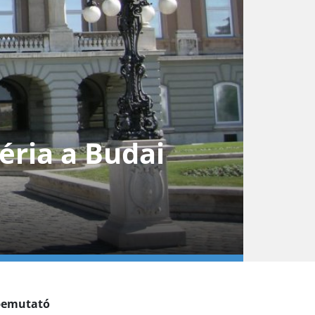
éria a Budai
 bemutató