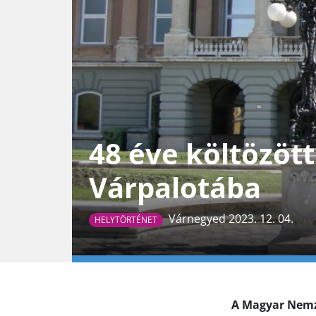
48 éve költözöt
Várpalotába
Várnegyed 2023. 12. 04.
HELYTÖRTÉNET
A Magyar Nemz