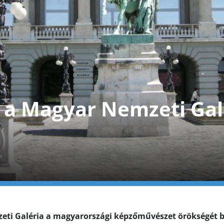
t a Magyar Nemzeti Gal
eti Galéria a magyarországi képzőművészet örökségét