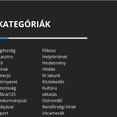
KATEGÓRIÁK
gészség
Fókusz
asztro
Helytörténet
ír
Hirdetmény
írek
Hitélet
nterjú
Itt lakunk
örnyezet
Közlekedés
özösség
Kultúra
árai125
oktatás
nkormányzat
Ostrom80
ályázat
Rendőrségi hírek
port
Utcamesék