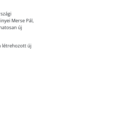
rszági
inyei Merse Pál,
matosan új
létrehozott új