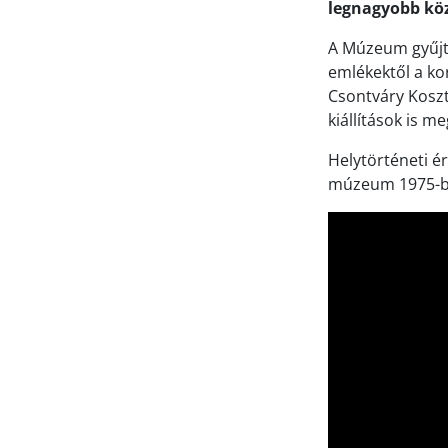
legnagyobb kö
A Múzeum gyűjtő
emlékektől a ko
Csontváry Koszt
kiállítások is m
Helytörténeti é
múzeum 1975-ben