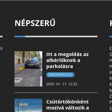
NÉPSZERŰ
mi
E
Itt a megoldás az
G
albérlőknek a
H
parkolásra
H
I
ÖNKORMÁNYZAT
K
K
2025. 01. 17. 12:22
M
Ö
Csütörtökönként
P
mozivá változik a
S