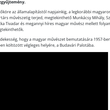
zgyűjtemény.
köre az államalapítástól napjainkig, a legkorábbi magyaro
rtárs művészetig terjed, megtekinthető Munkácsy Mihály, Sz
ka Tivadar és megannyi híres magyar művész mellett folya
egtekinthetők.
rdekesség, hogy a magyar művészet bemutatására 1957-ben 
 költözött végleges helyére, a Budavári Palotába.