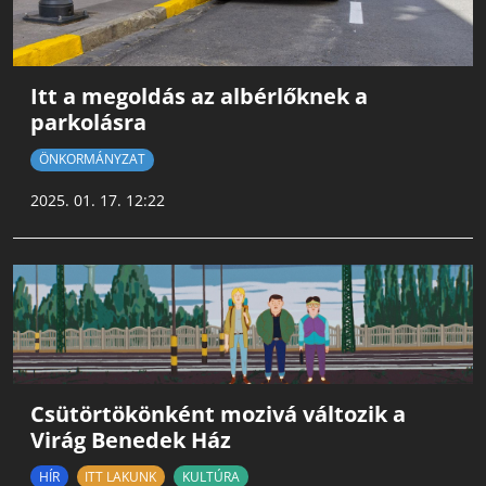
Itt a megoldás az albérlőknek a
parkolásra
ÖNKORMÁNYZAT
2025. 01. 17. 12:22
Csütörtökönként mozivá változik a
Virág Benedek Ház
HÍR
ITT LAKUNK
KULTÚRA