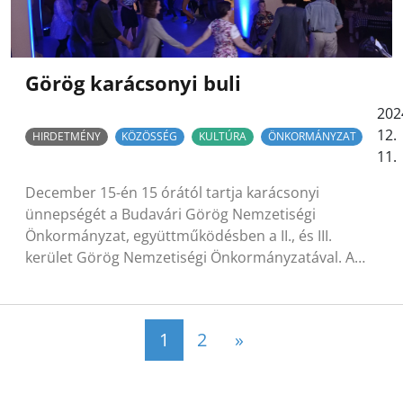
Görög karácsonyi buli
202
12.
HIRDETMÉNY
KÖZÖSSÉG
KULTÚRA
ÖNKORMÁNYZAT
11.
December 15-én 15 órától tartja karácsonyi
ünnepségét a Budavári Görög Nemzetiségi
Önkormányzat, együttműködésben a II., és III.
kerület Görög Nemzetiségi Önkormányzatával. A…
Posts navigation
1
2
»