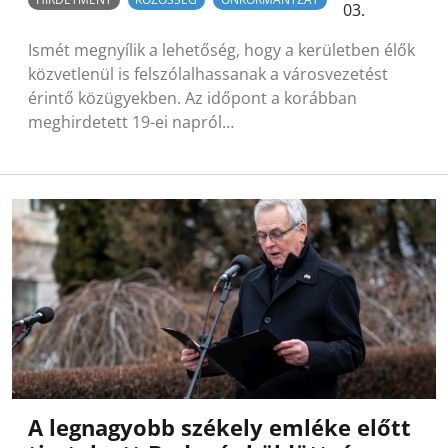
03.
Ismét megnyílik a lehetőség, hogy a kerületben élők
közvetlenül is felszólalhassanak a városvezetést
érintő közügyekben. Az időpont a korábban
meghirdetett 19-ei napról…
A legnagyobb székely emléke előtt