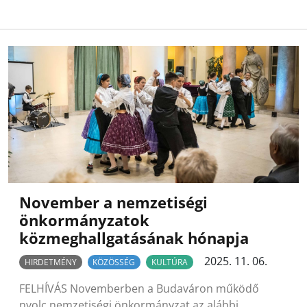
November a nemzetiségi
önkormányzatok
közmeghallgatásának hónapja
2025. 11. 06.
HIRDETMÉNY
KÖZÖSSÉG
KULTÚRA
FELHÍVÁS Novemberben a Budaváron működő
nyolc nemzetiségi önkormányzat az alábbi