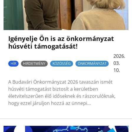
Igényelje Ön is az önkormányzat
húsvéti támogatását!
2026.
03.
HÍR
HIRDETMÉNY
KÖZÖSSÉG
ÖNKORMÁNYZAT
10.
A Budavári Önkormányzat 2026 tavaszán ismét
húsvéti támogatást biztosít a kerületben
életvitelszerűen élő időseknek és rászorulóknak,
hogy ezzel járuljon hozzá az ünnepi…