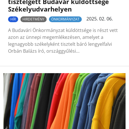
tisztelgett Budavár küldöttsége
Székelyudvarhelyen
2025. 02. 06.
HÍR
HIRDETMÉNY
ÖNKORMÁNYZAT
A Budavári Önkormányzat küldöttsége is részt vett
azon az ünnepi megemlékezésen, amelyet a
legnagyobb székelyként tisztelt báró lengyelfalvi
Orbán Balázs író, országgyűlési…