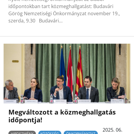
időpontokban tart közmeghallgatást: Budavári
Görög Nemzetiségi Önkormányzat november 19.,
szerda, 9.30 Budavári…
Megváltozott a közmeghallgatás
időpontja!
2025. 06.
HIRDETMÉNY
KÖZÖSSÉG
ÖNKORMÁNYZAT