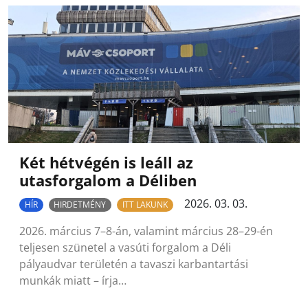
Két hétvégén is leáll az
utasforgalom a Déliben
2026. 03. 03.
HÍR
HIRDETMÉNY
ITT LAKUNK
2026. március 7–8-án, valamint március 28–29-én
teljesen szünetel a vasúti forgalom a Déli
pályaudvar területén a tavaszi karbantartási
munkák miatt – írja…