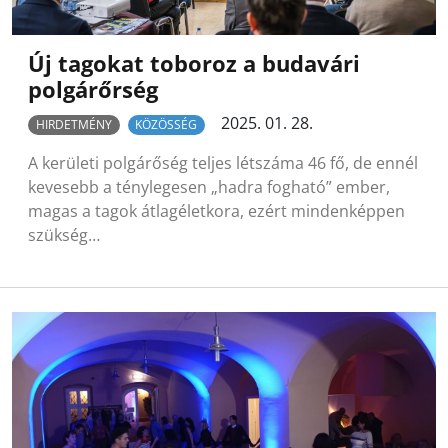
Új tagokat toboroz a budavári
polgárőrség
2025. 01. 28.
HIRDETMÉNY
KÖZÖSSÉG
A kerületi polgárőség teljes létszáma 46 fő, de ennél
kevesebb a ténylegesen „hadra fogható” ember,
magas a tagok átlagéletkora, ezért mindenképpen
szükség…