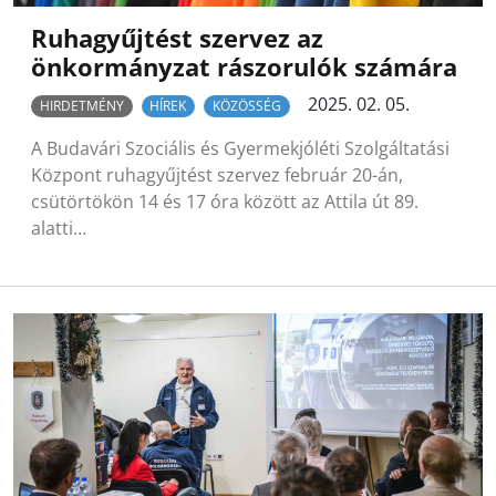
Ruhagyűjtést szervez az
önkormányzat rászorulók számára
2025. 02. 05.
HIRDETMÉNY
HÍREK
KÖZÖSSÉG
A Budavári Szociális és Gyermekjóléti Szolgáltatási
Központ ruhagyűjtést szervez február 20-án,
csütörtökön 14 és 17 óra között az Attila út 89.
alatti…