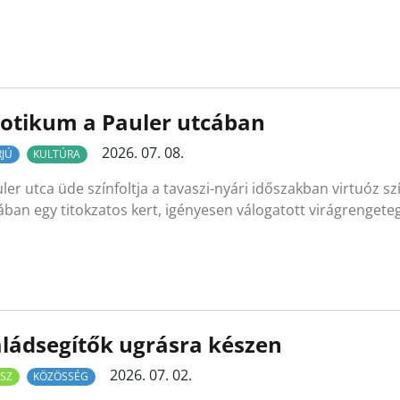
otikum a Pauler utcában
2026. 07. 08.
RJÚ
KULTÚRA
ler utca üde színfoltja a tavaszi-nyári időszakban virtuóz 
ában egy titokzatos kert, igényesen válogatott virágrengete
ládsegítők ugrásra készen
2026. 07. 02.
SZ
KÖZÖSSÉG