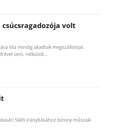
 csúcsragadozója volt
ása óta mindig akadtak megszállottjai.
drével sem, nélkülük…
it
avári Sikló irányításához bizony műszaki