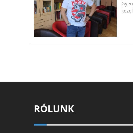
Gyer
kezel
RÓLUNK