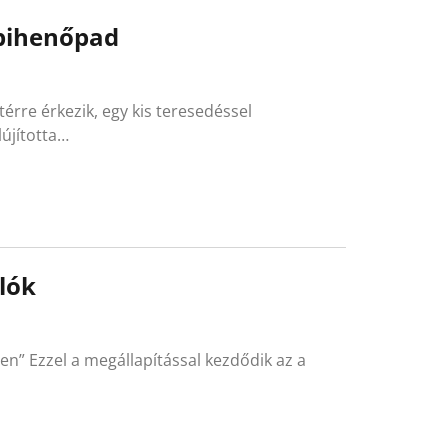
 pihenőpad
térre érkezik, egy kis teresedéssel
újította…
lók
en” Ezzel a megállapítással kezdődik az a