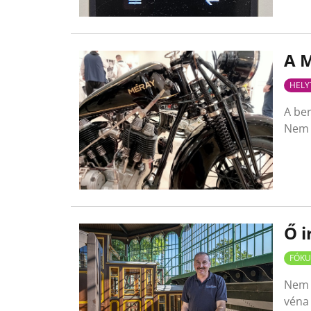
A M
HELY
A ber
Nem 
Ő i
FÓKU
Nem 
véna 