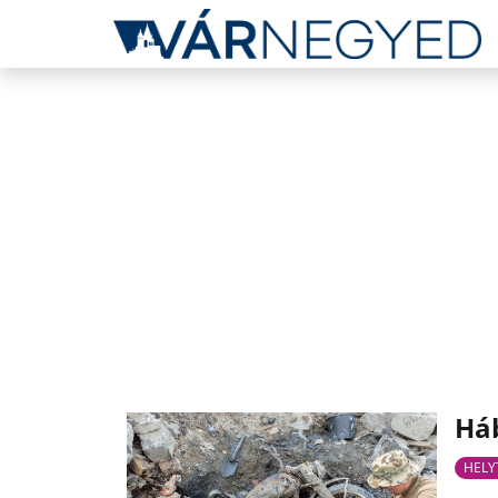
Háb
HELY