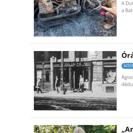
A Dun
a Ba
Órá
INTE
Ágost
dédun
„Am