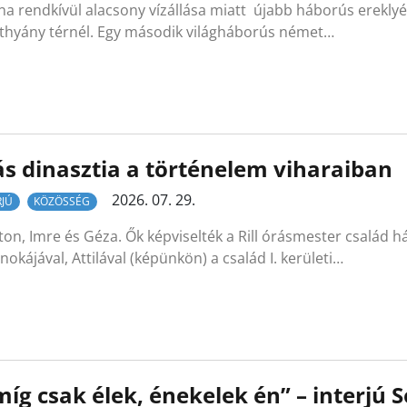
a rendkívül alacsony vízállása miatt újabb háborús ereklyék
tthyány térnél. Egy második világháborús német…
s dinasztia a történelem viharaiban
2026. 07. 29.
RJÚ
KÖZÖSSÉG
on, Imre és Géza. Ők képviselték a Rill órásmester család 
okájával, Attilával (képünkön) a család I. kerületi…
íg csak élek, énekelek én” – interjú 