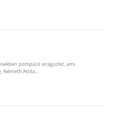
színekben pompázó virágüzlet, ami
g. Németh Attila…