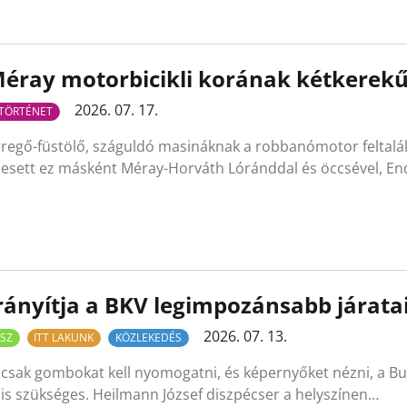
éray motorbicikli korának kétkerekű
2026. 07. 17.
TÖRTÉNET
regő-füstölő, száguldó masináknak a robbanómotor feltalál
esett ez másként Méray-Horváth Lóránddal és öccsével, En
rányítja a BKV legimpozánsabb járata
2026. 07. 13.
SZ
ITT LAKUNK
KÖZLEKEDÉS
csak gombokat kell nyomogatni, és képernyőket nézni, a Bud
is szükséges. Heilmann József diszpécser a helyszínen…