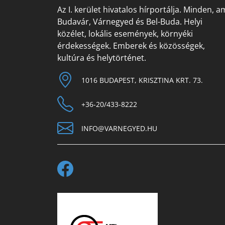
Az I. kerület hivatalos hírportálja. Minden, a
Budavár, Várnegyed és Bel-Buda. Helyi
közélet, lokális események, környéki
érdekességek. Emberek és közösségek,
kultúra és helytörténet.
1016 BUDAPEST, KRISZTINA KRT. 73.
+36-20/433-8222
INFO@VARNEGYED.HU