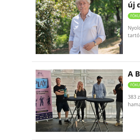
új 
FÓKU
Nyolc
tartó
A B
FÓKU
383 z
hama