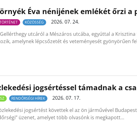
örnyék Éva nénijének emlékét őrzi a
2026. 07. 24.
TÖRTÉNET
KÖZÖSSÉG
 Gellérthegy utcáról a Mészáros utcába, egyúttal a Krisztina 
kozik, amelynek lépcsőzetét és veteményesét gyönyörűen fel
lekedési jogsértéssel támadnak a csa
2026. 07. 17.
SZ
RENDŐRSÉGI HÍREK
özlekedési jogsértést követtek el az ön járművével Budapest
dőrségi” üzenet, amelyet több olvasónk is megkapott…