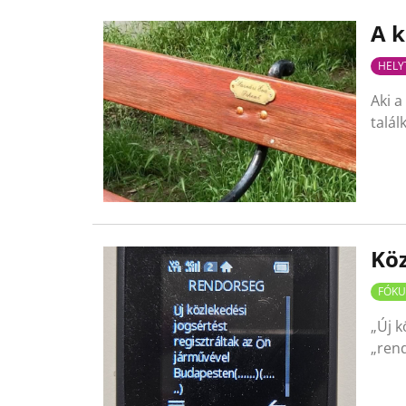
A k
HELY
Aki a
talál
Köz
FÓKU
„Új k
„ren