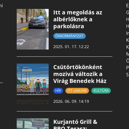
mi
E
Itt a megoldás az
G
albérlőknek a
H
parkolásra
H
I
ÖNKORMÁNYZAT
K
K
2025. 01. 17. 12:22
M
Ö
Csütörtökönként
P
mozivá változik a
S
Virág Benedek Ház
HÍR
ITT LAKUNK
KULTÚRA
2026. 06. 09. 14:19
Kurjantó Grill &
BBQ Terasz: