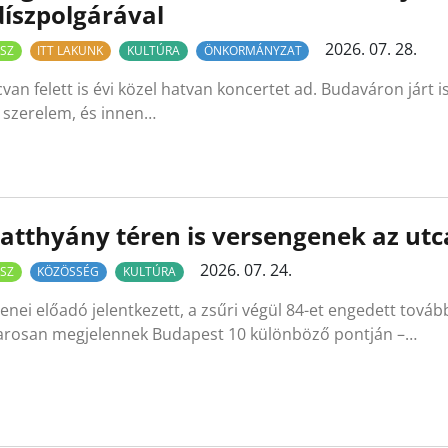
díszpolgárával
2026. 07. 28.
SZ
ITT LAKUNK
KULTÚRA
ÖNKORMÁNYZAT
van felett is évi közel hatvan koncertet ad. Budaváron járt isk
 szerelem, és innen…
atthyány téren is versengenek az ut
2026. 07. 24.
SZ
KÖZÖSSÉG
KULTÚRA
enei előadó jelentkezett, a zsűri végül 84-et engedett tovább
rosan megjelennek Budapest 10 különböző pontján –…