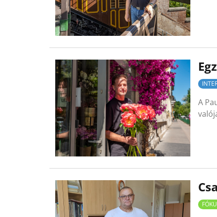
Egz
INTE
A Pau
valój
Csa
FÓKU