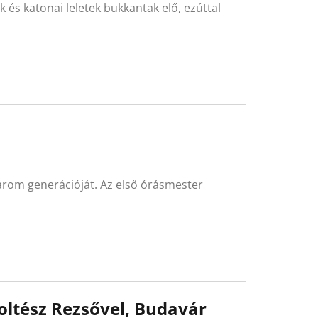
 és katonai leletek bukkantak elő, ezúttal
három generációját. Az első órásmester
Soltész Rezsővel, Budavár