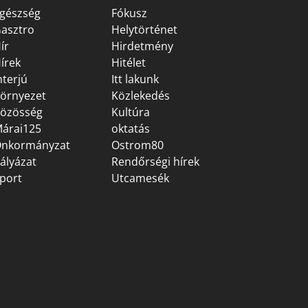
gészség
Fókusz
asztro
Helytörténet
ír
Hirdetmény
írek
Hitélet
nterjú
Itt lakunk
örnyezet
Közlekedés
özösség
Kultúra
árai125
oktatás
nkormányzat
Ostrom80
ályázat
Rendőrségi hírek
port
Utcamesék