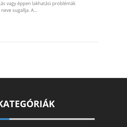
tás vagy éppen lakhatási problémák
 neve sugallja. A…
KATEGÓRIÁK