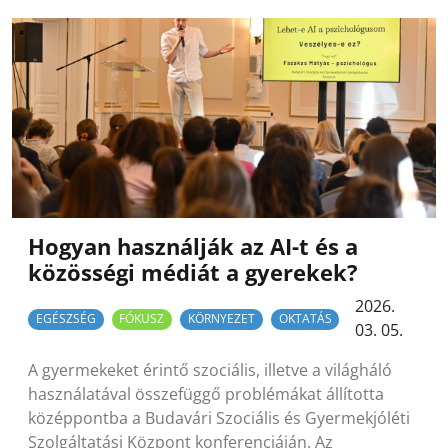
Hogyan használják az AI-t és a
közösségi médiát a gyerekek?
2026.
EGÉSZSÉG
FÓKUSZ
KÖRNYEZET
OKTATÁS
03. 05.
A gyermekeket érintő szociális, illetve a világháló
használatával összefüggő problémákat állította
középpontba a Budavári Szociális és Gyermekjóléti
Szolgáltatási Központ konferenciáján. Az