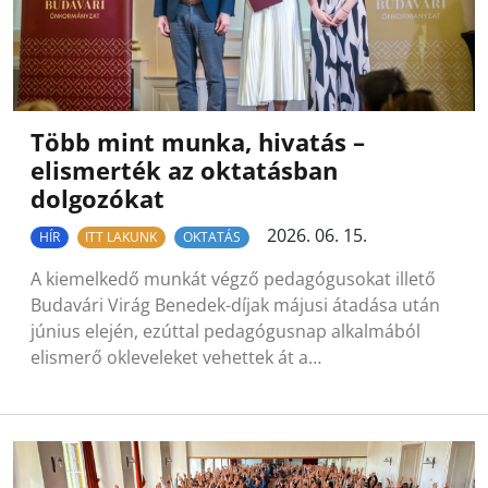
Több mint munka, hivatás –
elismerték az oktatásban
dolgozókat
2026. 06. 15.
HÍR
ITT LAKUNK
OKTATÁS
A kiemelkedő munkát végző pedagógusokat illető
Budavári Virág Benedek-díjak májusi átadása után
június elején, ezúttal pedagógusnap alkalmából
elismerő okleveleket vehettek át a…