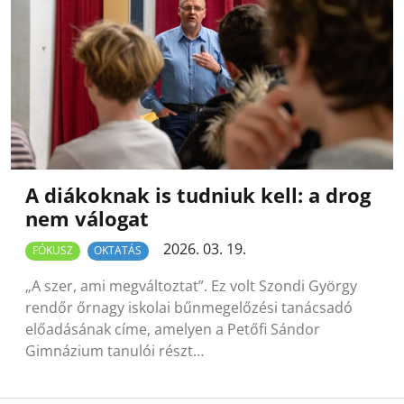
A diákoknak is tudniuk kell: a drog
nem válogat
2026. 03. 19.
FÓKUSZ
OKTATÁS
„A szer, ami megváltoztat”. Ez volt Szondi György
rendőr őrnagy iskolai bűnmegelőzési tanácsadó
előadásának címe, amelyen a Petőfi Sándor
Gimnázium tanulói részt…