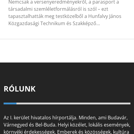
Nemcsak a versenyeredményekről, a parasport a
társadalmi szemléletformálásról is szól – ezt
tapasztalhatták meg testközelből a Hunfalvy János
Közgazdasági Technikum és Szakképző…
RÓLUNK
Az I. kerület hivatalos hírportálja. Minden, ami Budavár,
Várnegyed és Bel-Buda. Helyi közélet, lokális események,
környéki érdekességek. Emberek és közösségek, kultúra