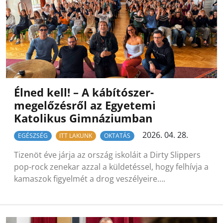
Élned kell! – A kábítószer-
megelőzésről az Egyetemi
Katolikus Gimnáziumban
2026. 04. 28.
EGÉSZSÉG
ITT LAKUNK
OKTATÁS
Tizenöt éve járja az ország iskoláit a Dirty Slippers
pop-rock zenekar azzal a küldetéssel, hogy felhívja a
kamaszok figyelmét a drog veszélyeire….