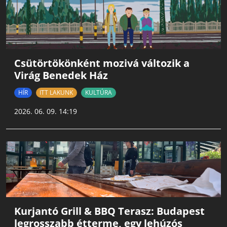
Csütörtökönként mozivá változik a
Virág Benedek Ház
HÍR
ITT LAKUNK
KULTÚRA
2026. 06. 09. 14:19
Kurjantó Grill & BBQ Terasz: Budapest
legrosszabb étterme, egy lehúzós