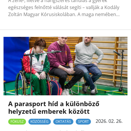
A zene-, illetve a hangszeres tanulás a gyerek
egészséges felnőtté válását segíti – vallják a Kodály
Zoltán Magyar Kórusiskolában. A maga nemében…
A parasport híd a különböző
helyzetű emberek között
2026. 02. 26.
FÓKUSZ
KÖZÖSSÉG
OKTATÁS
SPORT