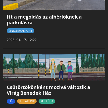
Itt a megoldás az albérlőknek a
parkolásra
ÖNKORMÁNYZAT
2025. 01. 17. 12:22
Csütörtökönként mozivá változik a
Virág Benedek Ház
HÍR
ITT LAKUNK
KULTÚRA