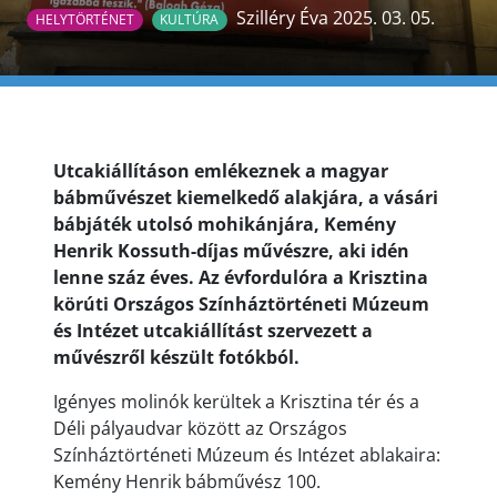
Szilléry Éva 2025. 03. 05.
HELYTÖRTÉNET
KULTÚRA
Utcakiállításon emlékeznek a magyar
bábművészet kiemelkedő alakjára, a vásári
bábjáték utolsó mohikánjára, Kemény
Henrik Kossuth-díjas művészre, aki idén
lenne száz éves. Az évfordulóra a Krisztina
körúti Országos Színháztörténeti Múzeum
és Intézet utcakiállítást szervezett a
művészről készült fotókból.
Igényes molinók kerültek a Krisztina tér és a
Déli pályaudvar között az Országos
Színháztörténeti Múzeum és Intézet ablakaira:
Kemény Henrik bábművész 100.