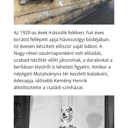
Az 1920-as évek második felében, hat éves
korától fellépett apja hűvösvölgyi bódéjában,
tíz évesen készített először saját bábot. A
Nagy-réten vasárnaponként volt előadás,
szabad nézőtér előtt játszottak, a darabokat a
kerítésen kívülről is lehetett figyelni. Amikor a
népligeti Mutatványos tér kezdett kialakulni,
édesapja, idősebb Kemény Henrik
átköltöztette a családi színházat.