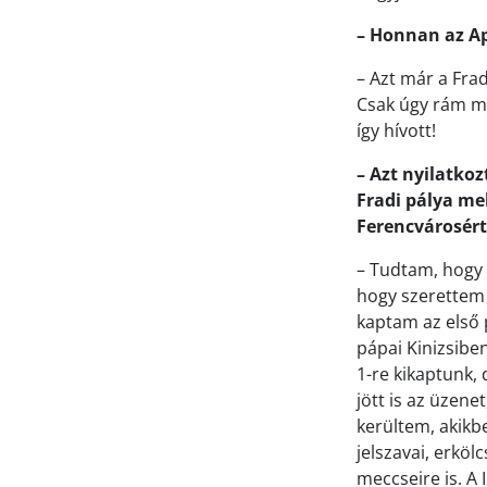
– Honnan az Ap
– Azt már a Fra
Csak úgy rám mu
így hívott!
– Azt nyilatkoz
Fradi pálya mel
Ferencvárosért
– Tudtam, hogy t
hogy szerettem 
kaptam az első 
pápai Kinizsibe
1-re kikaptunk, 
jött is az üzene
kerültem, akikb
jelszavai, erkö
meccseire is. A I