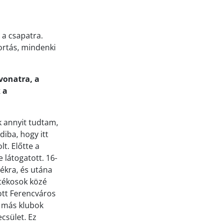
 a csapatra.
ortás, mindenki
 vonatra, a
 a
k annyit tudtam,
iba, hogy itt
t. Előtte a
 látogatott. 16-
tékra, és utána
játékosok közé
ott Ferencváros
m más klubok
ecsület. Ez