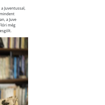
a Juventussal,
 mindent
an, a Juve
Flóri még
esgólt.