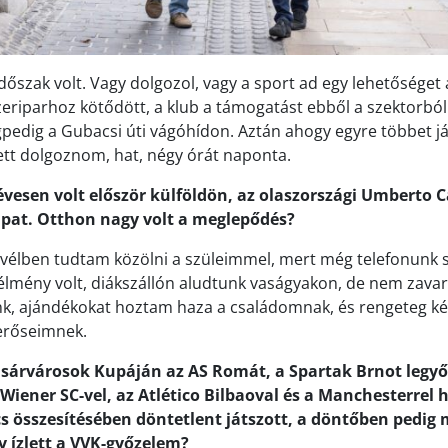
őszak volt. Vagy dolgozol, vagy a sport ad egy lehetőséget 
eriparhoz kötődött, a klub a támogatást ebből a szektorból k
edig a Gubacsi úti vágóhídon. Aztán ahogy egyre többet j
ett dolgoznom, hat, négy órát naponta.
évesen volt először külföldön, az olaszországi Umberto C
sapat. Otthon nagy volt a meglepődés?
levélben tudtam közölni a szüleimmel, mert még telefonunk s
lmény volt, diákszállón aludtunk vaságyakon, de nem zavar
nk, ajándékokat hoztam haza a családomnak, és rengeteg k
erőseimnek.
ásárvárosok Kupáján az AS Romát, a Spartak Brnot legyő
 Wiener SC-vel, az Atlético Bilbaoval és a Manchesterrel
cs összesítésében döntetlent játszott, a döntőben pedig 
y ízlett a VVK-győzelem?