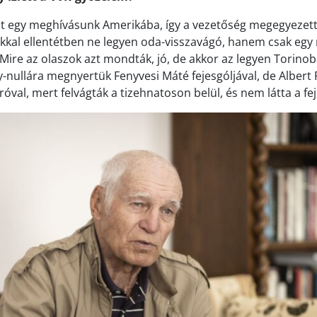
lt egy meghívásunk Amerikába, így a vezetőség megegyezett 
kkal ellentétben ne legyen oda-visszavágó, hanem csak egy
Mire az olaszok azt mondták, jó, de akkor az legyen Torinob
-nullára megnyertük Fenyvesi Máté fejesgóljával, de Albert 
íróval, mert felvágták a tizehnatoson belül, és nem látta a fej