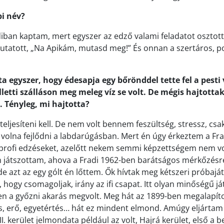
i név?
diban kaptam, mert egyszer az edző valami feladatot osztott
tatott, „Na Apikám, mutasd meg!” És onnan a szertáros, p
ta egyszer, hogy édesapja egy bőrönddel tette fel a pesti
letti szálláson meg meleg víz se volt. De mégis hajtottak
. Tényleg, mi hajtotta?
eljesíteni kell. De nem volt bennem feszültség, stressz, csa
volna fejlődni a labdarúgásban. Mert én úgy érkeztem a Frad
profi edzéseket, azelőtt nekem semmi képzettségem nem vol
n játszottam, ahova a Fradi 1962-ben barátságos mérkőzésre
de azt az egy gólt én lőttem. Ők hívtak meg kétszeri próbajá
t, hogy csomagoljak, irány az ifi csapat. Itt olyan minőségű 
en a győzni akarás megvolt. Meg hát az 1899-ben megalapít
lcs, erő, egyetértés… hát ez mindent elmond. Amúgy eljárta
II. kerület jelmondata például az volt, Hajrá kerület, első a b