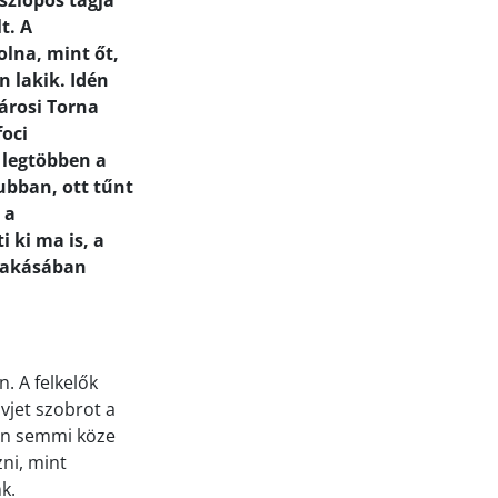
szlopos tagja
t. A
lna, mint őt,
n lakik. Idén
városi Torna
foci
 legtöbben a
lubban, ott tűnt
 a
 ki ma is, a
 lakásában
. A felkelők
ovjet szobrot a
tán semmi köze
ni, mint
k.