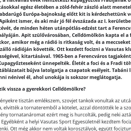
, a hatvanas évek nemzetközi kupagyőztes Fradijának o
ásokkal egész életében a zöld-fehér zászló alatt menetel
abdarúgó Európa-bajnokság előtt kit is kérdezhettünk vo
piként ismer, és aki már jó fél évszázada az I. kerületbe
letévét, de minden héten utánpótlás-edzést tart a Ferenc
 pályáján. Apit szülővárosában, Celldömölkön kapta el a 
kor, amikor még a rádió is ritkaság volt, és a meccseket
zálló rádióján követték. Ott kezdett focizni a Vasutas k
sségével, kitartásával. 1965-ben a Ferencváros tagjaként
pagyőzteseként ünnepelték. Életét a foci és a Fradi tölti
táblázatait bújva latolgatja a csapatok esélyeit. Tabáni
nni nénivel él, ahol unokája is sokszor meglátogatja.
ik vissza a gyerekkori Celldömölkre?
ényekre tisztán emlékszem, szovjet tankok vonultak az utcán
a, elvitték a tornateremből a kötelet, azzal döntötték le a sz
ény tornatanáromat ezért meg is hurcolták, pedig neki az
 Egyébként a helyi Vasutas Sport Egyesületnél kezdtem fociz
nki. Ott még akkor nem voltak korosztályok, együtt fociztun