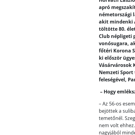
Horváth László
apró megszakít
németországi l
akit mindenki A
töltötte 80. é
Club népligeti
vonósugara, ak
főtéri Korona S
ki először ügye
Vásárvárosok Ku
Nemzeti Sport 
feleségével, Pa
– Hogy emléksz
– Az 56-os esem
bejöttek a sulib
temetőnél. Szeg
nem volt ehhez.
nagyjából minde