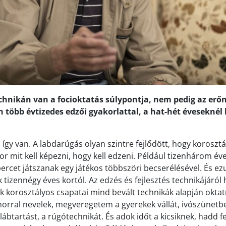
chnikán van a focioktatás súlypontja, nem pedig az erőnl
n több évtizedes edzői gyakorlattal, a hat-hét éveseknél 
 így van. A labdarúgás olyan szintre fejlődött, hogy korosztá
r mit kell képezni, hogy kell edzeni. Például tizenhárom éve
ercet játszanak egy játékos többszöri becserélésével. És ez
 tizennégy éves kortól. Az edzés és fejlesztés technikájáró
ok korosztályos csapatai mind bevált technikák alapján oktat
morral nevelek, megveregetem a gyerekek vállát, ivószünetb
ábtartást, a rúgótechnikát. És adok időt a kicsiknek, hadd fe