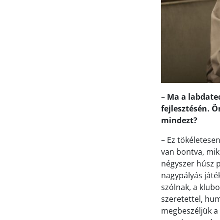
– Ma a labdate
fejlesztésén. Ö
mindezt?
– Ez tökéletesen
van bontva, miko
négyszer húsz p
nagypályás játék
szólnak, a klub
szeretettel, hu
megbeszéljük a l