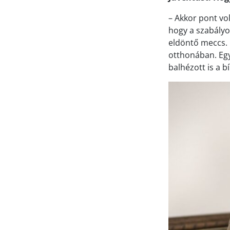
– Akkor pont vo
hogy a szabályo
eldöntő meccs. 
otthonában. Egy
balhézott is a b