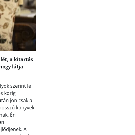
ét, a kitartás
hogy látja
lyok szerint le
s korig
után jön csak a
l hosszú könyvek
nak. Én
en
jlődjenek. A