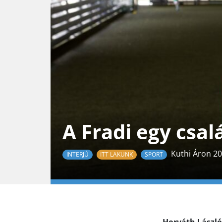
A Fradi egy csal
Kuthi Áron 20
INTERJÚ
ITT LAKUNK
SPORT