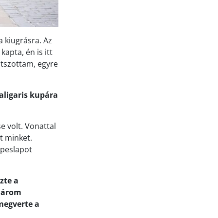
a kiugrásra. Az
apta, én is itt
átszottam, egyre
aligaris kupára
e volt. Vonattal
t minket.
épeslapot
zte a
 három
megverte a