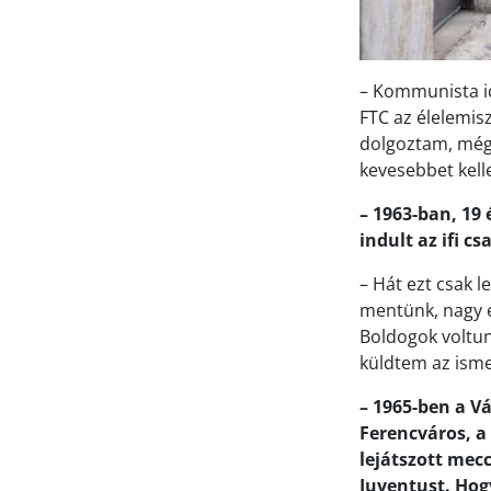
– Kommunista id
FTC az élelemisz
dolgoztam, mégp
kevesebbet kell
– 1963-ban, 19 
indult az ifi c
– Hát ezt csak 
mentünk, nagy é
Boldogok voltu
küldtem az ism
– 1965-ben a V
Ferencváros, a
lejátszott mec
Juventust. Hog