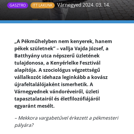
Várnegyed 2024. 03. 14.
GASZTRO
ITT LAKUNK
„A Pékműhelyben nem kenyerek, hanem
pékek születnek” – vallja Vajda József, a
Batthyány utca népszerű üzletének
tulajdonosa, a Kenyérlelke Fesztivál
alapítója. A szociológus végzettségű
vállalkozót idehaza leginkább a kovász
újrafeltalálójaként ismerhetik. A
Várnegyednek vándoréveiről, üzleti
tapasztalatairól és életfilozófiájáról
egyaránt mesélt.
– Mekkora vargabetűvel érkezett a pékmesteri
pályára?