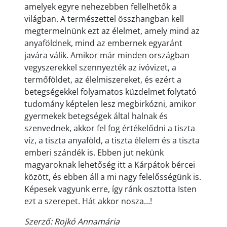
amelyek egyre nehezebben fellelhetők a
világban. A természettel összhangban kell
megtermelnünk ezt az élelmet, amely mind az
anyaföldnek, mind az embernek egyaránt
javára válik. Amikor már minden országban
vegyszerekkel szennyezték az ivóvizet, a
termőföldet, az élelmiszereket, és ezért a
betegségekkel folyamatos küzdelmet folytató
tudomány képtelen lesz megbirkózni, amikor
gyermekek betegségek által halnak és
szenvednek, akkor fel fog értékelődni a tiszta
víz, a tiszta anyaföld, a tiszta élelem és a tiszta
emberi szándék is. Ebben jut nekünk
magyaroknak lehetőség itt a Kárpátok bércei
között, és ebben áll a mi nagy felelősségünk is.
Képesek vagyunk erre, így ránk osztotta Isten
ezt a szerepet. Hát akkor nosza…!
Szerző: Rojkó Annamária