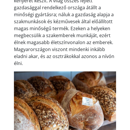
kenyeret készít. A világ összes fejlett
gazdasággal rendelkező országa átállt a
minőségi gyártásra; náluk a gazdaság alapja a
szakmunkások és kézművesek által előállított
magas minőségű termék. Ezeken a helyeken
megbecsülik a szakemberek munkáját, ezért
élnek magasabb életszínvonalon az emberek.
Magyarországon viszont mindenki inkább
eladni akar, és az osztrákokkal azonos a nívón
élni.