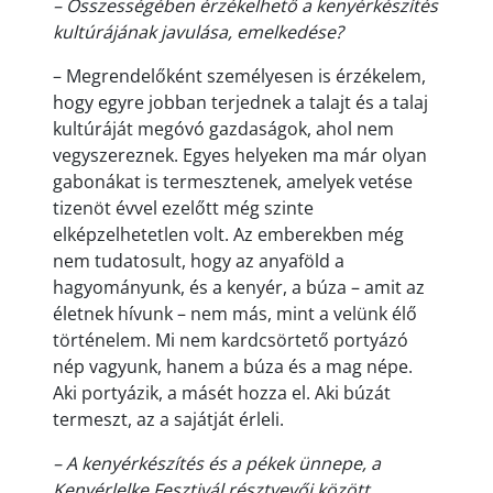
– Összességében érzékelhető a kenyérkészítés
kultúrájának javulása, emelkedése?
– Megrendelőként személyesen is érzékelem,
hogy egyre jobban terjednek a talajt és a talaj
kultúráját megóvó gazdaságok, ahol nem
vegyszereznek. Egyes helyeken ma már olyan
gabonákat is termesztenek, amelyek vetése
tizenöt évvel ezelőtt még szinte
elképzelhetetlen volt. Az emberekben még
nem tudatosult, hogy az anyaföld a
hagyományunk, és a kenyér, a búza – amit az
életnek hívunk – nem más, mint a velünk élő
történelem. Mi nem kardcsörtető portyázó
nép vagyunk, hanem a búza és a mag népe.
Aki portyázik, a másét hozza el. Aki búzát
termeszt, az a sajátját érleli.
–
A kenyérkészítés és a pékek ünnepe, a
Kenyérlelke Fesztivál résztvevői között