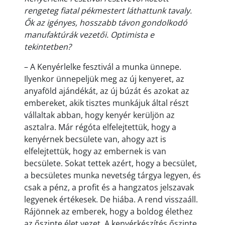
rengeteg fiatal pékmestert láthattunk tavaly.
Ők az igényes, hosszabb távon gondolkodó
manufaktúrák vezetői. Optimista e
tekintetben?
– A Kenyérlelke fesztivál a munka ünnepe.
Ilyenkor ünnepeljük meg az új kenyeret, az
anyaföld ajándékát, az új búzát és azokat az
embereket, akik tisztes munkájuk által részt
vállaltak abban, hogy kenyér kerüljön az
asztalra. Már régóta elfelejtettük, hogy a
kenyérnek becsülete van, ahogy azt is
elfelejtettük, hogy az embernek is van
becsülete. Sokat tettek azért, hogy a becsület,
a becsületes munka nevetség tárgya legyen, és
csak a pénz, a profit és a hangzatos jelszavak
legyenek értékesek. De hiába. A rend visszaáll.
Rájönnek az emberek, hogy a boldog élethez
az őszinte élet vezet. A kenyérkészítés őszinte