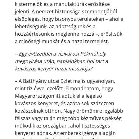
kistermelők és a manufaktúrák erősítése
jelenti. A nemzet biztonsága szempontjából
elsődleges, hogy bizonyos területeken – ahol a
lehetőségünk, az adottságunk és a
hozzáértésünk is meglenne hozzá –, erősítsük
a minőségi munkát és a hazai termelést.
– Egy évtizeddel a vízivárosi Pékműhely
megnyitása után, napjainkban hol tart a
kovászos kenyér hazai missziója?
– A Batthyány utcai üzlet ma is ugyanolyan,
mint tíz évvel ezelőtt. Elmondhatom, hogy
Magyarországon itt adtuk el a legelső
kovászos kenyeret, és azóta sok százezren
kovászolnak otthon. Nagy örömömre legalább
félszáz vagy talán még több kézműves pékség
működik az országban, ahol tisztességes
kenyeret adnak. Az emberek igénye alapján