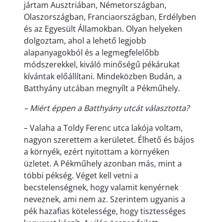
jártam Ausztriában, Németországban,
Olaszországban, Franciaországban, Erdélyben
és az Egyesült Államokban. Olyan helyeken
dolgoztam, ahol a lehető legjobb
alapanyagokból és a legmegfelelőbb
módszerekkel, kiváló minőségű pékárukat
kívántak előállítani. Mindeközben Budán, a
Batthyány utcában megnyílt a Pékműhely.
– Miért éppen a Batthyány utcát választotta?
– Valaha a Toldy Ferenc utca lakója voltam,
nagyon szerettem a kerületet. Élhető és bájos
a környék, ezért nyitottam a környéken
üzletet. A Pékműhely azonban más, mint a
többi pékség. Véget kell vetni a
becstelenségnek, hogy valamit kenyérnek
neveznek, ami nem az. Szerintem ugyanis a
pék hazafias kötelessége, hogy tisztességes