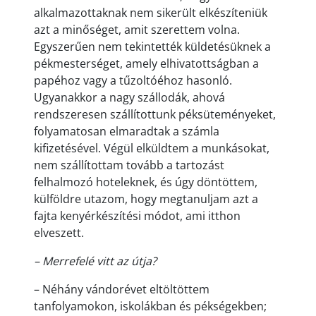
alkalmazottaknak nem sikerült elkészíteniük
azt a minőséget, amit szerettem volna.
Egyszerűen nem tekintették küldetésüknek a
pékmesterséget, amely elhivatottságban a
papéhoz vagy a tűzoltóéhoz hasonló.
Ugyanakkor a nagy szállodák, ahová
rendszeresen szállítottunk péksüteményeket,
folyamatosan elmaradtak a számla
kifizetésével. Végül elküldtem a munkásokat,
nem szállítottam tovább a tartozást
felhalmozó hoteleknek, és úgy döntöttem,
külföldre utazom, hogy megtanuljam azt a
fajta kenyérkészítési módot, ami itthon
elveszett.
– Merrefelé vitt az útja?
– Néhány vándorévet eltöltöttem
tanfolyamokon, iskolákban és pékségekben;