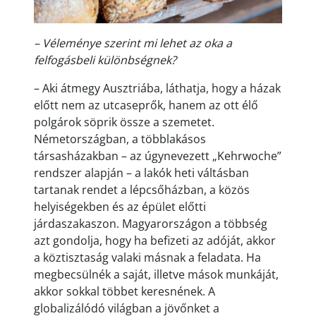
– Véleménye szerint mi lehet az oka a
felfogásbeli különbségnek?
– Aki átmegy Ausztriába, láthatja, hogy a házak
előtt nem az utcaseprők, hanem az ott élő
polgárok söprik össze a szemetet.
Németországban, a többlakásos
társasházakban – az úgynevezett „Kehrwoche”
rendszer alapján – a lakók heti váltásban
tartanak rendet a lépcsőházban, a közös
helyiségekben és az épület előtti
járdaszakaszon. Magyarországon a többség
azt gondolja, hogy ha befizeti az adóját, akkor
a köztisztaság valaki másnak a feladata. Ha
megbecsülnék a saját, illetve mások munkáját,
akkor sokkal többet keresnének. A
globalizálódó világban a jövőnket a