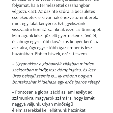
folyamat, ha a természettel összhangban
végezzük azt. Az őszinte szóra, a becsületes
cselekedetekre ki vannak éhezve az emberek,
mint egy falat kenyérre. Ezt igyekszünk
visszaadni honfitársainknak ezzel az ünneppel.
Mi magunk készítjük elő gyermekeink jövőjét,
és ahogy egyre több kovászos kenyér kerül az
asztalra, úgy egyre több igaz ember is lesz
hazánkban. Ebben hiszek, ezért teszem.
– Ugyanakkor a globalizált világban minden
szektorban mindig lesz dömpingáru, és lesz
üres belsejű zsemle is… Ily módon hogyan
bontakozhat ki idehaza egy erős iparos réteg?
– Pontosan a globalizáció az, ami esélyt ad
számunkra, magyarok számára, hogy ismét
naggyá váljunk. Olyan minőségű
élelmiszerekkel kell ellátnunk hazánkat,