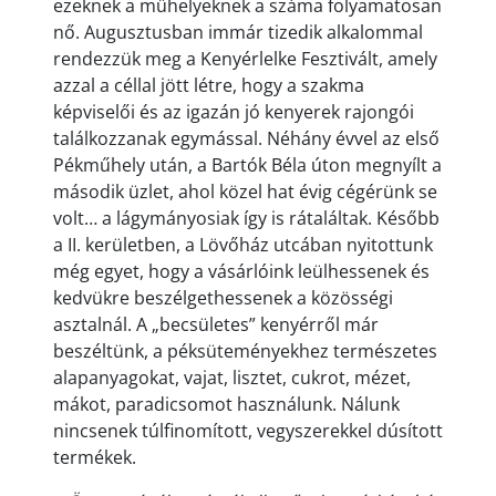
ezeknek a műhelyeknek a száma folyamatosan
nő. Augusztusban immár tizedik alkalommal
rendezzük meg a Kenyérlelke Fesztivált, amely
azzal a céllal jött létre, hogy a szakma
képviselői és az igazán jó kenyerek rajongói
találkozzanak egymással. Néhány évvel az első
Pékműhely után, a Bartók Béla úton megnyílt a
második üzlet, ahol közel hat évig cégérünk se
volt… a lágymányosiak így is rátaláltak. Később
a II. kerületben, a Lövőház utcában nyitottunk
még egyet, hogy a vásárlóink leülhessenek és
kedvükre beszélgethessenek a közösségi
asztalnál. A „becsületes” kenyérről már
beszéltünk, a péksüteményekhez természetes
alapanyagokat, vajat, lisztet, cukrot, mézet,
mákot, paradicsomot használunk. Nálunk
nincsenek túlfinomított, vegyszerekkel dúsított
termékek.