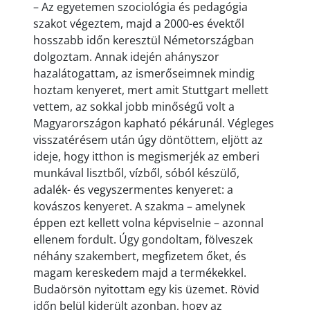
– Az egyetemen szociológia és pedagógia
szakot végeztem, majd a 2000-es évektől
hosszabb időn keresztül Németországban
dolgoztam. Annak idején ahányszor
hazalátogattam, az ismerőseimnek mindig
hoztam kenyeret, mert amit Stuttgart mellett
vettem, az sokkal jobb minőségű volt a
Magyarországon kapható pékárunál. Végleges
visszatérésem után úgy döntöttem, eljött az
ideje, hogy itthon is megismerjék az emberi
munkával lisztből, vízből, sóból készülő,
adalék- és vegyszermentes kenyeret: a
kovászos kenyeret. A szakma – amelynek
éppen ezt kellett volna képviselnie – azonnal
ellenem fordult. Úgy gondoltam, fölveszek
néhány szakembert, megfizetem őket, és
magam kereskedem majd a termékekkel.
Budaörsön nyitottam egy kis üzemet. Rövid
időn belül kiderült azonban, hogy az