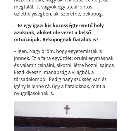
megtalál. Itt vagyok egy utcafrontos
üzlethelyiségben, aki szeretne, bekopog.
– Ez egy igazi kis közösségteremtő hely
azoknak, akiket ide vezet a belső
intuíciójuk. Bekopognak fiatalok is?
– Igen. Nagy öröm, hogy egyetemisták is
jönnek. Ez a fajta együttlét: örülni egymásnak
és valamit csinálni, alkotni, létre hozni, sajnos
kezd kiveszni manapság a világból, a
társadalomból. Pedig nagy szükség van és
igény is lenne rá, úgy a fiataloknak, mint a
nyugdíjasoknak is.