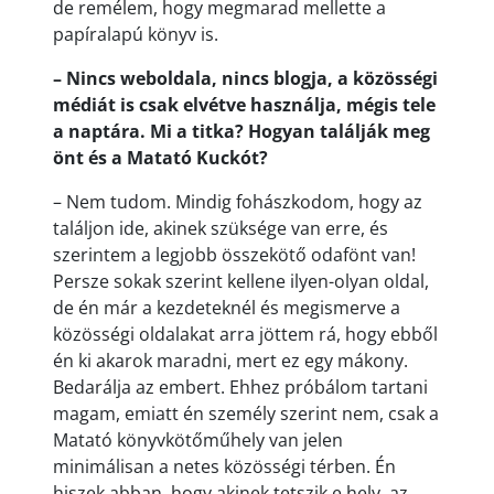
de remélem, hogy megmarad mellette a
papíralapú könyv is.
– Nincs weboldala, nincs blogja, a közösségi
médiát is csak elvétve használja, mégis tele
a naptára. Mi a titka? Hogyan találják meg
önt és a Matató Kuckót?
– Nem tudom. Mindig fohászkodom, hogy az
találjon ide, akinek szüksége van erre, és
szerintem a legjobb összekötő odafönt van!
Persze sokak szerint kellene ilyen-olyan oldal,
de én már a kezdeteknél és megismerve a
közösségi oldalakat arra jöttem rá, hogy ebből
én ki akarok maradni, mert ez egy mákony.
Bedarálja az embert. Ehhez próbálom tartani
magam, emiatt én személy szerint nem, csak a
Matató könyvkötőműhely van jelen
minimálisan a netes közösségi térben. Én
hiszek abban, hogy akinek tetszik e hely, az