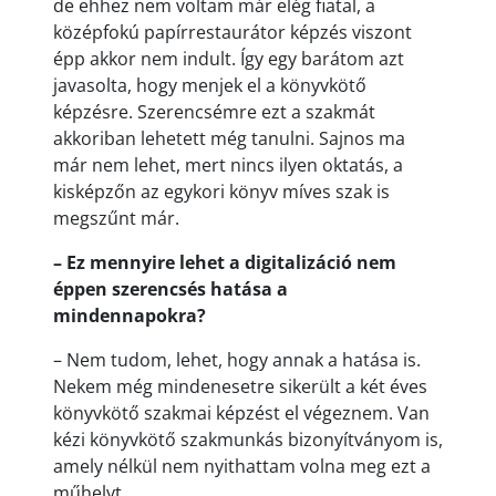
de ehhez nem voltam már elég fiatal, a
középfokú papírrestaurátor képzés viszont
épp akkor nem indult. Így egy barátom azt
javasolta, hogy menjek el a könyvkötő
képzésre. Szerencsémre ezt a szakmát
akkoriban lehetett még tanulni. Sajnos ma
már nem lehet, mert nincs ilyen oktatás, a
kisképzőn az egykori könyv míves szak is
megszűnt már.
– Ez mennyire lehet a digitalizáció nem
éppen szerencsés hatása a
mindennapokra?
– Nem tudom, lehet, hogy annak a hatása is.
Nekem még mindenesetre sikerült a két éves
könyvkötő szakmai képzést el végeznem. Van
kézi könyvkötő szakmunkás bizonyítványom is,
amely nélkül nem nyithattam volna meg ezt a
műhelyt.