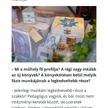
– Mi a műhely fő profilja? A régi vagy inkább
az új könyvek? A könyvkötésen belül melyik
fázis munkájának a legkedveltebb része?
– Jelenlegi munkám legkedvesebb része a
szakkör! Pedagógus vagyok, és bár most nem
intézményi keretek között, de szeretek
tanítani. Amikor a könyvkötő iskolába jártam,