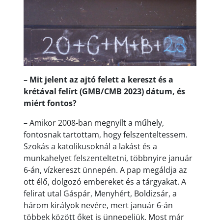
– Mit jelent az ajtó felett a kereszt és a
krétával felírt (GMB/CMB 2023) dátum, és
miért fontos?
– Amikor 2008-ban megnyílt a műhely,
fontosnak tartottam, hogy felszenteltessem.
Szokás a katolikusoknál a lakást és a
munkahelyet felszenteltetni, többnyire január
6-án, vízkereszt ünnepén. A pap megáldja az
ott élő, dolgozó embereket és a tárgyakat. A
felirat utal Gáspár, Menyhért, Boldizsár, a
három királyok nevére, mert január 6-án
többek között őket is ünnepeljük. Most már