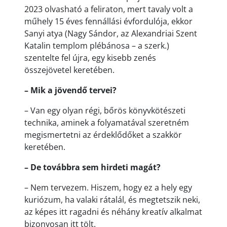
2023 olvasható a feliraton, mert tavaly volt a
műhely 15 éves fennállási évfordulója, ekkor
Sanyi atya (Nagy Sándor, az Alexandriai Szent
Katalin templom plébánosa – a szerk.)
szentelte fel újra, egy kisebb zenés
összejövetel keretében.
– Mik a jövendő tervei?
– Van egy olyan régi, bőrös könyvkötészeti
technika, aminek a folyamatával szeretném
megismertetni az érdeklődőket a szakkör
keretében.
– De továbbra sem hirdeti magát?
– Nem tervezem. Hiszem, hogy ez a hely egy
kuriózum, ha valaki rátalál, és megtetszik neki,
az képes itt ragadni és néhány kreatív alkalmat
bizonyosan itt tölt.