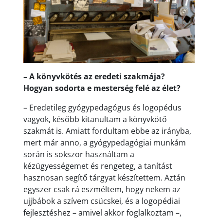
– A könyvkötés az eredeti szakmája?
Hogyan sodorta e mesterség felé az élet?
– Eredetileg gyógypedagógus és logopédus
vagyok, később kitanultam a könyvkötő
szakmát is. Amiatt fordultam ebbe az irányba,
mert már anno, a gyógypedagógiai munkám
során is sokszor használtam a
kézügyességemet és rengeteg, a tanítást
hasznosan segítő tárgyat készítettem. Aztán
egyszer csak rá eszméltem, hogy nekem az
ujjbábok a szívem csücskei, és a logopédiai
fejlesztéshez – amivel akkor foglalkoztam –,