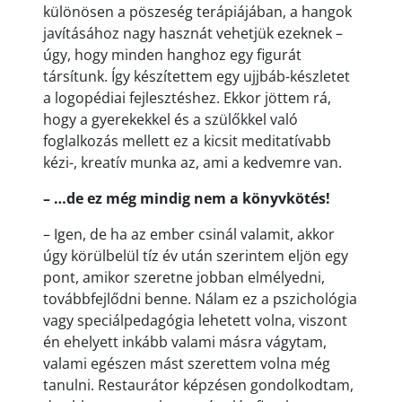
különösen a pöszeség terápiájában, a hangok
javításához nagy hasznát vehetjük ezeknek –
úgy, hogy minden hanghoz egy figurát
társítunk. Így készítettem egy ujjbáb-készletet
a logopédiai fejlesztéshez. Ekkor jöttem rá,
hogy a gyerekekkel és a szülőkkel való
foglalkozás mellett ez a kicsit meditatívabb
kézi-, kreatív munka az, ami a kedvemre van.
– …de ez még mindig nem a könyvkötés!
– Igen, de ha az ember csinál valamit, akkor
úgy körülbelül tíz év után szerintem eljön egy
pont, amikor szeretne jobban elmélyedni,
továbbfejlődni benne. Nálam ez a pszichológia
vagy speciálpedagógia lehetett volna, viszont
én ehelyett inkább valami másra vágytam,
valami egészen mást szerettem volna még
tanulni. Restaurátor képzésen gondolkodtam,