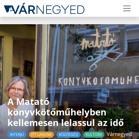
A Matató
könyvkötőműhelyben
kellemesen lelassul az idő
Várnegyed
INTERJÚ
ITT LAKUNK
KÖZÖSSÉG
KULTÚRA