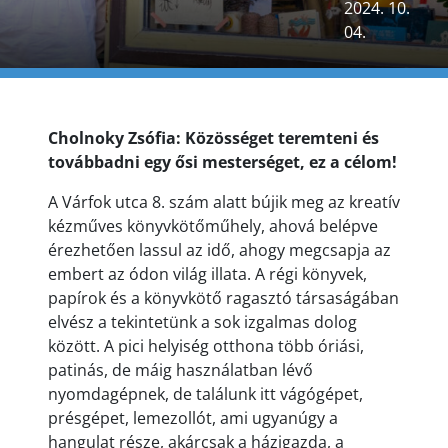
2024. 10.
04.
Cholnoky Zsófia: Közösséget teremteni és
továbbadni egy ősi mesterséget, ez a célom!
A Várfok utca 8. szám alatt bújik meg az kreatív
kézműves könyvkötőműhely, ahová belépve
érezhetően lassul az idő, ahogy megcsapja az
embert az ódon világ illata. A régi könyvek,
papírok és a könyvkötő ragasztó társaságában
elvész a tekintetünk a sok izgalmas dolog
között. A pici helyiség otthona több óriási,
patinás, de máig használatban lévő
nyomdagépnek, de találunk itt vágógépet,
présgépet, lemezollót, ami ugyanúgy a
hangulat része, akárcsak a házigazda, a