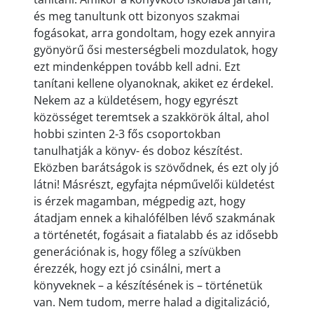
és meg tanultunk ott bizonyos szakmai
fogásokat, arra gondoltam, hogy ezek annyira
gyönyörű ősi mesterségbeli mozdulatok, hogy
ezt mindenképpen tovább kell adni. Ezt
tanítani kellene olyanoknak, akiket ez érdekel.
Nekem az a küldetésem, hogy egyrészt
közösséget teremtsek a szakkörök által, ahol
hobbi szinten 2-3 fős csoportokban
tanulhatják a könyv- és doboz készítést.
Eközben barátságok is szövődnek, és ezt oly jó
látni! Másrészt, egyfajta népművelői küldetést
is érzek magamban, mégpedig azt, hogy
átadjam ennek a kihalófélben lévő szakmának
a történetét, fogásait a fiatalabb és az idősebb
generációnak is, hogy főleg a szívükben
érezzék, hogy ezt jó csinálni, mert a
könyveknek – a készítésének is – történetük
van. Nem tudom, merre halad a digitalizáció,