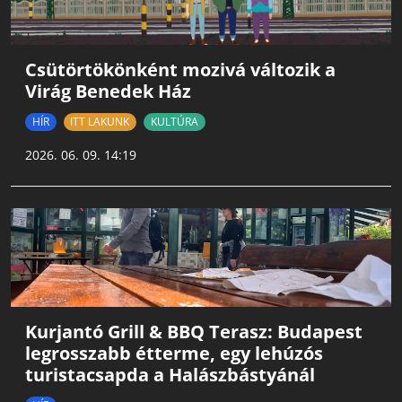
Csütörtökönként mozivá változik a
Virág Benedek Ház
HÍR
ITT LAKUNK
KULTÚRA
2026. 06. 09. 14:19
Kurjantó Grill & BBQ Terasz: Budapest
legrosszabb étterme, egy lehúzós
turistacsapda a Halászbástyánál