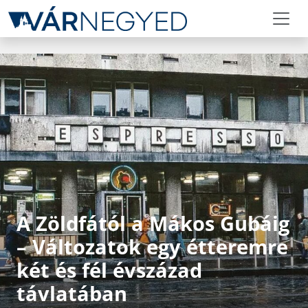
A Zöldfától a Mákos Gubáig
– Változatok egy étteremre
két és fél évszázad
távlatában