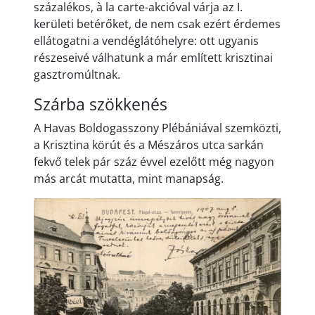
százalékos, à la carte-akcióval várja az I.
kerületi betérőket, de nem csak ezért érdemes
ellátogatni a vendéglátóhelyre: ott ugyanis
részeseivé válhatunk a már említett krisztinai
gasztromúltnak.
Szárba szökkenés
A Havas Boldogasszony Plébániával szemközti,
a Krisztina körút és a Mészáros utca sarkán
fekvő telek pár száz évvel ezelőtt még nagyon
más arcát mutatta, mint manapság.