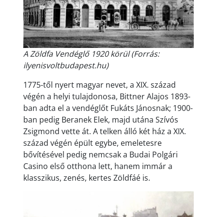
A Zöldfa Vendéglő 1920 körül (Forrás:
ilyenisvoltbudapest.hu)
1775-től nyert magyar nevet, a XIX. század
végén a helyi tulajdonosa, Bittner Alajos 1893-
ban adta el a vendéglőt Fukáts Jánosnak; 1900-
ban pedig Beranek Elek, majd utána Szívós
Zsigmond vette át. A telken álló két ház a XIX.
század végén épült egybe, emeletesre
bővítésével pedig nemcsak a Budai Polgári
Casino első otthona lett, hanem immár a
klasszikus, zenés, kertes Zöldfáé is.