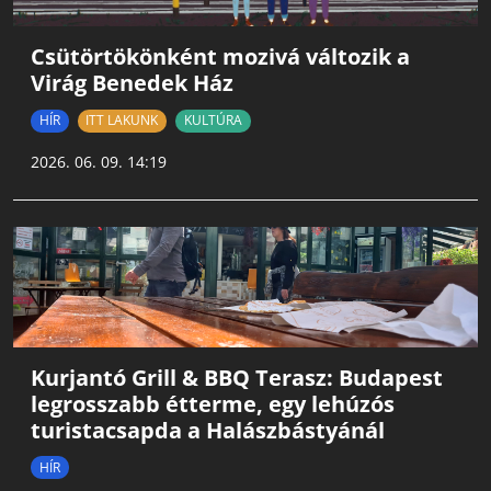
Csütörtökönként mozivá változik a
Virág Benedek Ház
HÍR
ITT LAKUNK
KULTÚRA
2026. 06. 09. 14:19
Kurjantó Grill & BBQ Terasz: Budapest
legrosszabb étterme, egy lehúzós
turistacsapda a Halászbástyánál
HÍR