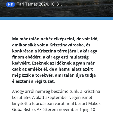
Tari Tamás 2024. 10. 31.
HÍR
Ma már talán nehéz elképzelni, de volt idő,
amikor sikk volt a Krisztinavárosba, és
konkrétan a Krisztina térre járni, akár egy
finom ebédért, akár egy esti mulatság
kedvéért. Ezeknek az időknek ugyan már
csak az emléke él, de a hamu alatt azért
még izzik a törekvés, ami talán újra tudja
éleszteni a régi tüzet.
Ahogy arról nemrég beszámoltunk, a Krisztina
körút 65-67. alatt szeptember végén ismét
kinyitott a februárban váratlanul bezárt Mákos
Guba Bistro. Az étterem november 1-jéig 10