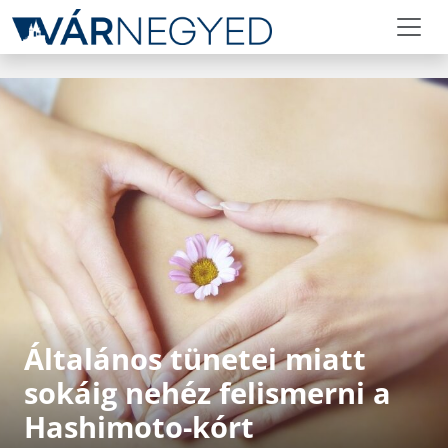
Általános tünetei miatt
sokáig nehéz felismerni a
Hashimoto-kórt