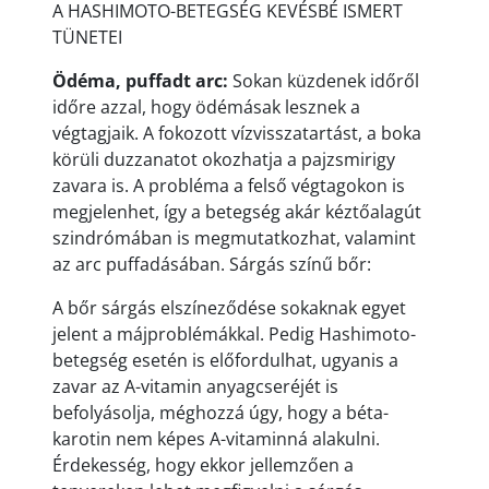
A HASHIMOTO-BETEGSÉG KEVÉSBÉ ISMERT
TÜNETEI
Ödéma, puffadt arc:
Sokan küzdenek időről
időre azzal, hogy ödémásak lesznek a
végtagjaik. A fokozott vízvisszatartást, a boka
körüli duzzanatot okozhatja a pajzsmirigy
zavara is. A probléma a felső végtagokon is
megjelenhet, így a betegség akár kéztőalagút
szindrómában is megmutatkozhat, valamint
az arc puffadásában. Sárgás színű bőr:
A bőr sárgás elszíneződése sokaknak egyet
jelent a májproblémákkal. Pedig Hashimoto-
betegség esetén is előfordulhat, ugyanis a
zavar az A-vitamin anyagcseréjét is
befolyásolja, méghozzá úgy, hogy a béta-
karotin nem képes A-vitaminná alakulni.
Érdekesség, hogy ekkor jellemzően a