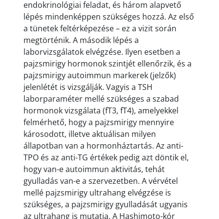
endokrinológiai feladat, és három alapvető
lépés mindenképpen szükséges hozzá. Az első
a tünetek feltérképezése – ez a vizit során
megtörténik. A második lépés a
laborvizsgálatok elvégzése. Ilyen esetben a
pajzsmirigy hormonok szintjét ellenőrzik, és a
pajzsmirigy autoimmun markerek (jelzők)
jelenlétét is vizsgálják. Vagyis a TSH
laborparaméter mellé szükséges a szabad
hormonok vizsgálata (fT3, fT4), amelyekkel
felmérhető, hogy a pajzsmirigy mennyire
károsodott, illetve aktuálisan milyen
állapotban van a hormonháztartás. Az anti-
TPO és az anti-TG értékek pedig azt döntik el,
hogy van-e autoimmun aktivitás, tehát
gyulladás van-e a szervezetben. A vérvétel
mellé pajzsmirigy ultrahang elvégzése is
szükséges, a pajzsmirigy gyulladását ugyanis
az ultrahang is mutatja. A Hashimoto-kór