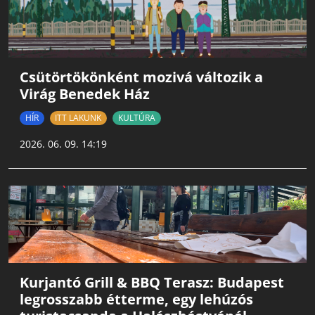
Csütörtökönként mozivá változik a
Virág Benedek Ház
HÍR
ITT LAKUNK
KULTÚRA
2026. 06. 09. 14:19
Kurjantó Grill & BBQ Terasz: Budapest
legrosszabb étterme, egy lehúzós