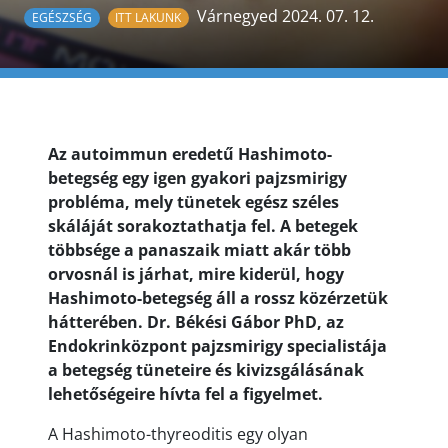
Várnegyed 2024. 07. 12.
EGÉSZSÉG
ITT LAKUNK
Az autoimmun eredetű Hashimoto-
betegség egy igen gyakori pajzsmirigy
probléma, mely tünetek egész széles
skáláját sorakoztathatja fel. A betegek
többsége a panaszaik miatt akár több
orvosnál is járhat, mire kiderül, hogy
Hashimoto-betegség áll a rossz közérzetük
hátterében. Dr. Békési Gábor PhD, az
Endokrinközpont pajzsmirigy specialistája
a betegség tüneteire és kivizsgálásának
lehetőségeire hívta fel a figyelmet.
A Hashimoto-thyreoditis egy olyan