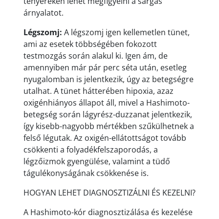
tenyereken lehet megfigyelni a sárgás
árnyalatot.
Légszomj:
A légszomj igen kellemetlen tünet,
ami az esetek többségében fokozott
testmozgás során alakul ki. Igen ám, de
amennyiben már pár perc séta után, esetleg
nyugalomban is jelentkezik, úgy az betegségre
utalhat. A tünet hátterében hipoxia, azaz
oxigénhiányos állapot áll, mivel a Hashimoto-
betegség során lágyrész-duzzanat jelentkezik,
így kisebb-nagyobb mértékben szűkülhetnek a
felső légutak. Az oxigén-ellátottságot tovább
csökkenti a folyadékfelszaporodás, a
légzőizmok gyengülése, valamint a tüdő
tágulékonyságának csökkenése is.
HOGYAN LEHET DIAGNOSZTIZÁLNI ÉS KEZELNI?
A Hashimoto-kór diagnosztizálása és kezelése