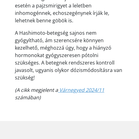
esetén a pajzsmirigyet a leletben
inhomogénnek, echoszegénynek írják le,
lehetnek benne göbök is.
A Hashimoto-betegség sajnos nem
gyógyítható, ám szerencsére könnyen
kezelhető, méghozzá úgy, hogy a hiányzó
hormonokat gyógyszeresen pótolni
szükséges. A betegnek rendszeres kontroll
javasolt, ugyanis olykor dózismódosításra van
szükség!
(A cikk megjelent a
Várnegyed 2024/11
számában)