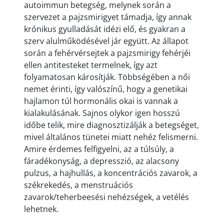
autoimmun betegség, melynek során a
szervezet a pajzsmirigyet támadja, így annak
krónikus gyulladását idézi elő, és gyakran a
szerv alulműködésével jár együtt. Az állapot
során a fehérvérsejtek a pajzsmirigy fehérjéi
ellen antitesteket termelnek, így azt
folyamatosan károsítják. Többségében a női
nemet érinti, így valószínű, hogy a genetikai
hajlamon túl hormonális okai is vannak a
kialakulásának. Sajnos olykor igen hosszú
időbe telik, mire diagnosztizálják a betegséget,
mivel általános tünetei miatt nehéz felismerni.
Amire érdemes felfigyelni, az a túlsúly, a
fáradékonyság, a depresszió, az alacsony
pulzus, a hajhullás, a koncentrációs zavarok, a
székrekedés, a menstruációs
zavarok/teherbeesési nehézségek, a vetélés
lehetnek.