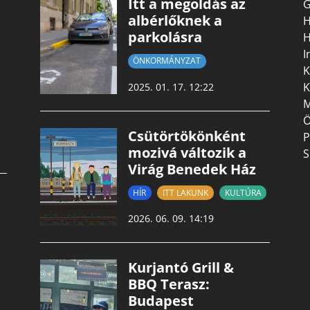
Itt a megoldás az
G
albérlőknek a
H
parkolásra
H
I
ÖNKORMÁNYZAT
K
K
2025. 01. 17. 12:22
M
Ö
Csütörtökönként
P
mozivá változik a
S
Virág Benedek Ház
HÍR
ITT LAKUNK
KULTÚRA
2026. 06. 09. 14:19
Kurjantó Grill &
BBQ Terasz:
Budapest