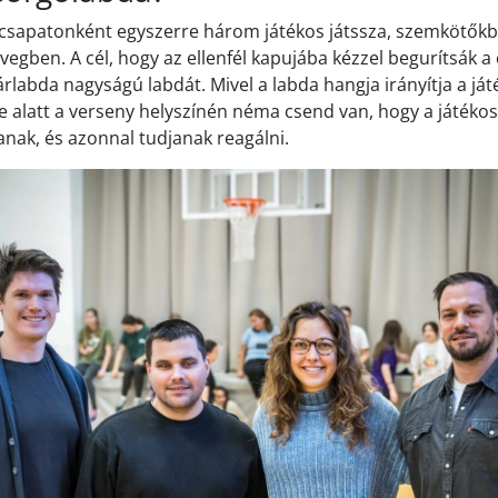
csapatonként egyszerre három játékos játssza, szemkötőkb
ben. A cél, hogy az ellenfél kapujába kézzel begurítsák a
rlabda nagyságú labdát. Mivel a labda hangja irányítja a ját
e alatt a verseny helyszínén néma csend van, hogy a játéko
nak, és azonnal tudjanak reagálni.