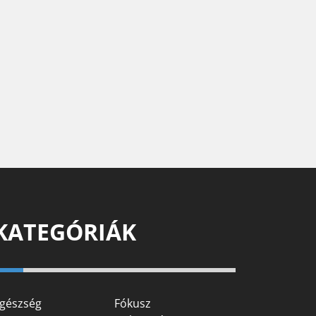
KATEGÓRIÁK
gészség
Fókusz