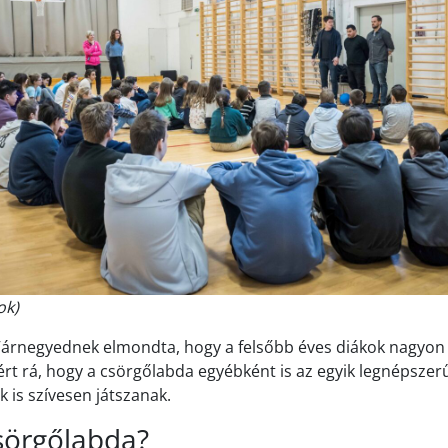
ok)
Várnegyednek elmondta, hogy a felsőbb éves diákok nagyon 
itért rá, hogy a csörgőlabda egyébként is az egyik legnépsze
 is szívesen játszanak.
csörgőlabda?