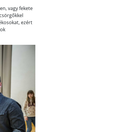
en, vagy fekete
 csörgőkkel
ékosokat, ezért
sok