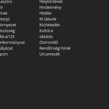
asztro
Helytörténet
ír
Hirdetmény
írek
Hitélet
nterjú
Itt lakunk
örnyezet
Közlekedés
özösség
Kultúra
árai125
oktatás
nkormányzat
Ostrom80
ályázat
Rendőrségi hírek
port
Utcamesék