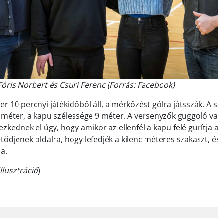
Fóris Norbert és Csuri Ferenc (Forrás: Facebook)
r 10 percnyi játékidőből áll, a mérkőzést gólra játsszák. A 
 méter, a kapu szélessége 9 méter. A versenyzők guggoló va
zkednek el úgy, hogy amikor az ellenfél a kapu felé gurítja 
tődjenek oldalra, hogy lefedjék a kilenc méteres szakaszt, é
a.
llusztráció
)