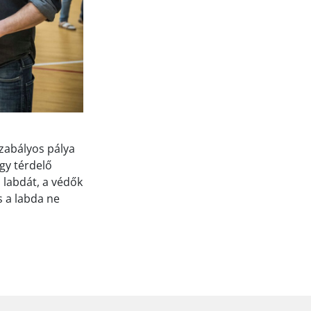
szabályos pálya
gy térdelő
a labdát, a védők
s a labda ne