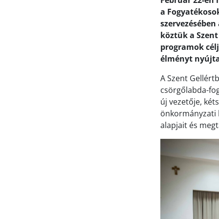
Február 22-én 
a Fogyatékosok
szervezésében 
köztük a Szent
programok célj
élményt nyújta
A Szent Gellért
csörgőlabda-fog
új vezetője, ké
önkormányzati k
alapjait és megt