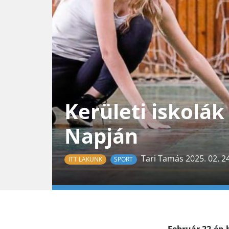
Kerületi iskolák
Napján
Tari Tamás 2025. 02. 24
ITT LAKUNK
SPORT