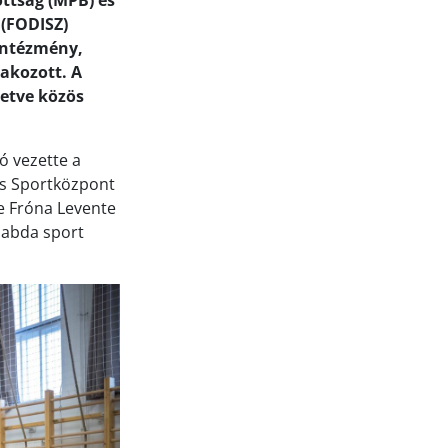
ttság (MPB) és
 (FODISZ)
intézmény,
lakozott. A
letve közös
ó vezette a
és Sportközpont
ve Fróna Levente
labda sport