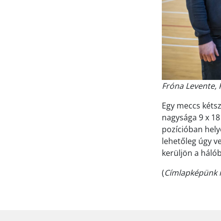
Fróna Levente, 
Egy meccs kétsze
nagysága 9 x 18
pozícióban helye
lehetőleg úgy ve
kerüljön a hálób
(
Címlapképünk i