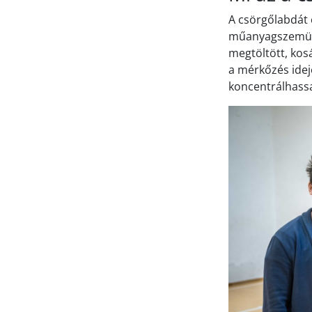
A csörgőlabdát 
műanyagszemüveg
megtöltött, kosá
a mérkőzés idej
koncentrálhassa