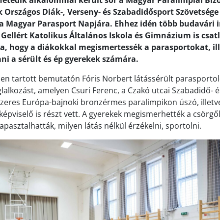
hetedik alkalommal került sor a Magyar Paralimpiai Bizo
 Országos Diák-, Verseny- és Szabadidősport Szövetsége
a Magyar Parasport Napjára. Ehhez idén több budavári 
 Gellért Katolikus Általános Iskola és Gimnázium is csat
a, hogy a diákokkal megismertessék a parasportokat, il
ni a sérült és ép gyerekek számára.
ben tartott bemutatón Fóris Norbert látássérült parasportol
lalkozást, amelyen Csuri Ferenc, a Czakó utcai Szabadidő- 
tszeres Európa-bajnoki bronzérmes paralimpikon úszó, illet
épviselő is részt vett. A gyerekek megismerhették a csörgő
apasztalhatták, milyen látás nélkül érzékelni, sportolni.