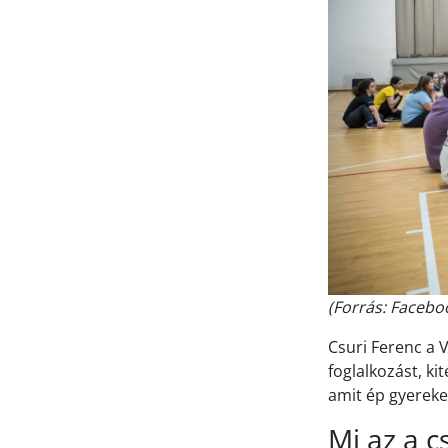
(Forrás: Facebo
Csuri Ferenc a 
foglalkozást, k
amit ép gyerekek
Mi az a 