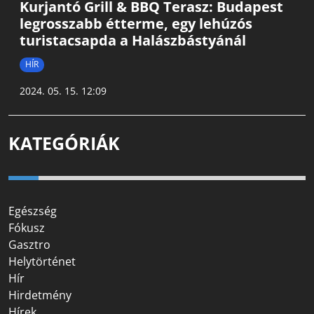
Kurjantó Grill & BBQ Terasz: Budapest
legrosszabb étterme, egy lehúzós
turistacsapda a Halászbástyánál
HÍR
2024. 05. 15. 12:09
KATEGÓRIÁK
Egészség
Fókusz
Gasztro
Helytörténet
Hír
Hirdetmény
Hírek