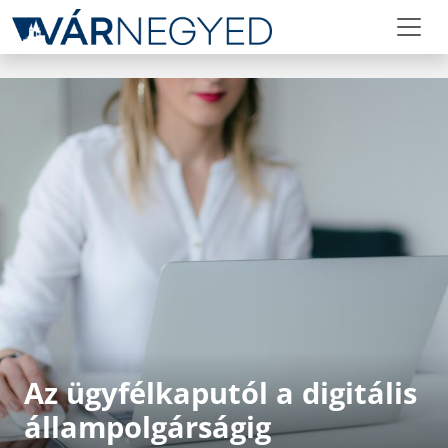
Az ügyfélkaputól a digitális
állampolgárságig