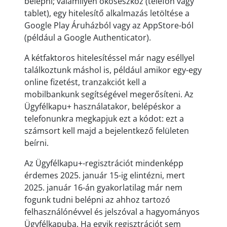
belépni; valamilyen okoseszköz (telefon vagy
tablet), egy hitelesítő alkalmazás letöltése a
Google Play Áruházból vagy az AppStore-ból
(például a Google Authenticator).
A kétfaktoros hitelesítéssel már nagy eséllyel
találkoztunk máshol is, például amikor egy-egy
online fizetést, tranzakciót kell a
mobilbankunk segítségével megerősíteni. Az
Ügyfélkapu+ használatakor, belépéskor a
telefonunkra megkapjuk ezt a kódot: ezt a
számsort kell majd a bejelentkező felületen
beírni.
Az Ügyfélkapu+-regisztrációt mindenképp
érdemes 2025. január 15-ig elintézni, mert
2025. január 16-án gyakorlatilag már nem
fogunk tudni belépni az ahhoz tartozó
felhasználónévvel és jelszóval a hagyományos
Ügyfélkapuba. Ha egyik regisztrációt sem