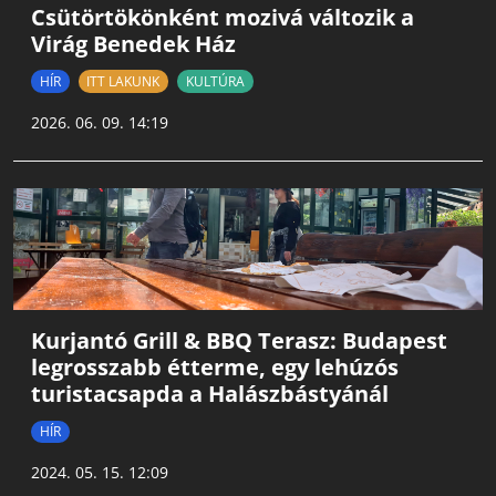
Csütörtökönként mozivá változik a
Virág Benedek Ház
HÍR
ITT LAKUNK
KULTÚRA
2026. 06. 09. 14:19
Kurjantó Grill & BBQ Terasz: Budapest
legrosszabb étterme, egy lehúzós
turistacsapda a Halászbástyánál
HÍR
2024. 05. 15. 12:09