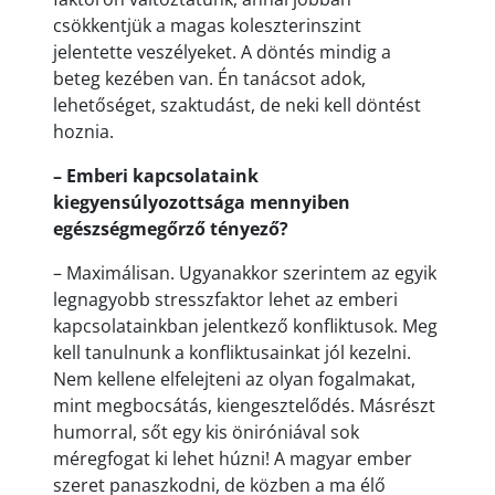
csökkentjük a magas koleszterinszint
jelentette veszélyeket. A döntés mindig a
beteg kezében van. Én tanácsot adok,
lehetőséget, szaktudást, de neki kell döntést
hoznia.
– Emberi kapcsolataink
kiegyensúlyozottsága mennyiben
egészségmegőrző tényező?
– Maximálisan. Ugyanakkor szerintem az egyik
legnagyobb stresszfaktor lehet az emberi
kapcsolatainkban jelentkező konfliktusok. Meg
kell tanulnunk a konfliktusainkat jól kezelni.
Nem kellene elfelejteni az olyan fogalmakat,
mint megbocsátás, kiengesztelődés. Másrészt
humorral, sőt egy kis öniróniával sok
méregfogat ki lehet húzni! A magyar ember
szeret panaszkodni, de közben a ma élő