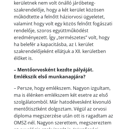
kerületnek nem volt önálló járóbeteg-
szakrendelője, hogy a két kerület közösen
működtette a felnőtt háziorvosi ügyeletet,
valamint hogy volt egy közös felnőtt fogászati
rendelője, szoros együttműködést
eredményezett. Így „természetes” volt, hogy
ha belefér a kapacitásba, az I. kerület
szakrendelőjeként ellátjuk a XII. kerületben
élőket is.
– Mentőorvosként kezdte pályáját.
Emlékszik első munkanapjára?
– Persze, hogy emlékszem. Nagyon izgultam,
ma is élénken emlékszem két esetre az első
szolgálatomból. Már hatodévesként kivonuló
mentőtisztként dolgoztam. Végül az orvosi
diploma megszerzése után ott is ragadtam az
OMSZ-nél. Nagyon szerettem, megszereztem