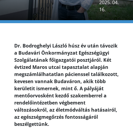
2025. 04.
16.
Dr. Bodroghelyi László húsz év után távozik
a Budavári Önkormányzat Egészségügyi
Szolgálatának főigazgatói posztjáról. Két
évtized Maros utcai tapasztalat alapján
megszámlálhatatlan pácienssel találkozott,
kevesen vannak Budaváron, akik több
kerületit ismernek, mint ő. A pályáját
mentőorvosként kezdő szakemberrel a
rendelőintézetben végbement
változásokról, az életmódváltás hatásairól,
az egészségmegőrzés fontosságáról
beszélgettünk.