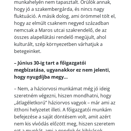
munkahelyén nem tapasztalt. Örülök annak,
hogy jó a szakembergárda, és nincs nagy
fluktuáció. A másik dolog, ami örömmel tölt el,
hogy az elmúlt csaknem negyed században
nemcsak a Maros utcai szakrendelő, de az
összes alapellátási rendelő megújult, ahol
kulturált, szép környezetben várhatjuk a
betegeinket.
– Június 30-ig tart a főigazgatói
megbízatása, ugyanakkor ez nem jelenti,
hogy nyugdíjba megy…
– Nem, a háziorvosi munkámat még jó ideig
szeretném végezni, hiszen mondhatni, hogy
„átlagéletkorú” háziorvos vagyok – már ami az
itthoni helyzetet illeti. A főigazgatói munkám
befejezése a saját döntésem volt, amit azért
nem kis vívódás előzött meg, hiszen szeretem
ezt a munkát, ami a gondok és kihívások