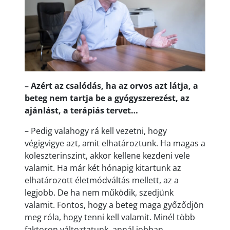
– Azért az csalódás, ha az orvos azt látja, a
beteg nem tartja be a gyógyszerezést, az
ajánlást, a terápiás tervet…
– Pedig valahogy rá kell vezetni, hogy
végigvigye azt, amit elhatároztunk. Ha magas a
koleszterinszint, akkor kellene kezdeni vele
valamit. Ha már két hónapig kitartunk az
elhatározott életmódváltás mellett, az a
legjobb. De ha nem működik, szedjünk
valamit. Fontos, hogy a beteg maga győződjön
meg róla, hogy tenni kell valamit. Minél több
faktoron változtatunk, annál jobban