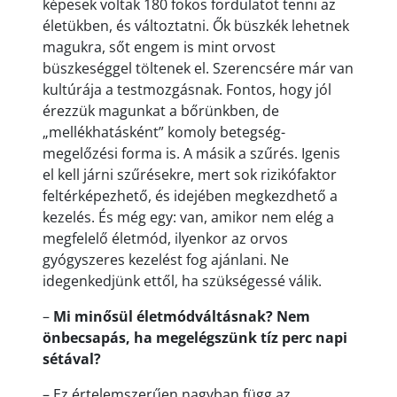
képesek voltak 180 fokos fordulatot tenni az
életükben, és változtatni. Ők büszkék lehetnek
magukra, sőt engem is mint orvost
büszkeséggel töltenek el. Szerencsére már van
kultúrája a testmozgásnak. Fontos, hogy jól
érezzük magunkat a bőrünkben, de
„mellékhatásként” komoly betegség-
megelőzési forma is. A másik a szűrés. Igenis
el kell járni szűrésekre, mert sok rizikófaktor
feltérképezhető, és idejében megkezdhető a
kezelés. És még egy: van, amikor nem elég a
megfelelő életmód, ilyenkor az orvos
gyógyszeres kezelést fog ajánlani. Ne
idegenkedjünk ettől, ha szükségessé válik.
–
Mi minősül életmódváltásnak? Nem
önbecsapás, ha megelégszünk tíz perc napi
sétával?
– Ez értelemszerűen nagyban függ az