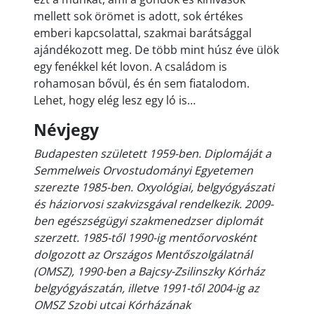
mellett sok örömet is adott, sok értékes
emberi kapcsolattal, szakmai barátsággal
ajándékozott meg. De több mint húsz éve ülök
egy fenékkel két lovon. A családom is
rohamosan bővül, és én sem fiatalodom.
Lehet, hogy elég lesz egy ló is…
Névjegy
Budapesten született 1959-ben. Diplomáját a
Semmelweis Orvostudományi Egyetemen
szerezte 1985-ben. Oxyológiai, belgyógyászati
és háziorvosi szakvizsgával rendelkezik. 2009-
ben egészségügyi szakmenedzser diplomát
szerzett. 1985-től 1990-ig mentőorvosként
dolgozott az Országos Mentőszolgálatnál
(OMSZ), 1990-ben a Bajcsy-Zsilinszky Kórház
belgyógyászatán, illetve 1991-től 2004-ig az
OMSZ Szobi utcai Kórházának