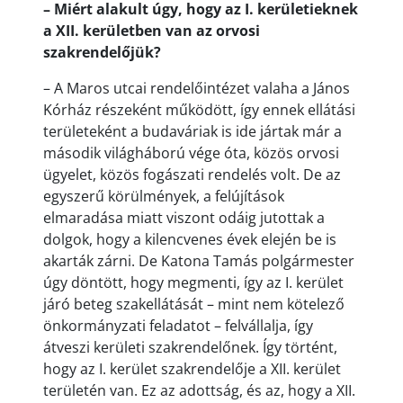
– Miért alakult úgy, hogy az I. kerületieknek
a XII. kerületben van az orvosi
szakrendelőjük?
– A Maros utcai rendelőintézet valaha a János
Kórház részeként működött, így ennek ellátási
területeként a budaváriak is ide jártak már a
második világháború vége óta, közös orvosi
ügyelet, közös fogászati rendelés volt. De az
egyszerű körülmények, a felújítások
elmaradása miatt viszont odáig jutottak a
dolgok, hogy a kilencvenes évek elején be is
akarták zárni. De Katona Tamás polgármester
úgy döntött, hogy megmenti, így az I. kerület
járó beteg szakellátását – mint nem kötelező
önkormányzati feladatot – felvállalja, így
átveszi kerületi szakrendelőnek. Így történt,
hogy az I. kerület szakrendelője a XII. kerület
területén van. Ez az adottság, és az, hogy a XII.