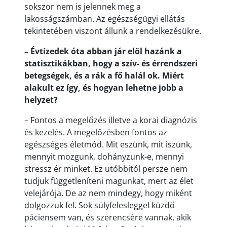
sokszor nem is jelennek meg a
lakosságszámban. Az egészségügyi ellátás
tekintetében viszont állunk a rendelkezésükre.
– Évtizedek óta abban jár elöl hazánk a
statisztikákban, hogy a szív- és érrendszeri
betegségek, és a rák a fő halál ok. Miért
alakult ez így, és hogyan lehetne jobb a
helyzet?
– Fontos a megelőzés illetve a korai diagnózis
és kezelés. A megelőzésben fontos az
egészséges életmód. Mit eszünk, mit iszunk,
mennyit mozgunk, dohányzunk-e, mennyi
stressz ér minket. Ez utóbbitól persze nem
tudjuk függetleníteni magunkat, mert az élet
velejárója. De az nem mindegy, hogy miként
dolgozzuk fel. Sok súlyfelesleggel küzdő
páciensem van, és szerencsére vannak, akik