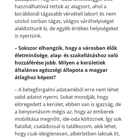
használhatóvá tettük az alagsort, ahol a
korábbinál tágasabb vérvételi labort és nem
utolsó sorban tágas, világos váróhelyiséget
alakítottunk ki, de egyéb értékes helyiségeket
is nyertünk.
– Sokszor elhangzik, hogy a városban élők
életminősége, alap- és szakellátáshoz való
hozzáférése jobb. Milyen a kerületiek
általános egészségi állapota a magyar
átlaghoz képest?
– A betegforgalmi adatainkból erre nem lehet
valid adatot nyerni. Sokat mondják, hogy
elöregedett a kerület, ebben van is igazság, de
a benyomásom mégis az, hogy az emberek
mobilitása megnőtt, ide-oda költöznek. Így sok
fiatallal, családossal is találkozom, akik lehet,
hogy csak ideiglenesen, albérletben laknak itt,