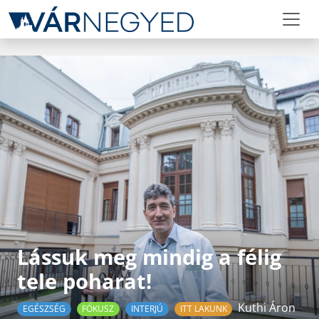
Lássuk meg mindig a félig
tele poharat!
Kuthi Áron
EGÉSZSÉG
FÓKUSZ
INTERJÚ
ITT LAKUNK