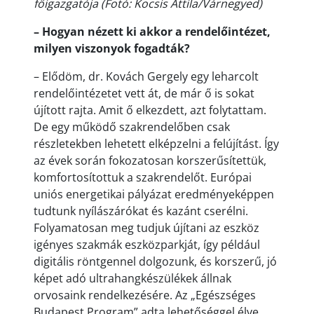
főigazgatója (Fotó: Kocsis Attila/Várnegyed)
– Hogyan nézett ki akkor a rendelőintézet,
milyen viszonyok fogadták?
– Elődöm, dr. Kovách Gergely egy leharcolt
rendelőintézetet vett át, de már ő is sokat
újított rajta. Amit ő elkezdett, azt folytattam.
De egy működő szakrendelőben csak
részletekben lehetett elképzelni a felújítást. Így
az évek során fokozatosan korszerűsítettük,
komfortosítottuk a szakrendelőt. Európai
uniós energetikai pályázat eredményeképpen
tudtunk nyílászárókat és kazánt cserélni.
Folyamatosan meg tudjuk újítani az eszköz
igényes szakmák eszközparkját, így például
digitális röntgennel dolgozunk, és korszerű, jó
képet adó ultrahangkészülékek állnak
orvosaink rendelkezésére. Az „Egészséges
Budapest Program” adta lehetőséggel élve