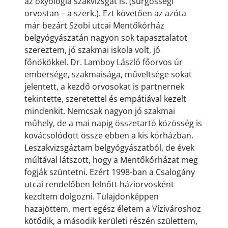
az oxyológia szakvizsgát is. (sürgősségi
orvostan – a szerk.). Ezt követően az azóta
már bezárt Szobi utcai Mentőkórház
belgyógyászatán nagyon sok tapasztalatot
szereztem, jó szakmai iskola volt, jó
főnökökkel. Dr. Lamboy László főorvos úr
embersége, szakmaisága, műveltsége sokat
jelentett, a kezdő orvosokat is partnernek
tekintette, szeretettel és empátiával kezelt
mindenkit. Nemcsak nagyon jó szakmai
műhely, de a mai napig összetartó közösség is
kovácsolódott össze ebben a kis kórházban.
Leszakvizsgáztam belgyógyászatból, de évek
múltával látszott, hogy a Mentőkórházat meg
fogják szüntetni. Ezért 1998-ban a Csalogány
utcai rendelőben felnőtt háziorvosként
kezdtem dolgozni. Tulajdonképpen
hazajöttem, mert egész életem a Vízivároshoz
kötődik, a második kerületi részén születtem,