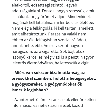
életkortól, edzettségi szinttől, egyéb
adottságainktól. Fontos, hogy szeressük, amit
csinálunk, hogy örömet adjon. Mindenkinek
magának kell kitalálnia, mi fér bele az életébe.
Nem elég a fellángolás, ki kell tartani amellett,
amit elhatároztunk. Persze ha valaki nem
ebben az életfelfogásban szocializálódott,
annak nehezebb. Amire viszont nagyon
haragszom, az a cigaretta. Sok bajt okoz,
iszonyú káros, és még viszi is a pénzt. Nagyon
jelentős életmódváltás, ha letesszük a cigit.
– Miért van sokszor bizalmatlanság az
orvosokkal szemben, holott a betegségeket,
a gyógyszereket, a gyógymódokat ők
ismerik legjobban?
– Az internetről ömlik ránk a sok ellenőrizetlen
információ, és nehéz szűrni ezek között.