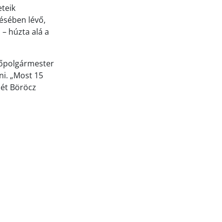
eteik
ésében lévő,
 – húzta alá a
 főpolgármester
ni. „Most 15
sét Böröcz