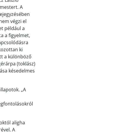
cz László
mestert. A
bejegyzésében
 nem végzi el
et például a
a a figyelmet,
kapcsolódásra
kozottan ki
ett a különböző
érárpa (toklász)
zása késedelmes
llapotok. „A
egfontolásokról
októl aligha
ével. A