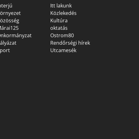
nterjú
Itt lakunk
örnyezet
Közlekedés
özösség
Kultúra
árai125
oktatás
nkormányzat
Ostrom80
ályázat
Rendőrségi hírek
port
Utcamesék