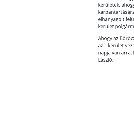
kerületek, ahogy
karbantartására
elhanyagolt felü
kerület polgárm
Ahogy az Böröcz
az I. kerület v
napja van arra,
László.