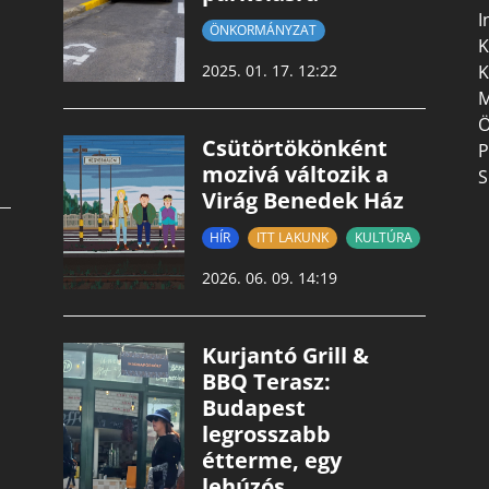
I
ÖNKORMÁNYZAT
K
K
2025. 01. 17. 12:22
M
Ö
Csütörtökönként
P
mozivá változik a
S
Virág Benedek Ház
HÍR
ITT LAKUNK
KULTÚRA
2026. 06. 09. 14:19
Kurjantó Grill &
BBQ Terasz:
Budapest
legrosszabb
étterme, egy
lehúzós