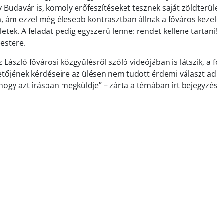
 Budavár is, komoly erőfeszítéseket tesznek saját zöldterül
, ám ezzel még élesebb kontrasztban állnak a főváros kezel
letek. A feladat pedig egyszerű lenne: rendet kellene tartani!
estere.
 László fővárosi közgyűlésről szóló videójában is látszik, a
ezetőjének kérdéseire az ülésen nem tudott érdemi választ ad
 hogy azt írásban megküldje” – zárta a témában írt bejegyzé