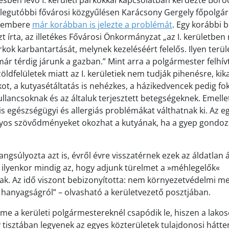
lésben lévő I. kerületi parkokkal kapcsolatban kérdezte Börö
legutóbbi fővárosi közgyűlésen Karácsony Gergely főpolgár
ő embere
már korábban is jelezte a problémát
. Egy korábbi 
t írta, az illetékes Fővárosi Önkormányzat „az I. kerületben
ok karbantartását, melynek kezeléséért felelős. Ilyen terül
ár térdig járunk a gazban.” Mint arra a polgármester felhívt
öldfelületek miatt az I. kerületiek nem tudják pihenésre, ki
ot, a kutyasétáltatás is nehézkes, a házikedvencek pedig fo
ullancsoknak és az általuk terjesztett betegségeknek. Emell
 egészségügyi és allergiás problémákat válthatnak ki. Az eg
úlyos szövődményeket okozhat a kutyának, ha a gyep gondo
ngsúlyozta azt is, évről évre visszatérnek ezek az áldatlan á
 ilyenkor mindig az, hogy adjunk türelmet a »méhlegelők«
k. Az idő viszont bebizonyította: nem környezetvédelmi m
hanyagságról” – olvasható a kerületvezető posztjában.
me a kerületi polgármestereknél csapódik le, hiszen a lakos
 tisztában legyenek az egyes közterületek tulajdonosi hátter