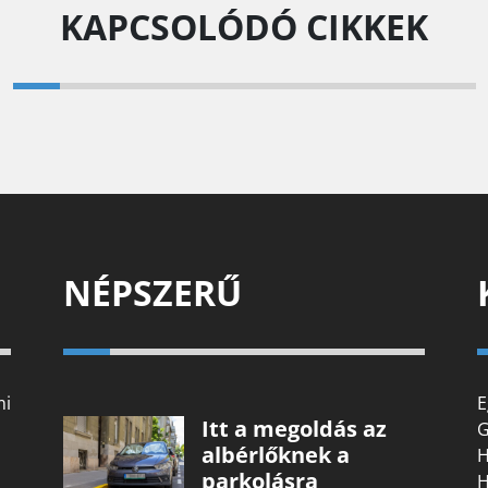
KAPCSOLÓDÓ CIKKEK
NÉPSZERŰ
mi
E
Itt a megoldás az
G
albérlőknek a
H
parkolásra
H