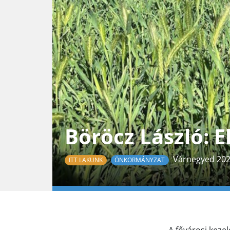
Böröcz László: E
Várnegyed 2025
ITT LAKUNK
ÖNKORMÁNYZAT