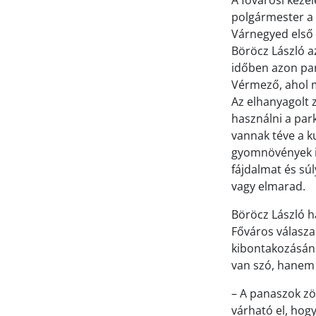
A fővárosi keze
polgármester a 
Várnegyed els
Böröcz László az
időben azon park
Vérmező, ahol m
Az elhanyagolt z
használni a park
vannak téve a k
gyomnövények is
fájdalmat és s
vagy elmarad.
Böröcz László ha
Főváros válasza
kibontakozásána
van szó, hanem 
– A panaszok zö
várható el, hogy