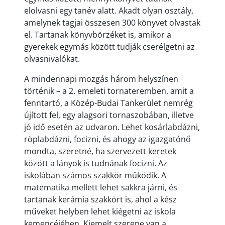
elolvasni egy tanév alatt. Akadt olyan osztály,
amelynek tagjai összesen 300 könyvet olvastak
el. Tartanak könyvbörzéket is, amikor a
gyerekek egymás között tudják cserélgetni az
olvasnivalókat.
A mindennapi mozgás három helyszínen
történik – a 2. emeleti tornateremben, amit a
fenntartó, a Közép-Budai Tankerület nemrég
újított fel, egy alagsori tornaszobában, illetve
jó idő esetén az udvaron. Lehet kosárlabdázni,
röplabdázni, focizni, és ahogy az igazgatónő
mondta, szeretné, ha szervezett keretek
között a lányok is tudnának focizni. Az
iskolában számos szakkör működik. A
matematika mellett lehet sakkra járni, és
tartanak kerámia szakkört is, ahol a kész
műveket helyben lehet kiégetni az iskola
kemencéjében. Kiemelt szerepe van a