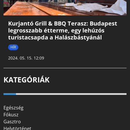
Kurjantó Grill & BBQ Terasz: Budapest
legrosszabb étterme, egy lehúzós
turistacsapda a Halászbástyánál
HÍR
2024. 05. 15. 12:09
KATEGÓRIÁK
Egészség
Fókusz
Gasztro
Helytörténet