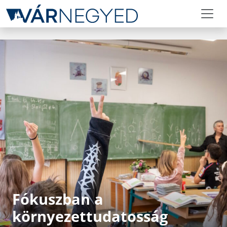
Fókuszban a
környezettudatosság