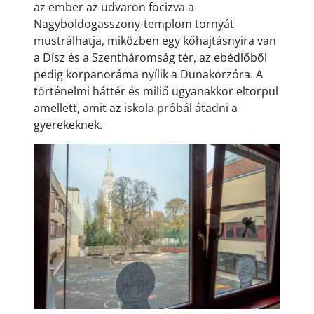
az ember az udvaron focizva a
Nagyboldogasszony-templom tornyát
mustrálhatja, miközben egy kőhajtásnyira van
a Dísz és a Szentháromság tér, az ebédlőből
pedig körpanoráma nyílik a Dunakorzóra. A
történelmi háttér és miliő ugyanakkor eltörpül
amellett, amit az iskola próbál átadni a
gyerekeknek.