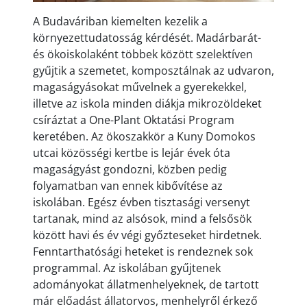
A Budaváriban kiemelten kezelik a
környezettudatosság kérdését. Madárbarát-
és ökoiskolaként többek között szelektíven
gyűjtik a szemetet, komposztálnak az udvaron,
magaságyásokat művelnek a gyerekekkel,
illetve az iskola minden diákja mikrozöldeket
csíráztat a One-Plant Oktatási Program
keretében. Az ökoszakkör a Kuny Domokos
utcai közösségi kertbe is lejár évek óta
magaságyást gondozni, közben pedig
folyamatban van ennek kibővítése az
iskolában. Egész évben tisztasági versenyt
tartanak, mind az alsósok, mind a felsősök
között havi és év végi győzteseket hirdetnek.
Fenntarthatósági heteket is rendeznek sok
programmal. Az iskolában gyűjtenek
adományokat állatmenhelyeknek, de tartott
már előadást állatorvos, menhelyről érkező