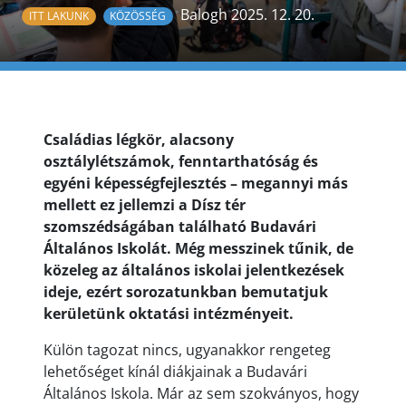
Balogh 2025. 12. 20.
ITT LAKUNK
KÖZÖSSÉG
Családias légkör, alacsony
osztálylétszámok, fenntarthatóság és
egyéni képességfejlesztés – megannyi más
mellett ez jellemzi a Dísz tér
szomszédságában található Budavári
Általános Iskolát. Még messzinek tűnik, de
közeleg az általános iskolai jelentkezések
ideje, ezért sorozatunkban bemutatjuk
kerületünk oktatási intézményeit.
Külön tagozat nincs, ugyanakkor rengeteg
lehetőséget kínál diákjainak a Budavári
Általános Iskola. Már az sem szokványos, hogy