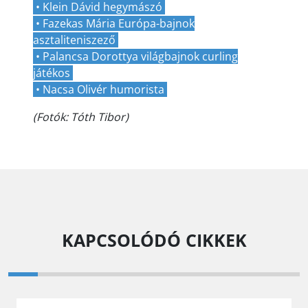
• Klein Dávid hegymászó
• Fazekas Mária Európa-bajnok
asztaliteniszező
• Palancsa Dorottya világbajnok curling
játékos
• Nacsa Olivér humorista
(Fotók: Tóth Tibor)
KAPCSOLÓDÓ CIKKEK