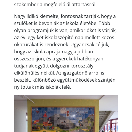
szakember a megfelelő állattartásról.
Nagy Ildikó kiemelte, fontosnak tartják, hogy a
szülőket is bevonják az iskola életébe. Több
olyan programjuk is van, amikor őket is várják,
az évi egy-két iskolaszépítő nap mellett közös
ökotúrákat is rendeznek. Ugyancsak céljuk,
hogy az iskola apraja-nagyja jobban
összeszokjon, és a gyerekek hatékonyan
tudjanak együtt dolgozni korosztályi
elkülönülés nélkül. Az igazgatónő arról is
beszélt, különböző együttműködések szintjén
nyitottak más iskolák felé.