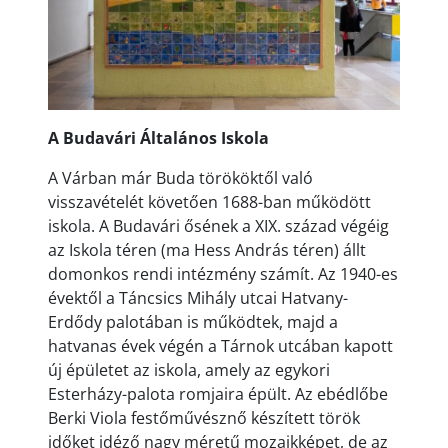
A Budavári Általános Iskola
A Várban már Buda törököktől való
visszavételét követően 1688-ban működött
iskola. A Budavári ősének a XIX. század végéig
az Iskola téren (ma Hess András téren) állt
domonkos rendi intézmény számít. Az 1940-es
évektől a Táncsics Mihály utcai Hatvany-
Erdődy palotában is működtek, majd a
hatvanas évek végén a Tárnok utcában kapott
új épületet az iskola, amely az egykori
Esterházy-palota romjaira épült. Az ebédlőbe
Berki Viola festőművésznő készített török
időket idéző nagy méretű mozaikképet, de az