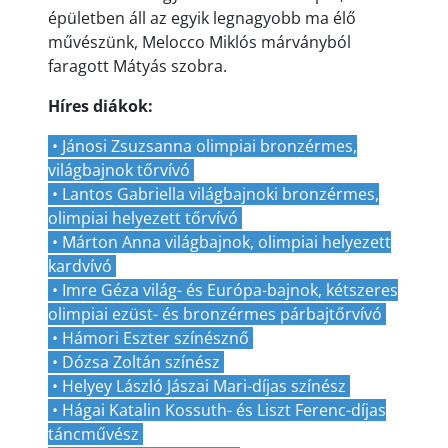
épületben áll az egyik legnagyobb ma élő
művészünk, Melocco Miklós márványból
faragott Mátyás szobra.
Híres diákok:
• Jánosi Zsuzsanna olimpiai bronzérmes,
világbajnok tőrvívó
• Lantos Gabriella világbajnoki bronzérmes,
olimpiai helyezett tőrvívó
• Márton Anna világbajnok, olimpiai helyezett
kardvívó
• Imre Géza világ- és Európa-bajnok, kétszeres
olimpiai ezüst- és bronzérmes párbajtőrvívó
• Hámori Eszter színésznő
• Dózsa Zoltán színész
• Helyey László Jászai Mari-díjas színész
• Hágai Katalin Kossuth- és Liszt Ferenc-díjas
táncművész