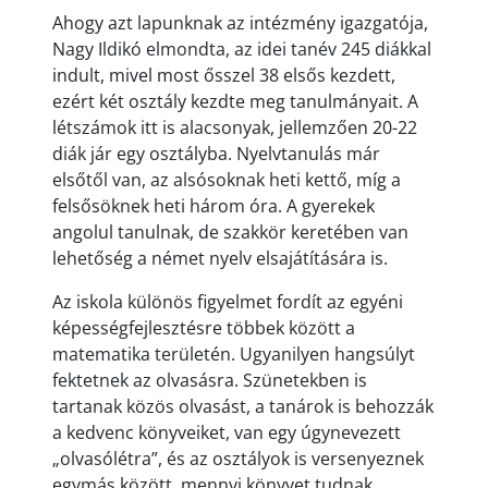
Ahogy azt lapunknak az intézmény igazgatója,
Nagy Ildikó elmondta, az idei tanév 245 diákkal
indult, mivel most ősszel 38 elsős kezdett,
ezért két osztály kezdte meg tanulmányait. A
létszámok itt is alacsonyak, jellemzően 20-22
diák jár egy osztályba. Nyelvtanulás már
elsőtől van, az alsósoknak heti kettő, míg a
felsősöknek heti három óra. A gyerekek
angolul tanulnak, de szakkör keretében van
lehetőség a német nyelv elsajátítására is.
Az iskola különös figyelmet fordít az egyéni
képességfejlesztésre többek között a
matematika területén. Ugyanilyen hangsúlyt
fektetnek az olvasásra. Szünetekben is
tartanak közös olvasást, a tanárok is behozzák
a kedvenc könyveiket, van egy úgynevezett
„olvasólétra”, és az osztályok is versenyeznek
egymás között, mennyi könyvet tudnak