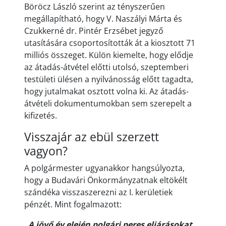
Böröcz László szerint az tényszerűen
megállapítható, hogy V. Naszályi Márta és
Czukkerné dr. Pintér Erzsébet jegyző
utasítására csoportosították át a kiosztott 71
milliós összeget. Külön kiemelte, hogy elődje
az átadás-átvétel előtti utolsó, szeptemberi
testületi ülésen a nyilvánosság előtt tagadta,
hogy jutalmakat osztott volna ki. Az átadás-
átvételi dokumentumokban sem szerepelt a
kifizetés.
Visszajár az ebül szerzett
vagyon?
A polgármester ugyanakkor hangsúlyozta,
hogy a Budavári Önkormányzatnak eltökélt
szándéka visszaszerezni az I. kerületiek
pénzét. Mint fogalmazott:
„A jövő év elején polgári peres eljárásokat