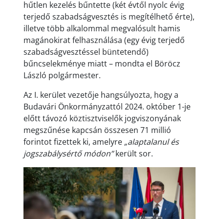
hűtlen kezelés bűntette (két évtől nyolc évig
terjedő szabadságvesztés is megítélhető érte),
illetve több alkalommal megvalósult hamis
magánokirat felhasználása (egy évig terjedő
szabadságvesztéssel büntetendő)
bűncselekménye miatt – mondta el Böröcz
László polgármester.
Az I. kerület vezetője hangsúlyozta, hogy a
Budavári Önkormányzattól 2024. október 1-je
előtt távozó köztisztviselők jogviszonyának
megszűnése kapcsán összesen 71 millió
forintot fizettek ki, amelyre
„alaptalanul és
jogszabálysértő módon”
került sor.