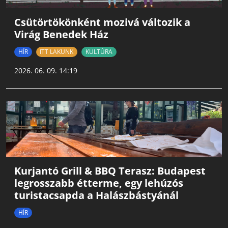
Csütörtökönként mozivá változik a
Virág Benedek Ház
HÍR
ITT LAKUNK
KULTÚRA
2026. 06. 09. 14:19
Kurjantó Grill & BBQ Terasz: Budapest
legrosszabb étterme, egy lehúzós
turistacsapda a Halászbástyánál
HÍR