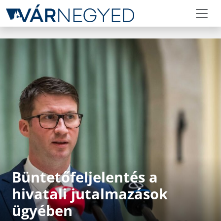
Büntetőfeljelentés a
hivatali jutalmazások
ügyében