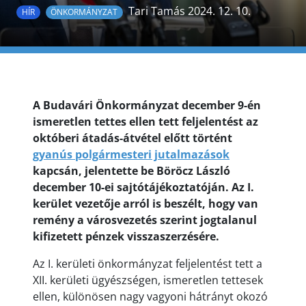
Tari Tamás 2024. 12. 10.
HÍR
ÖNKORMÁNYZAT
A Budavári Önkormányzat december 9-én
ismeretlen tettes ellen tett feljelentést az
októberi átadás-átvétel előtt történt
gyanús polgármesteri jutalmazások
kapcsán, jelentette be Böröcz László
december 10-ei sajtótájékoztatóján. Az I.
kerület vezetője arról is beszélt, hogy van
remény a városvezetés szerint jogtalanul
kifizetett pénzek visszaszerzésére.
Az I. kerületi önkormányzat feljelentést tett a
XII. kerületi ügyészségen, ismeretlen tettesek
ellen, különösen nagy vagyoni hátrányt okozó