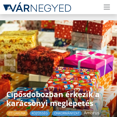
Cipősdobozban érkezik a
karácsonyi meglepetés
Ambrus
ITT LAKUNK
KÖZÖSSÉG
ÖNKORMÁNYZAT