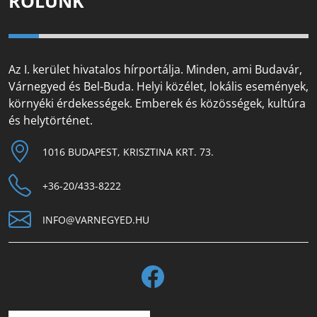
RÓLUNK
Az I. kerület hivatalos hírportálja. Minden, ami Budavár,
Várnegyed és Bel-Buda. Helyi közélet, lokális események,
környéki érdekességek. Emberek és közösségek, kultúra
és helytörténet.
1016 BUDAPEST, KRISZTINA KRT. 73.
+36-20/433-8222
INFO@VARNEGYED.HU