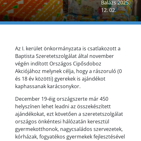
Balázs 2025.
12. 02.
Az I. kerület önkormányzata is csatlakozott a
Baptista Szeretetszolgálat által november
végén indított Országos Cipősdoboz
Akciójához melynek célja, hogy a rászoruló (0
és 18 év közötti) gyerekek is ajándékot
kaphassanak karácsonykor.
December 19-éig országszerte már 450
helyszínen lehet leadni az összekészített
ajándékokat, ezt követően a szeretetszolgálat
országos önkéntesi hálózatán keresztül
gyermekotthonok, nagycsaládos szervezetek,
kórházak, fogyatékos gyermekek fejlesztésével