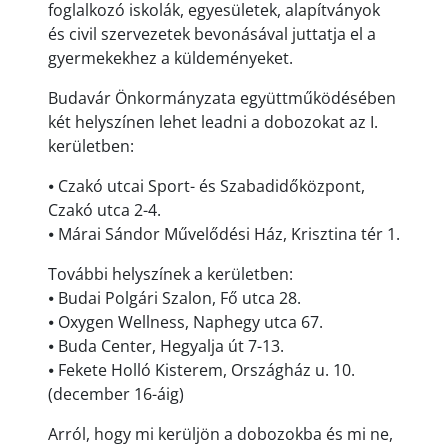
foglalkozó iskolák, egyesületek, alapítványok
és civil szervezetek bevonásával juttatja el a
gyermekekhez a küldeményeket.
Budavár Önkormányzata együttműködésében
két helyszínen lehet leadni a dobozokat az I.
kerületben:
⦁ Czakó utcai Sport- és Szabadidőközpont,
Czakó utca 2-4.
⦁ Márai Sándor Művelődési Ház, Krisztina tér 1.
További helyszínek a kerületben:
⦁ Budai Polgári Szalon, Fő utca 28.
⦁ Oxygen Wellness, Naphegy utca 67.
⦁ Buda Center, Hegyalja út 7-13.
⦁ Fekete Holló Kisterem, Országház u. 10.
(december 16-áig)
Arról, hogy mi kerüljön a dobozokba és mi ne,