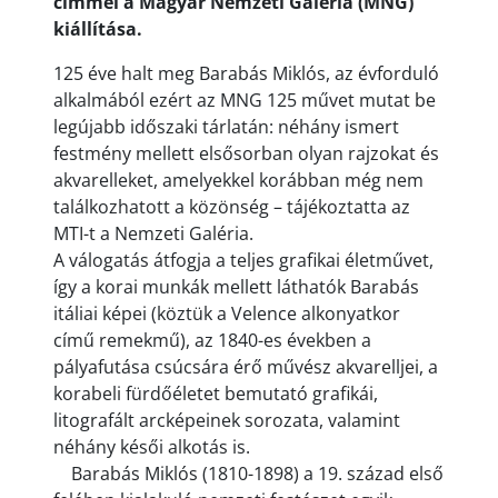
címmel a Magyar Nemzeti Galéria (MNG)
kiállítása.
125 éve halt meg Barabás Miklós, az évforduló
alkalmából ezért az MNG 125 művet mutat be
legújabb időszaki tárlatán: néhány ismert
festmény mellett elsősorban olyan rajzokat és
akvarelleket, amelyekkel korábban még nem
találkozhatott a közönség – tájékoztatta az
MTI-t a Nemzeti Galéria.
A válogatás átfogja a teljes grafikai életművet,
így a korai munkák mellett láthatók Barabás
itáliai képei (köztük a Velence alkonyatkor
című remekmű), az 1840-es években a
pályafutása csúcsára érő művész akvarelljei, a
korabeli fürdőéletet bemutató grafikái,
litografált arcképeinek sorozata, valamint
néhány késői alkotás is.
Barabás Miklós (1810-1898) a 19. század első