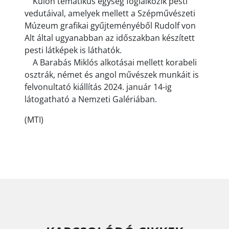
Külön tematikus egység foglalkozik pesti
vedutáival, amelyek mellett a Szépművészeti
Múzeum grafikai gyűjteményéből Rudolf von
Alt által ugyanabban az időszakban készített
pesti látképek is láthatók.
A Barabás Miklós alkotásai mellett korabeli
osztrák, német és angol művészek munkáit is
felvonultató kiállítás 2024. január 14-ig
látogatható a Nemzeti Galériában.
(MTI)