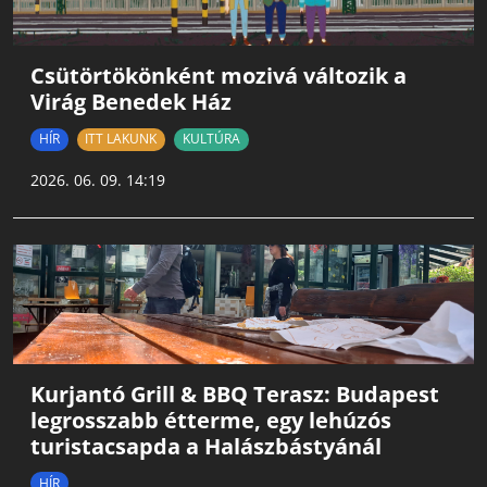
Csütörtökönként mozivá változik a
Virág Benedek Ház
HÍR
ITT LAKUNK
KULTÚRA
2026. 06. 09. 14:19
Kurjantó Grill & BBQ Terasz: Budapest
legrosszabb étterme, egy lehúzós
turistacsapda a Halászbástyánál
HÍR