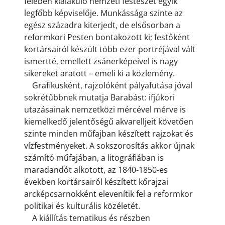
felében kialakuló nemzeti festészet egyik
legfőbb képviselője. Munkássága szinte az
egész századra kiterjedt, de elsősorban a
reformkori Pesten bontakozott ki; festőként
kortársairól készült több ezer portréjával vált
ismertté, emellett zsánerképeivel is nagy
sikereket aratott – emeli ki a közlemény.
Grafikusként, rajzolóként pályafutása jóval
sokrétűbbnek mutatja Barabást: ifjúkori
utazásainak nemzetközi mércével mérve is
kiemelkedő jelentőségű akvarelljeit követően
szinte minden műfajban készített rajzokat és
vízfestményeket. A sokszorosítás akkor újnak
számító műfajában, a litográfiában is
maradandót alkotott, az 1840-1850-es
években kortársairól készített kőrajzai
arcképcsarnokként elevenítik fel a reformkor
politikai és kulturális közéletét.
A kiállítás tematikus és részben