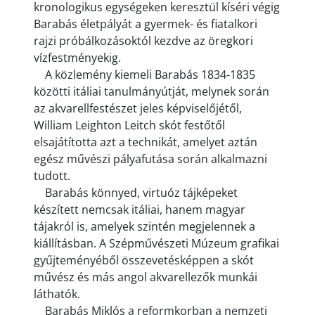
kronologikus egységeken keresztül kíséri végig
Barabás életpályát a gyermek- és fiatalkori
rajzi próbálkozásoktól kezdve az öregkori
vízfestményekig.
A közlemény kiemeli Barabás 1834-1835
közötti itáliai tanulmányútját, melynek során
az akvarellfestészet jeles képviselőjétől,
William Leighton Leitch skót festőtől
elsajátította azt a technikát, amelyet aztán
egész művészi pályafutása során alkalmazni
tudott.
Barabás könnyed, virtuóz tájképeket
készített nemcsak itáliai, hanem magyar
tájakról is, amelyek szintén megjelennek a
kiállításban. A Szépművészeti Múzeum grafikai
gyűjteményéből összevetésképpen a skót
művész és más angol akvarellezők munkái
láthatók.
Barabás Miklós a reformkorban a nemzeti