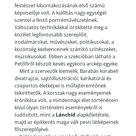
festészet kibontakozásának első számú
képviselője volt. A kiállítás nagy egységet
szentel a festő portréművészetének.
Változatos technikákkal örökítette meg a
közélet legfontosabb szereplőit,
irodalmárokat, művészeket, politikusokat, a
közönség kedvenceinek számító színészeket,
muzsikusokat. Ebben a szekcióban látható a
Petőfiről készült kevés egykorú arckép egyike.
Mint a szervezők kiemelik, Barabás korabeli
divatrajzai, sajtóillusztrációi, karikatúrái és
csoportos életképei is műfajteremtőnek
tekinthetők. A korszak nagy eseményeinek
krónikása volt, a mindennapi élet történésein
kívül olyan történelmi eseményekről is
tudósított, mint a
Lánchíd
alapkőletétele,
majd az építkezés maga vált pesti látképeinek
főszereplőjévé.