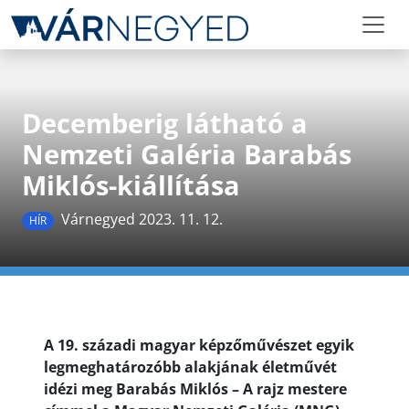
Decemberig látható a
Nemzeti Galéria Barabás
Miklós-kiállítása
Várnegyed 2023. 11. 12.
HÍR
A 19. századi magyar képzőművészet egyik
legmeghatározóbb alakjának életművét
idézi meg Barabás Miklós – A rajz mestere