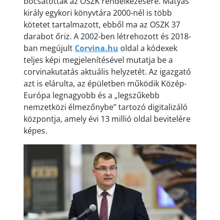
bocsátották az OSZK rendelkezésére. Mátyás
király egykori könyvtára 2000-nél is több
kötetet tartalmazott, ebből ma az OSZK 37
darabot őriz. A 2002-ben létrehozott és 2018-
ban megújult
Corvina.hu
oldal a kódexek
teljes képi megjelenítésével mutatja be a
corvinakutatás aktuális helyzetét. Az igazgató
azt is elárulta, az épületben működik Közép-
Európa legnagyobb és a „legszűkebb
nemzetközi élmezőnybe” tartozó digitalizáló
központja, amely évi 13 millió oldal bevitelére
képes.