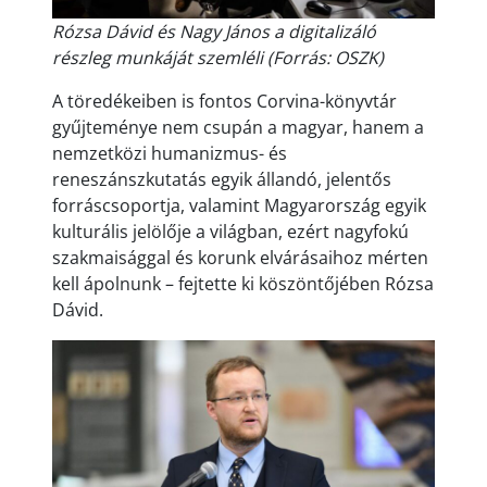
Rózsa Dávid és Nagy János a digitalizáló
részleg munkáját szemléli (Forrás: OSZK)
A töredékeiben is fontos Corvina-könyvtár
gyűjteménye nem csupán a magyar, hanem a
nemzetközi humanizmus- és
reneszánszkutatás egyik állandó, jelentős
forráscsoportja, valamint Magyarország egyik
kulturális jelölője a világban, ezért nagyfokú
szakmaisággal és korunk elvárásaihoz mérten
kell ápolnunk – fejtette ki köszöntőjében Rózsa
Dávid.