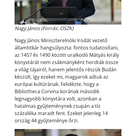
Nagy János (Forrás: OSZK)
Nagy János Miniszterelnöki Irodát vezető
államtitkár hangsúlyozta: fontos tudatosítani,
az 1457 és 1490 között uralkodó Mátyás király
könyvtárát nem zsákmányként hordták össze
a világ tájairól, hanem jelentős részük Budán
készült, így ezeket mi, magyarok adtuk az
európai kultúrának. Felidézte, hogy a
Bibliotheca Corvina korának második
legnagyobb könyvtára volt, azonban a
hatalmas gyűjteménynek csupán a tíz
százaléka maradt fent. Ezeket jelenleg 14
ország 44 gyűjteménye őrzi.