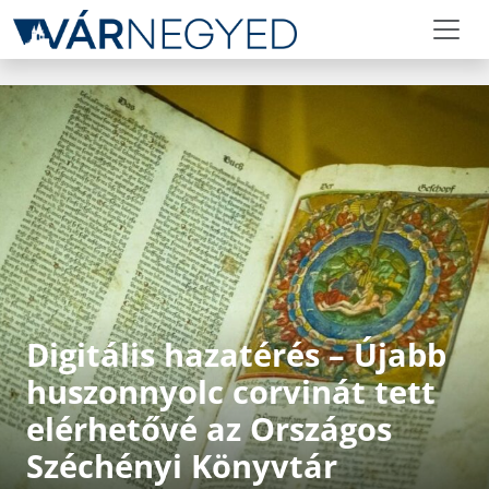
Digitális hazatérés – Újabb
huszonnyolc corvinát tett
elérhetővé az Országos
Széchényi Könyvtár