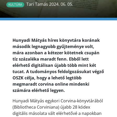
Tari Tamás 2024. 06. 05.
KULTÚRA
Hunyadi Mátyás híres könyvtára korának
második legnagyobb gyűjteménye volt,
mára azonban a kétezer kötetnek csupán
tíz százaléka maradt fenn. Ebből lett
elérhető digitálisan újabb több mint két
tucat. A tudományos feldolgozásukat végző
OSZK célja, hogy a lehető legtöbb
megmaradt corvina online mindenki
számára elérhető legyen.
Hunyadi Mátyás egykori Corvina-könyvtárából
(Bibliotheca Corviniana) újabb 28 kódex
digitális másolata vált elérhetővé a napokban