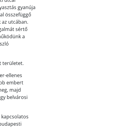
i utcai
gyasztás gyanúja
sal összefüggő
k az utcában.
galmát sértő
tműködünk a
szló
 területet.
er-ellenes
több embert
 meg, majd
gy belvárosi
l kapcsolatos
budapesti