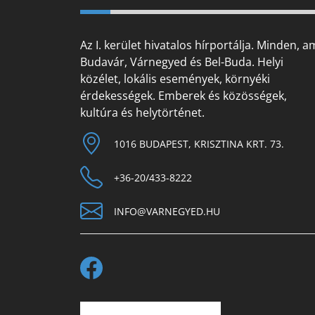
Az I. kerület hivatalos hírportálja. Minden, a
Budavár, Várnegyed és Bel-Buda. Helyi
közélet, lokális események, környéki
érdekességek. Emberek és közösségek,
kultúra és helytörténet.
1016 BUDAPEST, KRISZTINA KRT. 73.
+36-20/433-8222
INFO@VARNEGYED.HU