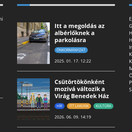
mi
E
Itt a megoldás az
G
albérlőknek a
H
parkolásra
H
I
ÖNKORMÁNYZAT
K
K
2025. 01. 17. 12:22
M
Ö
Csütörtökönként
P
mozivá változik a
S
Virág Benedek Ház
HÍR
ITT LAKUNK
KULTÚRA
2026. 06. 09. 14:19