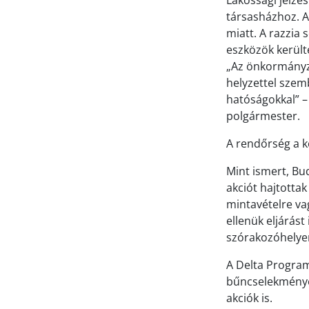
Lakossági jelzé
társasházhoz. Az
miatt. A razzia
eszközök kerülte
„Az önkormányza
helyzettel sze
hatóságokkal” –
polgármester.
A rendőrség a kö
Mint ismert, Bu
akciót hajtotta
mintavételre vag
ellenük eljárás
szórakozóhelyen
A Delta Program
bűncselekmények
akciók is.