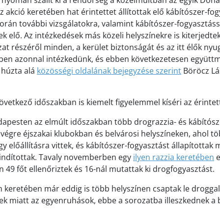
s nyomán szállt ki a rendőrség a közelmúltban az egyik Donát
 akció keretében hat érintettet állítottak elő kábítószer-fo
 során további vizsgálatokra, valamint kábítószer-fogyasztás
k elő. Az intézkedések más közeli helyszínekre is kiterjedte
t részéről minden, a kerület biztonságát és az itt élők nyu
mben azonnal intézkedünk, és ebben következetesen együt
 húzta alá
közösségi oldalának bejegyzése szerint
Böröcz Lá
vetkező időszakban is kiemelt figyelemmel kíséri az érintett
dapesten az elmúlt időszakban több drograzzia- és kábítósz
k végre éjszakai klubokban és belvárosi helyszíneken, ahol 
y előállításra vittek, és kábítószer-fogyasztást állapítottak
t indítottak. Tavaly novemberben egy
ilyen razzia keretében
e
 49 főt ellenőriztek és 16-nál mutattak ki drogfogyasztást.
 keretében már eddig is több helyszínen csaptak le drogga
 miatt az egyenruhások, ebbe a sorozatba illeszkednek a 