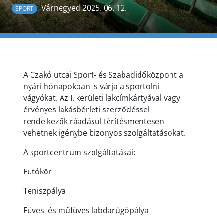
Várnegyed 2025. 06. 12.
SPORT
A Czakó utcai Sport- és Szabadidőközpont a
nyári hónapokban is várja a sportolni
vágyókat. Az I. kerületi lakcímkártyával vagy
érvényes lakásbérleti szerződéssel
rendelkezők ráadásul térítésmentesen
vehetnek igénybe bizonyos szolgáltatásokat.
A sportcentrum szolgáltatásai:
Futókör
Teniszpálya
Füves és műfüves labdarúgópálya