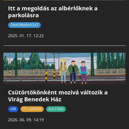
Itt a megoldás az albérlőknek a
parkolásra
ÖNKORMÁNYZAT
2025. 01. 17. 12:22
Csütörtökönként mozivá változik a
Virág Benedek Ház
HÍR
ITT LAKUNK
KULTÚRA
2026. 06. 09. 14:19