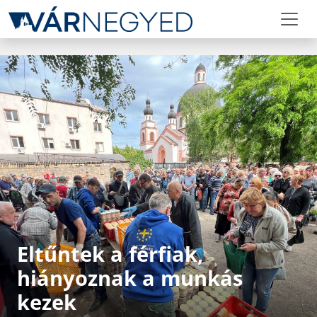
Eltűntek a férfiak,
hiányoznak a munkás
kezek