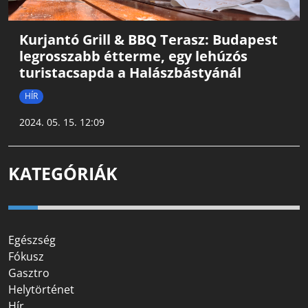
Kurjantó Grill & BBQ Terasz: Budapest
legrosszabb étterme, egy lehúzós
turistacsapda a Halászbástyánál
HÍR
2024. 05. 15. 12:09
KATEGÓRIÁK
Egészség
Fókusz
Gasztro
Helytörténet
Hír