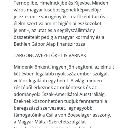
Ternopilbe, Hmelnickijbe és Kijevbe. Minden
város magyar kisebbségének képviselője
jelezte, mire van igényük – ez főként tartós
élelmiszert valamint higiéniai eszközöket
jelent –, az utat és a segélyszállítmány
összetételét pedig a magyar kormány és a
Bethlen Gábor Alap finanszírozza.
TARGONCAVEZETŐKET IS VÁRNAK
Mindenki önként, ingyen jön segíteni, az elmúlt
két évben legalább nyolcszáz ember szolgált
velünk legalább egy hetet. A világ minden
részéből érkeznek az önkéntesek és az
adományok: Észak-Amerikától Ausztráliáig.
Ezeknek köszönhetően tudjuk fenntartani a
beregszászi szervezetet, legnagyobb
támogatóink a Csilla von Boeselager asszony,
a Magyar Máltai Szeretetszolgálat