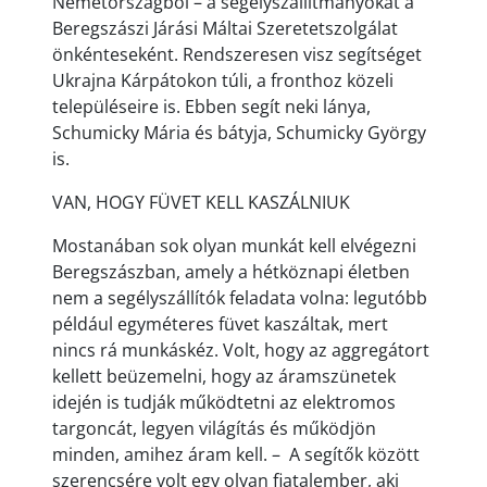
Németországból – a segélyszállítmányokat a
Beregszászi Járási Máltai Szeretetszolgálat
önkénteseként. Rendszeresen visz segítséget
Ukrajna Kárpátokon túli, a fronthoz közeli
településeire is. Ebben segít neki lánya,
Schumicky Mária és bátyja, Schumicky György
is.
VAN, HOGY FÜVET KELL KASZÁLNIUK
Mostanában sok olyan munkát kell elvégezni
Beregszászban, amely a hétköznapi életben
nem a segélyszállítók feladata volna: legutóbb
például egyméteres füvet kaszáltak, mert
nincs rá munkáskéz. Volt, hogy az aggregátort
kellett beüzemelni, hogy az áramszünetek
idején is tudják működtetni az elektromos
targoncát, legyen világítás és működjön
minden, amihez áram kell. – A segítők között
szerencsére volt egy olyan fiatalember, aki