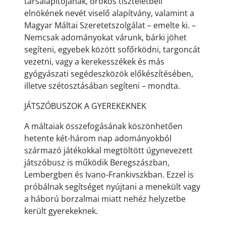
társalapítójának, örökös tiszteletbeli
elnökének nevét viselő alapítvány, valamint a
Magyar Máltai Szeretetszolgálat – emelte ki. –
Nemcsak adományokat várunk, bárki jöhet
segíteni, egyebek között sofőrködni, targoncát
vezetni, vagy a kerekesszékek és más
gyógyászati segédeszközök előkészítésében,
illetve szétosztásában segíteni – mondta.
JÁTSZÓBUSZOK A GYEREKEKNEK
A máltaiak összefogásának köszönhetően
hetente két-három nap adományokból
származó játékokkal megtöltött úgynevezett
játszóbusz is működik Beregszászban,
Lembergben és Ivano-Frankivszkban. Ezzel is
próbálnak segítséget nyújtani a menekült vagy
a háború borzalmai miatt nehéz helyzetbe
került gyerekeknek.