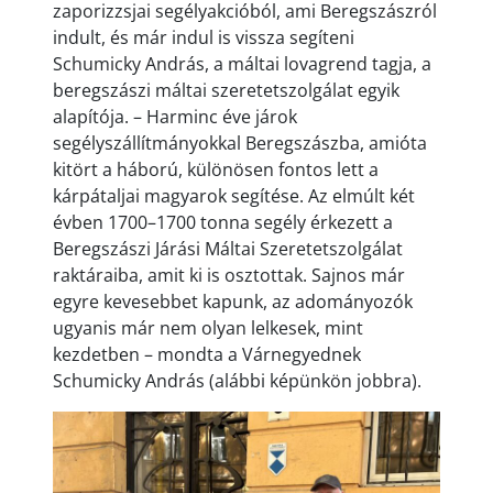
zaporizzsjai segélyakcióból, ami Beregszászról
indult, és már indul is vissza segíteni
Schumicky András, a máltai lovagrend tagja, a
beregszászi máltai szeretetszolgálat egyik
alapítója. – Harminc éve járok
segélyszállítmányokkal Beregszászba, amióta
kitört a háború, különösen fontos lett a
kárpátaljai magyarok segítése. Az elmúlt két
évben 1700–1700 tonna segély érkezett a
Beregszászi Járási Máltai Szeretetszolgálat
raktáraiba, amit ki is osztottak. Sajnos már
egyre kevesebbet kapunk, az adományozók
ugyanis már nem olyan lelkesek, mint
kezdetben – mondta a Várnegyednek
Schumicky András (alábbi képünkön jobbra).