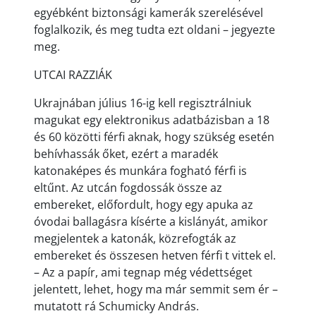
egyébként biztonsági kamerák szerelésével
foglalkozik, és meg tudta ezt oldani – jegyezte
meg.
UTCAI RAZZIÁK
Ukrajnában július 16-ig kell regisztrálniuk
magukat egy elektronikus adatbázisban a 18
és 60 közötti férfi aknak, hogy szükség esetén
behívhassák őket, ezért a maradék
katonaképes és munkára fogható férfi is
eltűnt. Az utcán fogdossák össze az
embereket, előfordult, hogy egy apuka az
óvodai ballagásra kísérte a kislányát, amikor
megjelentek a katonák, közrefogták az
embereket és összesen hetven férfi t vittek el.
– Az a papír, ami tegnap még védettséget
jelentett, lehet, hogy ma már semmit sem ér –
mutatott rá Schumicky András.