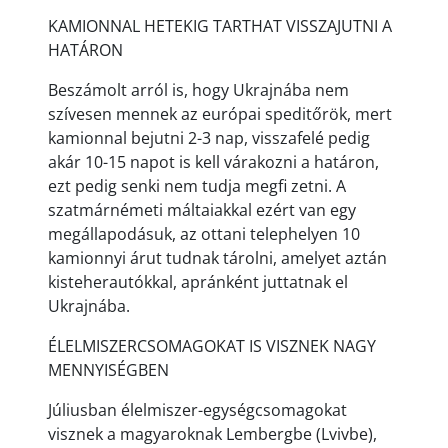
KAMIONNAL HETEKIG TARTHAT VISSZAJUTNI A
HATÁRON
Beszámolt arról is, hogy Ukrajnába nem
szívesen mennek az európai speditőrök, mert
kamionnal bejutni 2-3 nap, visszafelé pedig
akár 10-15 napot is kell várakozni a határon,
ezt pedig senki nem tudja megfi zetni. A
szatmárnémeti máltaiakkal ezért van egy
megállapodásuk, az ottani telephelyen 10
kamionnyi árut tudnak tárolni, amelyet aztán
kisteherautókkal, apránként juttatnak el
Ukrajnába.
ÉLELMISZERCSOMAGOKAT IS VISZNEK NAGY
MENNYISÉGBEN
Júliusban élelmiszer-egységcsomagokat
visznek a magyaroknak Lembergbe (Lvivbe),