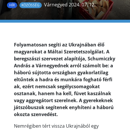
Várnegyed 2024. 07. 12.
HÍR
KÖZÖSSÉG
Folyamatosan segíti az Ukrajnában élő
magyarokat a Máltai Szeretetszolgálat. A
beregszászi szervezet alapítója, Schumiczky
András a Várnegyednek arról számolt be: a
háború sújtotta országban gyakorlatilag
eltűntek a hadra és munkára fogható férfi
ak, ezért nemcsak segélycsomagokat
osztanak, hanem ha kell, füvet kaszálnak
vagy aggregátort szerelnek. A gyerekeknek
játszóbuszok segítenek enyhíteni a háború
okozta szenvedést.
Nemrégiben tért vissza Ukrajnából egy