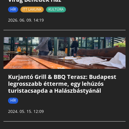
HÍR
ITT LAKUNK
KULTÚRA
2026. 06. 09. 14:19
Kurjantó Grill & BBQ Terasz: Budapest
legrosszabb étterme, egy lehúzós
turistacsapda a Halászbástyánál
HÍR
2024. 05. 15. 12:09