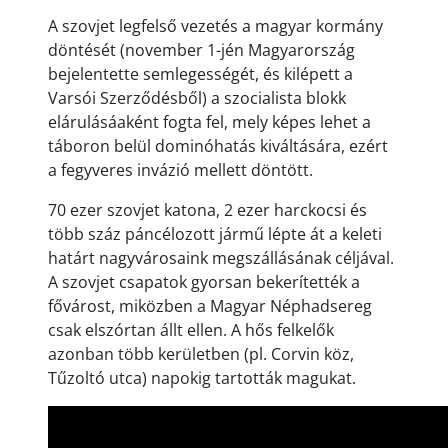
A szovjet legfelső vezetés a magyar kormány
döntését (november 1-jén Magyarország
bejelentette semlegességét, és kilépett a
Varsói Szerződésből) a szocialista blokk
elárulásáaként fogta fel, mely képes lehet a
táboron belül dominóhatás kiváltására, ezért
a fegyveres invázió mellett döntött.
70 ezer szovjet katona, 2 ezer harckocsi és
több száz páncélozott jármű lépte át a keleti
határt nagyvárosaink megszállásának céljával.
A szovjet csapatok gyorsan bekerítették a
fővárost, miközben a Magyar Néphadsereg
csak elszórtan állt ellen. A hős felkelők
azonban több kerületben (pl. Corvin köz,
Tűzoltó utca) napokig tartották magukat.