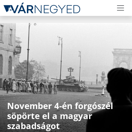
November 4-én forgószél
söpörte el a magyar
szabadságot