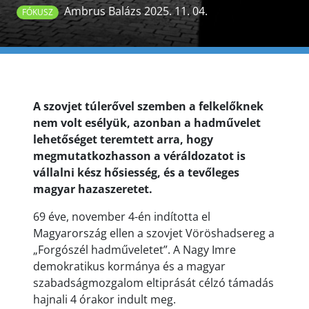
Ambrus Balázs 2025. 11. 04.
FÓKUSZ
A szovjet túlerővel szemben a felkelőknek
nem volt esélyük, azonban a hadművelet
lehetőséget teremtett arra, hogy
megmutatkozhasson a véráldozatot is
vállalni kész hősiesség, és a tevőleges
magyar hazaszeretet.
69 éve, november 4-én indította el
Magyarország ellen a szovjet Vöröshadsereg a
„Forgószél hadműveletet”. A Nagy Imre
demokratikus kormánya és a magyar
szabadságmozgalom eltiprását célzó támadás
hajnali 4 órakor indult meg.