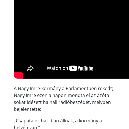
A Nagy Imre-kormány a Parlamentben rekedt;
Nagy Imre ezen a napon mondta el az azóta
sokat idézett hajnali rádióbeszédét, melyben
bejelentette:
„Csapataink harcban állnak, a kormány a
helyén van.”