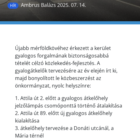
Ambrus Balázs 2025. 07. 14.
HÍR
Újabb mérföldkövéhez érkezett a kerület
gyalogos forgalmának biztonságosabbá
tételét célzó közlekedés-fejlesztés. A
gyalogátkelők tervezésére az év elején írt ki,
majd bonyolított le közbeszerzést az
önkormányzat, nyolc helyszínre:
1. Attila út 2. előtt a gyalogos átkelőhely
jelzőlámpás csomóponttá történő átalakítása
2. Attila út 89. előtt új gyalogos átkelőhely
kialakítása
3. átkelőhely tervezése a Donáti utcánál, a
Mária térnél