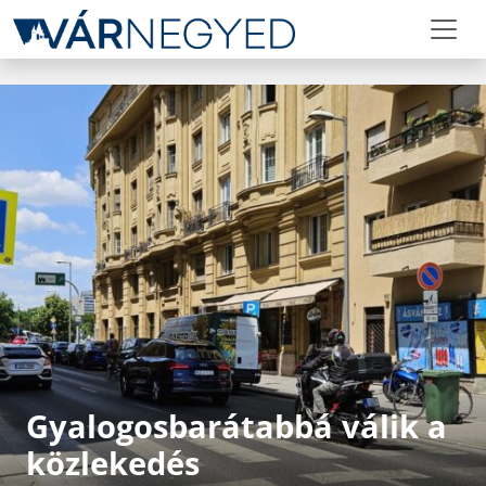
Gyalogosbarátabbá válik a
közlekedés