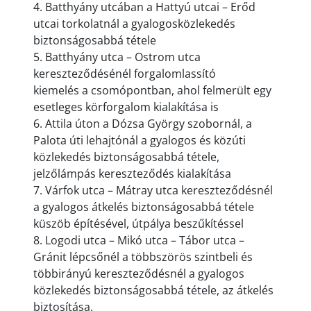
4. Batthyány utcában a Hattyú utcai – Erőd
utcai torkolatnál a gyalogosközlekedés
biztonságosabbá tétele
5. Batthyány utca – Ostrom utca
kereszteződésénél forgalomlassító
kiemelés a csomópontban, ahol felmerült egy
esetleges körforgalom kialakítása is
6. Attila úton a Dózsa György szobornál, a
Palota úti lehajtónál a gyalogos és közúti
közlekedés biztonságosabbá tétele,
jelzőlámpás kereszteződés kialakítása
7. Várfok utca – Mátray utca kereszteződésnél
a gyalogos átkelés biztonságosabbá tétele
küszöb építésével, útpálya beszűkítéssel
8. Logodi utca – Mikó utca – Tábor utca –
Gránit lépcsőnél a többszörös szintbeli és
többirányú kereszteződésnél a gyalogos
közlekedés biztonságosabbá tétele, az átkelés
biztosítása.