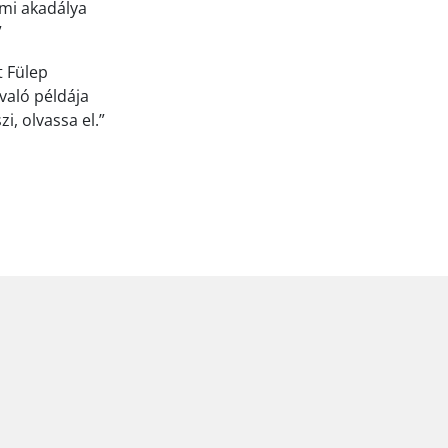
ami akadálya
”
t Fülep
való példája
i, olvassa el.”