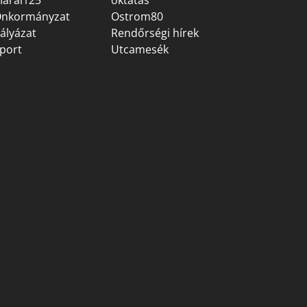
árai125
oktatás
nkormányzat
Ostrom80
ályázat
Rendőrségi hírek
port
Utcamesék