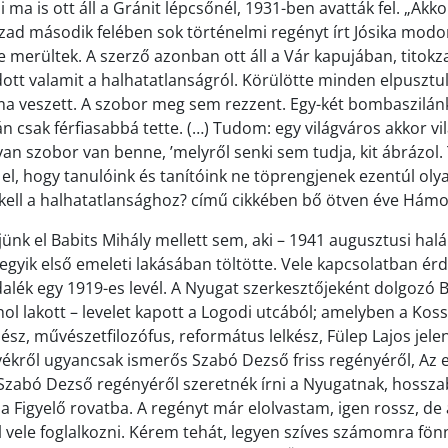
 ma is ott áll a Gránit lépcsőnél, 1931-ben avatták fel. „Ak
zad második felében sok történelmi regényt írt Jósika mod
e merültek. A szerző azonban ott áll a Vár kapujában, titokz
ott valamit a halhatatlanságról. Körülötte minden elpusztul
a veszett. A szobor meg sem rezzent. Egy-két bombaszilánk
n csak férfiasabbá tette. (…) Tudom: egy világváros akkor vi
an szobor van benne, ’melyről senki sem tudja, kit ábrázol.
l, hogy tanulóink és tanítóink ne töprengjenek ezentúl oly
Mi kell a halhatatlansághoz? című cikkében bő ötven éve Hámo
k el Babits Mihály mellett sem, aki – 1941 augusztusi halála
 egyik első emeleti lakásában töltötte. Vele kapcsolatban ér
alék egy 1919-es levél. A Nyugat szerkesztőjeként dolgozó B
l lakott – levelet kapott a Logodi utcából; amelyben a Koss
sz, művészetfilozófus, református lelkész, Fülep Lajos jele
yékről ugyancsak ismerős Szabó Dezső friss regényéről, Az e
zabó Dezső regényéről szeretnék írni a Nyugatnak, hosszab
a Figyelő rovatba. A regényt már elolvastam, igen rossz, de 
 vele foglalkozni. Kérem tehát, legyen szíves számomra fönn