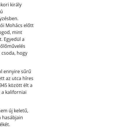
ori király
sú
gyzésben.
kói Mohács előtt
Logod, mint
t. Egyedül a
szőlőművelés
m csoda, hogy
ol ennyire sűrű
tt az utca híres
45 között élt a
a kaliforniai
em új keletű,
m hasábjain
ékét.