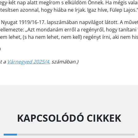
t egy-két nap alatt megírom s elküldöm Önnek. Ha mégis val
tesítsen azonnal, hogy hiába ne írjak. Igaz híve, Fülep Lajos.
 a Nyugat 1919/16-17. lapszámában napvilágot látott. A műve
llemezte: „Azt mondanám erről a regényről, hogy tanítani 
m lehet, (s ha nem lehet, nem kell) regényt írni, aki nem hisz
)
nt a
Várnegyed 2025/4.
számában.)
KAPCSOLÓDÓ CIKKEK