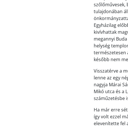
szőlőművesek, b
tulajdonában ál
önkormányzattal 
Egyházilag előb
kivívhattak magu
megannyi Buda k
helység templom
természetesen a
később nem mess
Visszatérve a m
lenne az egy né
nagyja Márai Sá
Mikó utca és a L
száműzetésbe is 
Ha már erre sét
így volt ezzel 
elevenítette fel