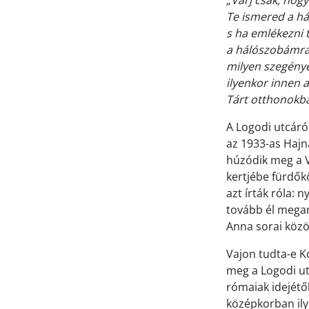
„Várj csak, hog
Te ismered a h
s ha emlékezni 
a hálószobámra,
milyen szegénye
ilyenkor innen 
Tárt otthonokba
A Logodi utcáról
az 1933-as Hajn
húzódik meg a Vár
kertjébe fürdők
azt írták róla: 
tovább él megan
Anna sorai közöt
Vajon tudta-e K
meg a Logodi ut
rómaiak idejétő
középkorban ilye