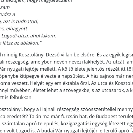
y is kezdjem, hogy magyarázzam?
ázam
tudsz a
 azt is tudhatod,
s, elhagyott
a Logodi-utca, ahol lakom.
 látsz az ablakon.”
 mindig Kosztolányi Dezső villan be elsőre. És az egyik legi
ali részegség, amelyben nevén nevezi lakhelyét. Az utcát, 
 nyugati lejtője mellett. A költő élete jelentős részét itt töl
öpenybe kitipegve élvezte a napsütést. A ház sajnos már ne
nyoma veszett. Helyét egy emléktábla őrzi. Az utca és Koszto
nyi művében, életet lehet a szövegekbe, s az utcasarok, a 
t is felbukkan.
osztolányi, hogy a Hajnali részegség szóösszetétellel mennyi
ca eredetét? Talán ma már furcsán hat, de Budapest terület
l számtalan apró település, közigazgatási egység létezett eg
n volt Logod is. A budai Vár nyugati lejtőjén elterülő apró f