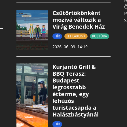
M
Ö
Csütörtökönként
P
mozivá változik a
S
Virág Benedek Ház
HÍR
ITT LAKUNK
KULTÚRA
2026. 06. 09. 14:19
Kurjantó Grill &
BBQ Terasz:
Budapest
legrosszabb
étterme, egy
lehúzós
turistacsapda a
Halászbástyánál
HÍR