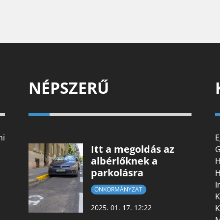
NÉPSZERŰ
mi
E
Itt a megoldás az
G
albérlőknek a
H
parkolásra
H
I
ÖNKORMÁNYZAT
K
K
2025. 01. 17. 12:22