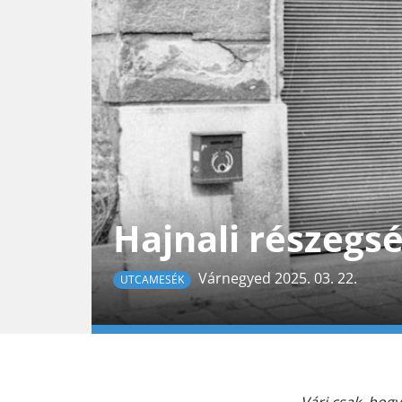
Hajnali részegs
Várnegyed 2025. 03. 22.
UTCAMESÉK