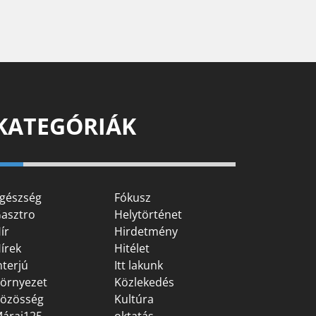
KATEGÓRIÁK
gészség
Fókusz
asztro
Helytörténet
ír
Hirdetmény
írek
Hitélet
nterjú
Itt lakunk
örnyezet
Közlekedés
özösség
Kultúra