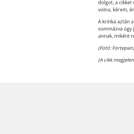
dolgot, a cikke
volna, kérem, ér
A kritika aztán
sommázva úgy je
annak, miként ne
(Fotó: Fortepan
(A cikk megjele