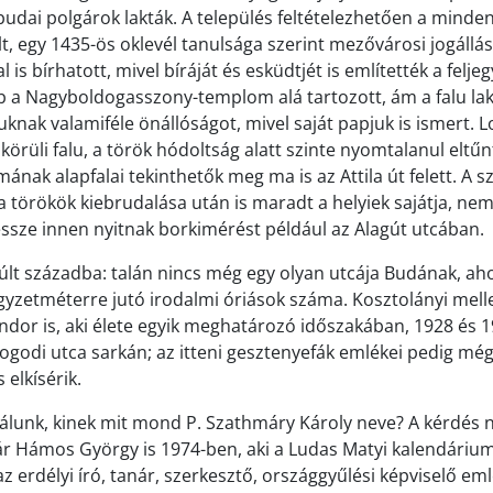
udai polgárok lakták. A település feltételezhetően a mindenk
lt, egy 1435-ös oklevél tanulsága szerint mezővárosi jogállá
is bírhatott, mivel bíráját és esküdtjét is említették a felje
b a Nagyboldogasszony-templom alá tartozott, ám a falu la
knak valamiféle önállóságot, mivel saját papjuk is ismert. 
örüli falu, a török hódoltság alatt szinte nyomtalanul eltűn
ának alapfalai tekinthetők meg ma is az Attila út felett. A 
 törökök kiebrudalása után is maradt a helyiek sajátja, ne
ze innen nyitnak borkimérést például az Alagút utcában.
últ századba: talán nincs még egy olyan utcája Budának, ah
gyzetméterre jutó irodalmi óriások száma. Kosztolányi melle
ndor is, aki élete egyik meghatározó időszakában, 1928 és 19
ogodi utca sarkán; az itteni gesztenyefák emlékei pedig még 
elkísérik.
álunk, kinek mit mond P. Szathmáry Károly neve? A kérdés n
már Hámos György is 1974-ben, aki a Ludas Matyi kalendáriu
 az erdélyi író, tanár, szerkesztő, országgyűlési képviselő eml