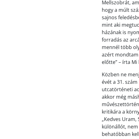
Mellszobrát, ami
hogy a múlt szá
sajnos feledésb
mint aki megtud
házának is nyom
forradás az arcá
mennél több oly
azért mondtam e
előtte” – írta 
Közben ne menjün
évét a 31. szám
utcatörténeti ad
akkor még másho
művészettörténé
kritikára a körn
„Kedves Uram, S
különállót, nem 
behatóbban kell