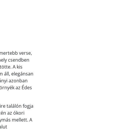
smertebb verse,
amely csendben
tötte. A kis
m áll, elegánsan
lányi azonban
környék az Édes
re találón fogja
én az ókori
ymás mellett. A
alut