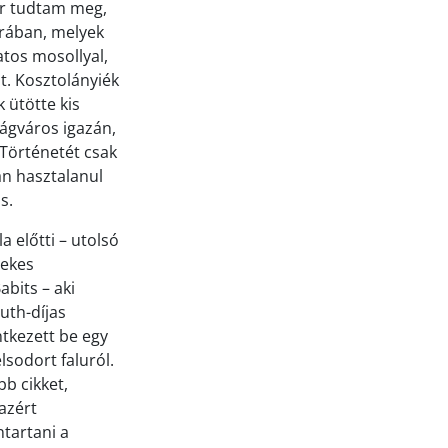
kor tudtam meg,
orában, melyek
atos mosollyal,
t. Kosztolányiék
 ütötte kis
lágváros igazán,
 Történetét csak
an hasztalanul
s.
 előtti – utolsó
dekes
abits – aki
uth-díjas
ntkezett be egy
lsodort faluról.
b cikket,
azért
tartani a