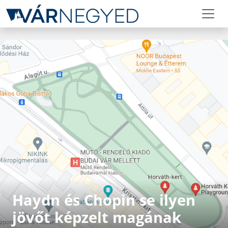
Haydn és Chopin se ilyen
jövőt képzelt magának