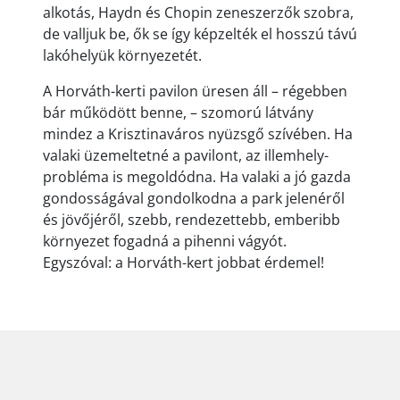
alkotás, Haydn és Chopin zeneszerzők szobra,
de valljuk be, ők se így képzelték el hosszú távú
lakóhelyük környezetét.
A Horváth-kerti pavilon üresen áll – régebben
bár működött benne, – szomorú látvány
mindez a Krisztinaváros nyüzsgő szívében. Ha
valaki üzemeltetné a pavilont, az illemhely-
probléma is megoldódna. Ha valaki a jó gazda
gondosságával gondolkodna a park jelenéről
és jövőjéről, szebb, rendezettebb, emberibb
környezet fogadná a pihenni vágyót.
Egyszóval: a Horváth-kert jobbat érdemel!