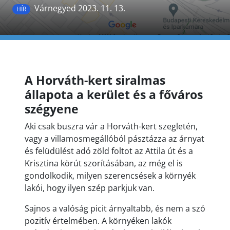
Várnegyed 2023. 11. 13.
HÍR
A Horváth-kert siralmas
állapota a kerület és a főváros
szégyene
Aki csak buszra vár a Horváth-kert szegletén,
vagy a villamosmegállóból pásztázza az árnyat
és felüdülést adó zöld foltot az Attila út és a
Krisztina körút szorításában, az még el is
gondolkodik, milyen szerencsések a környék
lakói, hogy ilyen szép parkjuk van.
Sajnos a valóság picit árnyaltabb, és nem a szó
pozitív értelmében. A környéken lakók