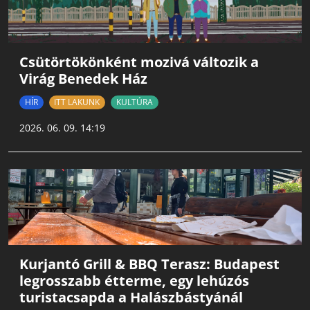
Csütörtökönként mozivá változik a
Virág Benedek Ház
HÍR
ITT LAKUNK
KULTÚRA
2026. 06. 09. 14:19
Kurjantó Grill & BBQ Terasz: Budapest
legrosszabb étterme, egy lehúzós
turistacsapda a Halászbástyánál