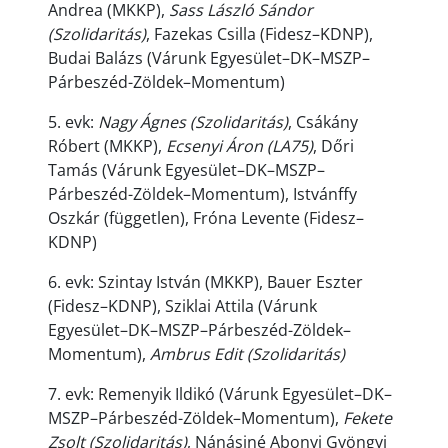
Andrea (MKKP),
Sass László Sándor
(Szolidaritás)
, Fazekas Csilla (Fidesz–KDNP),
Budai Balázs (Várunk Egyesület–DK–MSZP–
Párbeszéd-Zöldek–Momentum)
5. evk:
Nagy Ágnes (Szolidaritás)
, Csákány
Róbert (MKKP),
Ecsenyi Áron (LA75)
, Dőri
Tamás (Várunk Egyesület–DK–MSZP–
Párbeszéd-Zöldek–Momentum), Istvánffy
Oszkár (független), Fróna Levente (Fidesz–
KDNP)
6. evk: Szintay István (MKKP), Bauer Eszter
(Fidesz–KDNP), Sziklai Attila (Várunk
Egyesület–DK–MSZP–Párbeszéd-Zöldek–
Momentum),
Ambrus Edit (Szolidaritás)
7. evk: Remenyik Ildikó (Várunk Egyesület–DK–
MSZP–Párbeszéd-Zöldek–Momentum),
Fekete
Zsolt (Szolidaritás)
, Nánásiné Abonyi Gyöngyi