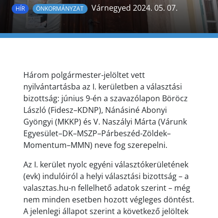
Várnegyed 2024. 05. 07.
HÍR
ÖNKORMÁNYZAT
Három polgármester-jelöltet vett
nyilvántartásba az I. kerületben a választási
bizottság: június 9-én a szavazólapon Böröcz
László (Fidesz–KDNP), Nánásiné Abonyi
Gyöngyi (MKKP) és V. Naszályi Márta (Várunk
Egyesület–DK–MSZP–Párbeszéd-Zöldek–
Momentum–MMN) neve fog szerepelni.
Az I. kerület nyolc egyéni választókerületének
(evk) indulóiról a helyi választási bizottság – a
valasztas.hu-n fellelhető adatok szerint – még
nem minden esetben hozott végleges döntést.
A jelenlegi állapot szerint a következő jelöltek