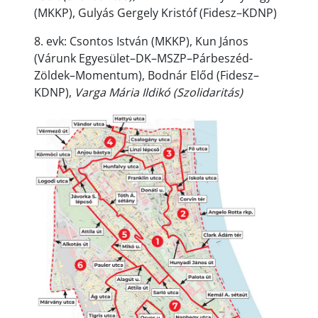
(MKKP), Gulyás Gergely Kristóf (Fidesz–KDNP)
8. evk: Csontos István (MKKP), Kun János
(Várunk Egyesület–DK–MSZP–Párbeszéd-
Zöldek–Momentum), Bodnár Előd (Fidesz–
KDNP),
Varga Mária Ildikó (Szolidaritás)