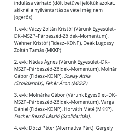
indulása várható (dőlt betűvel jelöltük azokat,
akiknél a nyilvántartásba vétel még nem
jogerős):
1. evk: Váczy Zoltán Kristóf (Várunk Egyesület–
DK–MSZP–Párbeszéd-Zöldek–Momentum),
Wehner Kristóf (Fidesz–KDNP), Deák Lugossy
Zoltán Tamás (MKKP)
2. evk: Nádas Ágnes (Várunk Egyesület–DK–
MSZP–Párbeszéd-Zöldek–Momentum), Molnár
Gábor (Fidesz–KDNP),
Szalay Attila
(Szolidaritás)
,
Fehér Áron (MKKP)
3. evk: Molnárka Gábor (Várunk Egyesület–DK–
MSZP–Párbeszéd-Zöldek–Momentum), Varga
Dániel (Fidesz–KDNP), Horváth Máté (MKKP),
Fischer Rezső László (Szolidaritás)
,
4. evk: Dóczi Péter (Alternatíva Párt), Gergely