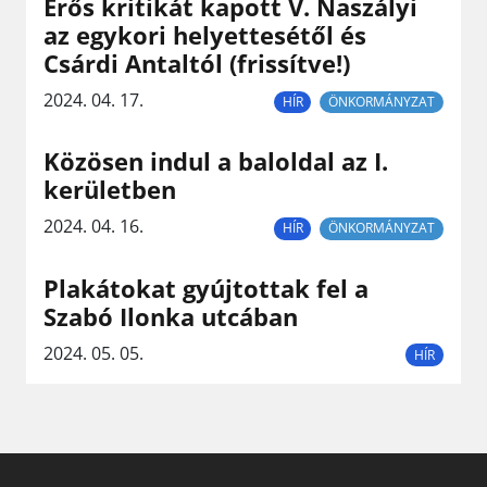
Erős kritikát kapott V. Naszályi
az egykori helyettesétől és
Csárdi Antaltól (frissítve!)
2024. 04. 17.
HÍR
ÖNKORMÁNYZAT
Közösen indul a baloldal az I.
kerületben
2024. 04. 16.
HÍR
ÖNKORMÁNYZAT
Plakátokat gyújtottak fel a
Szabó Ilonka utcában
2024. 05. 05.
HÍR