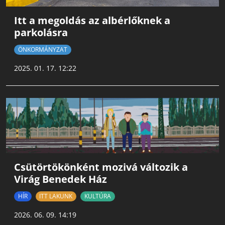
Itt a megoldás az albérlőknek a
parkolásra
ÖNKORMÁNYZAT
2025. 01. 17. 12:22
Csütörtökönként mozivá változik a
Virág Benedek Ház
HÍR
ITT LAKUNK
KULTÚRA
2026. 06. 09. 14:19