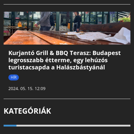
Kurjantó Grill & BBQ Terasz: Budapest
legrosszabb étterme, egy lehúzós
turistacsapda a Halászbástyánál
HÍR
2024. 05. 15. 12:09
KATEGÓRIÁK