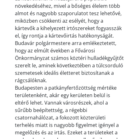
növekedéséhez, mivel a bőséges élelem több
almot és nagyobb szaporulatot tesz lehetővé,
miközben csökkenti az esélyét, hogy a
kártevők a kihelyezett irtószereket fogyasszák
el, így rontja a kártevőirtás hatékonyságát.
Budavár polgármestere arra emlékeztetett,
hogy az elmúlt években a Fővárosi
Önkormányzat számos köztéri hulladékgyűjtőt
szerelt le, aminek következtében a túlcsorduló
szemetesek ideális életteret biztosítanak a
rágcsálóknak.
Budapesten a patkányfertőzöttség mértéke
területenként, akár egy kerületen belül is
eltérő lehet. Vannak városrészek, ahol a
sűrűbb beépítettség, a régebbi
csatornahálózat, a fokozott közterületi
terhelés miatt is nagyobb figyelmet igényel a
megelőzés és az irtás. Ezeket a területeket a