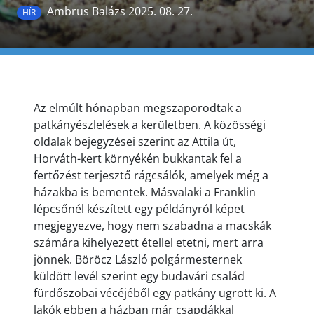
Ambrus Balázs 2025. 08. 27.
HÍR
Az elmúlt hónapban megszaporodtak a
patkányészlelések a kerületben. A közösségi
oldalak bejegyzései szerint az Attila út,
Horváth-kert környékén bukkantak fel a
fertőzést terjesztő rágcsálók, amelyek még a
házakba is bementek. Másvalaki a Franklin
lépcsőnél készített egy példányról képet
megjegyezve, hogy nem szabadna a macskák
számára kihelyezett étellel etetni, mert arra
jönnek. Böröcz László polgármesternek
küldött levél szerint egy budavári család
fürdőszobai vécéjéből egy patkány ugrott ki. A
lakók ebben a házban már csapdákkal