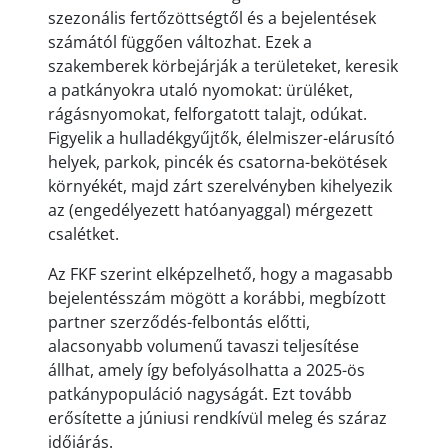
szezonális fertőzöttségtől és a bejelentések
számától függően változhat. Ezek a
szakemberek körbejárják a területeket, keresik
a patkányokra utaló nyomokat: ürüléket,
rágásnyomokat, felforgatott talajt, odúkat.
Figyelik a hulladékgyűjtők, élelmiszer-elárusító
helyek, parkok, pincék és csatorna-bekötések
környékét, majd zárt szerelvényben kihelyezik
az (engedélyezett hatóanyaggal) mérgezett
csalétket.
Az FKF szerint elképzelhető, hogy a magasabb
bejelentésszám mögött a korábbi, megbízott
partner szerződés-felbontás előtti,
alacsonyabb volumenű tavaszi teljesítése
állhat, amely így befolyásolhatta a 2025-ös
patkánypopuláció nagyságát. Ezt tovább
erősítette a júniusi rendkívül meleg és száraz
időjárás.