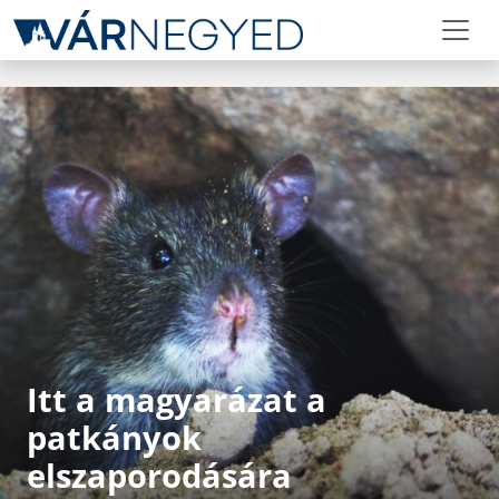
Itt a magyarázat a
patkányok
elszaporodására