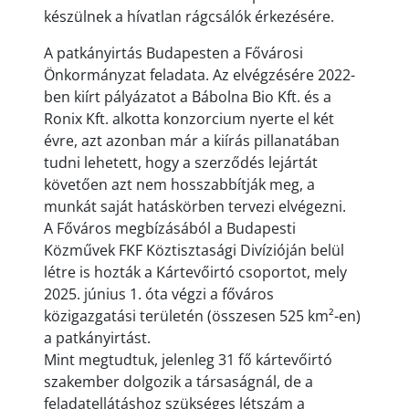
készülnek a hívatlan rágcsálók érkezésére.
A patkányirtás Budapesten a Fővárosi
Önkormányzat feladata. Az elvégzésére 2022-
ben kiírt pályázatot a Bábolna Bio Kft. és a
Ronix Kft. alkotta konzorcium nyerte el két
évre, azt azonban már a kiírás pillanatában
tudni lehetett, hogy a szerződés lejártát
követően azt nem hosszabbítják meg, a
munkát saját hatáskörben tervezi elvégezni.
A Főváros megbízásából a Budapesti
Közművek FKF Köztisztasági Divízióján belül
létre is hozták a Kártevőirtó csoportot, mely
2025. június 1. óta végzi a főváros
közigazgatási területén (összesen 525 km²-en)
a patkányirtást.
Mint megtudtuk, jelenleg 31 fő kártevőirtó
szakember dolgozik a társaságnál, de a
feladatellátáshoz szükséges létszám a