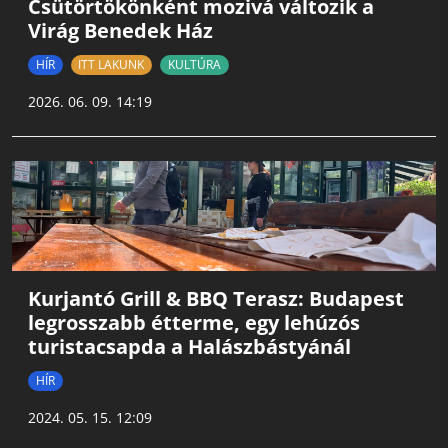
Csütörtökönként mozivá változik a
Virág Benedek Ház
HÍR
ITT LAKUNK
KULTÚRA
2026. 06. 09. 14:19
Kurjantó Grill & BBQ Terasz: Budapest
legrosszabb étterme, egy lehúzós
turistacsapda a Halászbástyánál
HÍR
2024. 05. 15. 12:09