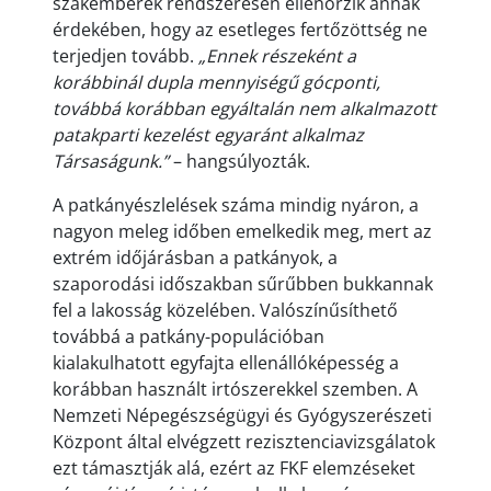
szakemberek rendszeresen ellenőrzik annak
érdekében, hogy az esetleges fertőzöttség ne
terjedjen tovább.
„Ennek részeként a
korábbinál dupla mennyiségű gócponti,
továbbá korábban egyáltalán nem alkalmazott
patakparti kezelést egyaránt alkalmaz
Társaságunk.”
– hangsúlyozták.
A patkányészlelések száma mindig nyáron, a
nagyon meleg időben emelkedik meg, mert az
extrém időjárásban a patkányok, a
szaporodási időszakban sűrűbben bukkannak
fel a lakosság közelében. Valószínűsíthető
továbbá a patkány-populációban
kialakulhatott egyfajta ellenállóképesség a
korábban használt irtószerekkel szemben. A
Nemzeti Népegészségügyi és Gyógyszerészeti
Központ által elvégzett rezisztenciavizsgálatok
ezt támasztják alá, ezért az FKF elemzéseket