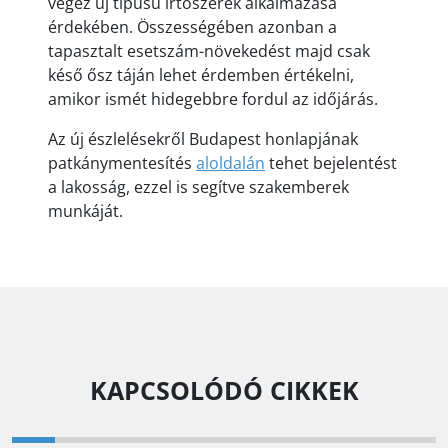
végez új típusú irtószerek alkalmazása
érdekében. Összességében azonban a
tapasztalt esetszám-növekedést majd csak
késő ősz táján lehet érdemben értékelni,
amikor ismét hidegebbre fordul az időjárás.
Az új észlelésekről Budapest honlapjának
patkánymentesítés
aloldalán
tehet bejelentést
a lakosság, ezzel is segítve szakemberek
munkáját.
KAPCSOLÓDÓ CIKKEK