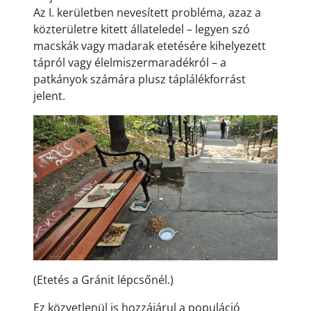
Az I. kerületben nevesített probléma, azaz a
közterületre kitett állateledel – legyen szó
macskák vagy madarak etetésére kihelyezett
tápról vagy élelmiszermaradékról – a
patkányok számára plusz táplálékforrást
jelent.
(Etetés a Gránit lépcsőnél.)
Ez közvetlenül is hozzájárul a populáció