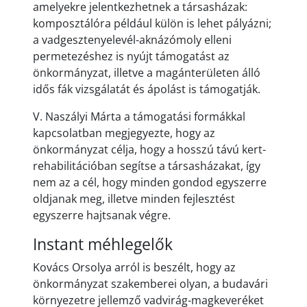
amelyekre jelentkezhetnek a társasházak:
komposztálóra például külön is lehet pályázni;
a vadgesztenyelevél-aknázómoly elleni
permetezéshez is nyújt támogatást az
önkormányzat, illetve a magánterületen álló
idős fák vizsgálatát és ápolást is támogatják.
V. Naszályi Márta a támogatási formákkal
kapcsolatban megjegyezte, hogy az
önkormányzat célja, hogy a hosszú távú kert-
rehabilitációban segítse a társasházakat, így
nem az a cél, hogy minden gondod egyszerre
oldjanak meg, illetve minden fejlesztést
egyszerre hajtsanak végre.
Instant méhlegelők
Kovács Orsolya arról is beszélt, hogy az
önkormányzat szakemberei olyan, a budavári
környezetre jellemző vadvirág-magkeveréket