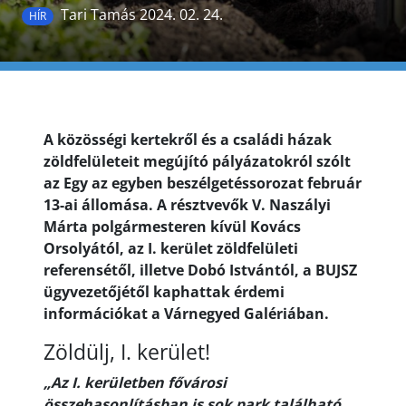
Tari Tamás 2024. 02. 24.
HÍR
A közösségi kertekről és a családi házak
zöldfelületeit megújító pályázatokról szólt
az Egy az egyben beszélgetéssorozat február
13-ai állomása. A résztvevők V. Naszályi
Márta polgármesteren kívül Kovács
Orsolyától, az I. kerület zöldfelületi
referensétől, illetve Dobó Istvántól, a BUJSZ
ügyvezetőjétől kaphattak érdemi
információkat a Várnegyed Galériában.
Zöldülj, I. kerület!
„Az I. kerületben fővárosi
összehasonlításban is sok park található,