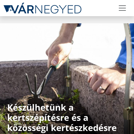
Készülhetünk a
kertszépítésre és a
közösségi kertészkedésre