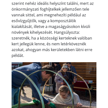
szerint nehéz ideális helyszínt találni, mert az
önkormányzati foghíjtelkek jellemzően tele
vannak sittel, ami megnehezíti például az
esővízgyűjtők, vagy a komposztálók
kialakítását, illetve a magaságyásokon kívüli
növények kihelyezését. Hangsúlyozta:
szeretnék, ha a közösségi kerteknek valóban
kert jellegük lenne, és nem letérköveznék
azokat, ahogyan más kerületekben látni erre
példát.