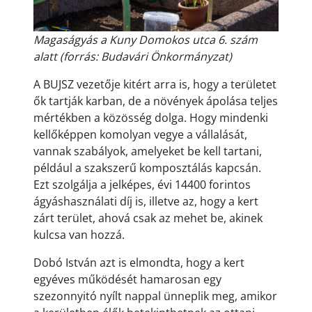
Magaságyás a Kuny Domokos utca 6. szám
alatt (forrás: Budavári Önkormányzat)
A BUJSZ vezetője kitért arra is, hogy a területet
ők tartják karban, de a növények ápolása teljes
mértékben a közösség dolga. Hogy mindenki
kellőképpen komolyan vegye a vállalását,
vannak szabályok, amelyeket be kell tartani,
például a szakszerű komposztálás kapcsán.
Ezt szolgálja a jelképes, évi 14400 forintos
ágyáshasználati díj is, illetve az, hogy a kert
zárt terület, ahová csak az mehet be, akinek
kulcsa van hozzá.
Dobó István azt is elmondta, hogy a kert
egyéves működését hamarosan egy
szezonnyitó nyílt nappal ünneplik meg, amikor