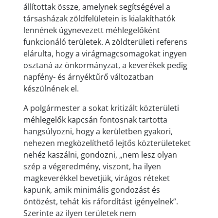
állítottak össze, amelynek segítségével a
társasházak zöldfelületein is kialakíthatók
lennének úgynevezett méhlegelőként
funkcionáló területek. A zöldterületi referens
elárulta, hogy a virágmagcsomagokat ingyen
osztaná az önkormányzat, a keverékek pedig
napfény- és árnyéktűrő változatban
készülnének el.
A polgármester a sokat kritizált közterületi
méhlegelők kapcsán fontosnak tartotta
hangsúlyozni, hogy a kerületben gyakori,
nehezen megközelíthető lejtős közterületeket
nehéz kaszálni, gondozni, „nem lesz olyan
szép a végeredmény, viszont, ha ilyen
magkeverékkel bevetjük, virágos réteket
kapunk, amik minimális gondozást és
öntözést, tehát kis ráfordítást igényelnek”.
Szerinte az ilyen területek nem