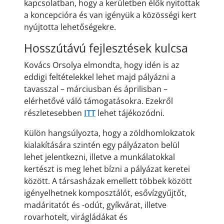
kapcsolatban, hogy a kerületben élők nyitottak
a koncepcióra és van igényük a közösségi kert
nyújtotta lehetőségekre.
Hosszútávú fejlesztések kulcsa
Kovács Orsolya elmondta, hogy idén is az
eddigi feltételekkel lehet majd pályázni a
tavasszal – márciusban és áprilisban –
elérhetővé váló támogatásokra. Ezekről
részletesebben
ITT
lehet tájékozódni.
Külön hangsúlyozta, hogy a zöldhomlokzatok
kialakítására szintén egy pályázaton belül
lehet jelentkezni, illetve a munkálatokkal
kertészt is meg lehet bízni a pályázat keretei
között. A társasházak emellett többek között
igényelhetnek komposztálót, esővízgyűjtőt,
madáritatót és -odút, gyíkvárat, illetve
rovarhotelt, virágládákat és