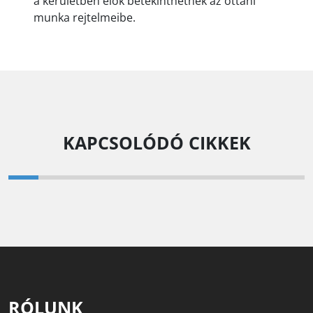
a kerületben élők betekinthetnek az ottani
munka rejtelmeibe.
KAPCSOLÓDÓ CIKKEK
RÓLUNK