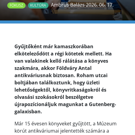
Ambrus Balázs 2026. 06. 17.
FÓKUSZ
KULTÚRA
Gyűjtőként már kamaszkorában
elköteleződött a régi kötetek mellett. Ha
van valakinek kellő rálátása a könyves
szakmára, akkor Földváry Antal
antikváriusnak biztosan. Roham utcai
boltjában találkoztunk, hogy üzleti
lehetőségektől, könyvritkaságokról és
olvasási szokásokról beszélgetve
újrapozícionáljuk magunkat a Gutenberg-
galaxisban.
Már 15 évesen könyveket gyűjtött, a Múzeum
körút antikváriumai jelentették számára a