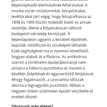
képeslapkiadó életművének feltárásával. A
munka során múzeumokat, könyvtárakat,
levéltárakat járt végig, hogy felrajzolhassa az
1898 és 1905 között működő kiadó és annak
vezetője, illetve a folyamatosan változó
budapesti városkép kontúrjait. A
képeslapokon ugyanis a korabeli épületek,
kupolák, tetődíszek és utcaképek láthatók.
Ezek segítségével ma is nyomon követhető,
hogyan alakult át a főváros. Az antikvárius
szerint a történelmi épületállományt nem
annyira a háború pusztította el, hanem a
későbbi átépítések és egyszerűsítő felújítások.
Ahogy fogalmazott, a szocialista időszak
okozta a legnagyobb pusztítást. Abban a
negyven évben számtalan épület veszítette el
eredeti díszeit.
Olvasunk még eleget?