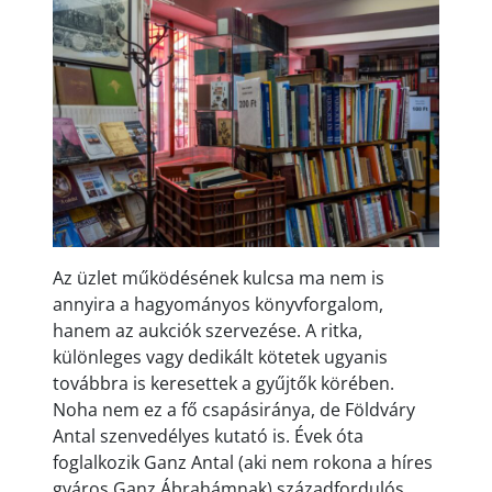
Az üzlet működésének kulcsa ma nem is
annyira a hagyományos könyvforgalom,
hanem az aukciók szervezése. A ritka,
különleges vagy dedikált kötetek ugyanis
továbbra is keresettek a gyűjtők körében.
Noha nem ez a fő csapásiránya, de Földváry
Antal szenvedélyes kutató is. Évek óta
foglalkozik Ganz Antal (aki nem rokona a híres
gyáros Ganz Ábrahámnak) századfordulós