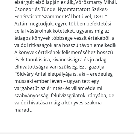
elsárgult első lapján ez áll:„Vörösmarty Mihál.
Csongor és Tünde. Nyomtattatott Székes-
Fehérvárott Számmer Pál betűivel, 1831.”
Aztán megtudjuk, egyre többen befektetési
céllal vásárolnak köteteket, ugyanis míg az
átlagos könyvek többsége veszít értékéből, a
valódi ritkaságok ára hosszú távon emelkedik.
A könyvek értékének felismeréséhez hosszú
évek tanulására, kíváncsiságra és jó adag
elhivatottságra van szükség. Ezt igazolja
Földváry Antal életpályája is, aki – eredetileg
műszaki ember lévén – ugyan tett egy
vargabetűt az érintés- és villámvédelmi
szabványossági felülvizsgálatok irányába, de
valódi hivatása máig a könyves szakma
maradt.