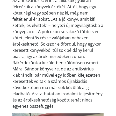
Az antikvárius szerint a laikusok gyakran
félreértik a könyvek értékét. Attól, hogy egy
kötet régi vagy szépen néz ki, még nem
feltétlenül ér sokat. „Az a jó könyv, amit kifi
zettek, és elvitték” – helyezi új megvilágításba a
könyvpiacot. A polcokon sorakozó több ezer
kötet jelentős része valójában nehezen
értékesíthető. Sokszor előfordul, hogy egykor
keresett könyvekből túl sok példány kerül
piacra, így az áruk meredeken zuhan.
Rákérdezünk a kerületben különösen ismert
Márai Sándor könyveire, de az antikvárius
kiábrándít: bár művei egy időben kifejezetten
keresettek voltak, a számos újrakiadás
következtében ma már sok közülük alig
eladható. A vitathatatlan irodalmi teljesítmény
és az értékesíthetőség között tehát nincs
egyenes összefüggés.