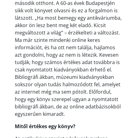
második otthont. A 60-as évek Budapestjén
sikk volt könyvet olvasni és ez a forgalmon is
látszott. „Ha most bemegy egy antikváriumba,
akkor ön lesz bent meg két eladó. Kicsit
megváltozott a világ” – érzékelteti a változást.
Ma már szinte mindenki online keres
információt, és ha ott nem találja, hajlamos
azt gondolni, hogy az nem is létezik. Kevesen
tudják, hogy számos értékes adat továbbra is
csak nyomtatott kiadványokban érhető el.
Bibliográfi ákban, múzeumi kiadványokban
sokszor olyan tudás halmozódott fel, amelyet
az internet még ma sem pótolt. Előfordul,
hogy egy könyv szerepel ugyan a nyomtatott
bibliográfi ákban, de az online adatbázisokból
egyszerűen kimaradt.
Mitől értékes egy könyv?