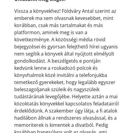
Vissza a könyvekhez! Földváry Antal szerint az
emberek ma sem olvasnak kevesebbet, mint
korábban, csak más tartalmakat és más
platformon, aminek meg is van a
következménye. A közösségi média rövid
bejegyzései és gyorsan felejthető hírei ugyanis
nem segítik a könyvek által nyújtott elmélyült
gondolkodást. A beszélgetés e pontján
kedvünk lenne a roskadozó polcok és
könyvhalmok közé invitálni a telefonjukba
temetkező gyerekeket, hogy legalább egyszer
beleszagoljanak szüleik és nagyszüleik
tudástárának levegőjébe. Helyette aztán a mai
közoktatás könyvekkel kapcsolatos feladatairól
érdeklődünk. A szakember úgy látja, a fi atalok
hadilábon állnak a rendszeres olvasással, és a
memoriterek is kimentek a divatból. Pedig
korábban hangsúlyos volt az olvasás, ami